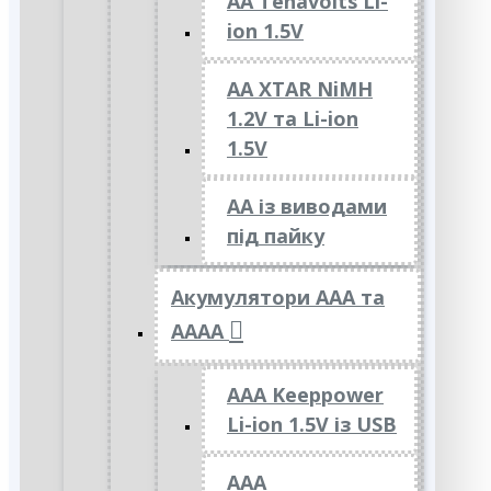
AA Tenavolts Li-
ion 1.5V
AA XTAR NiMH
1.2V та Li-ion
1.5V
АА із виводами
під пайку
Акумулятори ААА та
АААА
AAA Keeppower
Li-ion 1.5V із USB
ААА