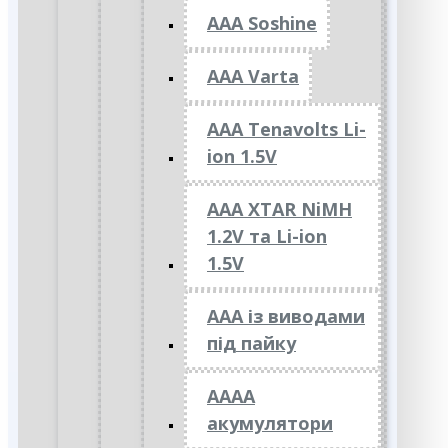
AAA Soshine
AAA Varta
AAA Tenavolts Li-
ion 1.5V
AAA XTAR NiMH
1.2V та Li-ion
1.5V
ААА із виводами
під пайку
АААА
акумулятори