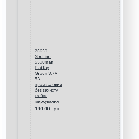
26650
Soshine
5500mah
FlatTop
Green 3.7V
5A
промисловий
без захисту
та без
маркування
190.00 грн