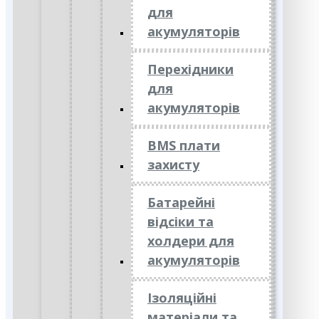
для
акумуляторів
Перехідники
для
акумуляторів
BMS плати
захисту
Батарейні
відсіки та
холдери для
акумуляторів
Ізоляційні
матеріали та