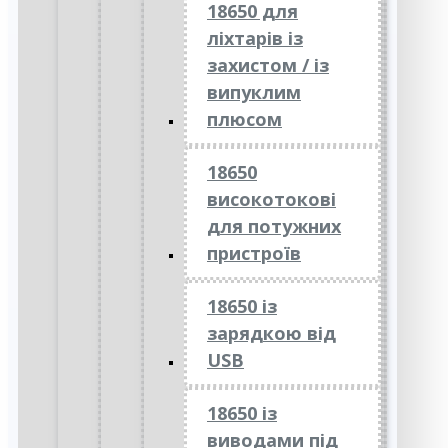
18650 для
ліхтарів із
захистом / із
випуклим
плюсом
18650
високотокові
для потужних
пристроїв
18650 із
зарядкою від
USB
18650 із
виводами під