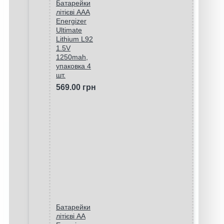
Батарейки
літієві ААA
Energizer
Ultimate
Lithium L92
1.5V
1250mah,
упаковка 4
шт.
569.00 грн
Батарейки
літієві AA