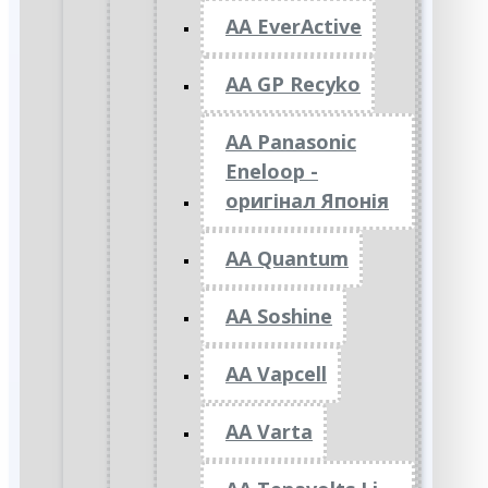
AA EverActive
AA GP Recyko
AA Panasonic
Eneloop -
оригінал Японія
AA Quantum
AA Soshine
AA Vapcell
AA Varta