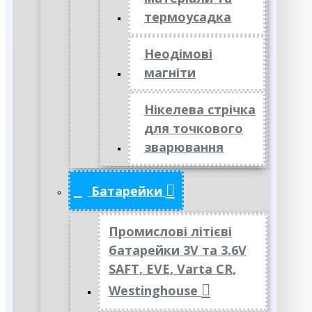
термоусадка
Неодімові
магніти
Нікелева стрічка
для точкового
зварювання
Батарейки
Промислові літієві
батарейки 3V та 3.6V
SAFT, EVE, Varta CR,
Westinghouse