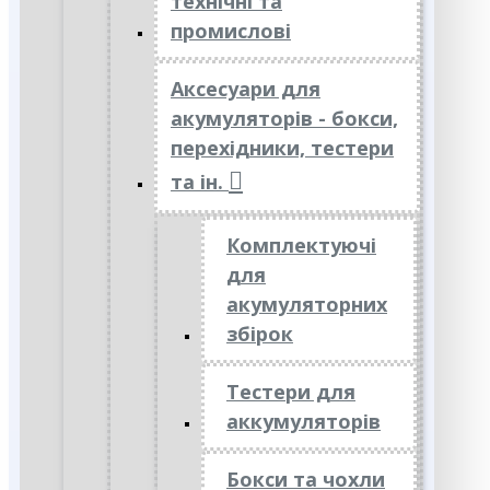
технічні та
промислові
Аксесуари для
акумуляторів - бокси,
перехідники, тестери
та ін.
Комплектуючі
для
акумуляторних
збірок
Тестери для
аккумуляторів
Бокси та чохли