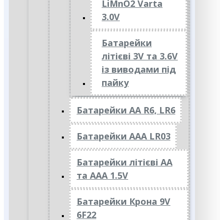
LiMnO2 Varta
3.0V
Батарейки
літієві 3V та 3.6V
із виводами під
пайку
Батарейки АА R6, LR6
Батарейки АAА LR03
Батарейки літієві АА
та ААА 1.5V
Батарейки Крона 9V
6F22