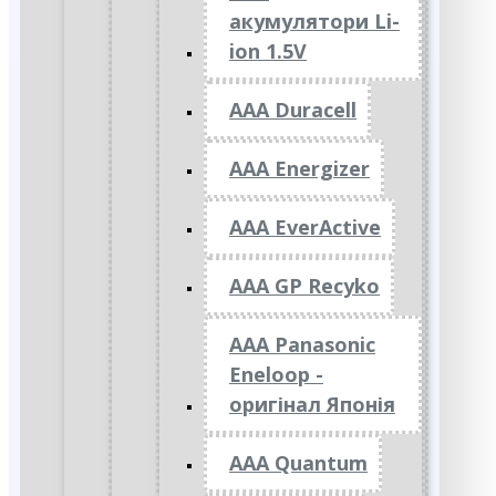
акумулятори Li-
ion 1.5V
AAA Duracell
AAA Energizer
AAA EverActive
AAA GP Recyko
AAA Panasonic
Eneloop -
оригінал Японія
AAA Quantum