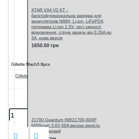
XTAR VX4 V2 KT -
багатофункціональна зарядка для
акумуляторів NiMH, Li-ion, LiFePO4,
підтримка Li-ion 1.5V, тест ємності,
відновлення, струм заряду від 0.25A до
3A, нова версія
1650.00 грн
Gillette Mach3 8pcs
Gillette Mach3 - 8 лез в упаковці -
100% оригінал
550.00 грн
21700 Quantum INR21700-60XP
6000mah 3.6V 60A висока ємність
високотоковий
360.00 грн