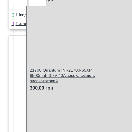
Швидке замовлення
Питання в чат Viber
21700 Quantum INR21700-65XP
6500mah 3.7V 40A висока ємність
високотоковий
390.00 грн