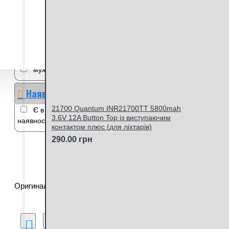
Німеччина
Оригинал
Разный в зависимости от партии
Різний залежно від партії
Стать
мужские
чоловічі
Наявність
21700 Quantum INR21700TT 5800mah
Є в наявності
Немає в
3.6V 12A Button Top із виступаючим
наявності
контактом плюс (для ліхтарів)
290.00 грн
Оригинальные лезвия для бритья Gillette Mach3
Порівняння товарів