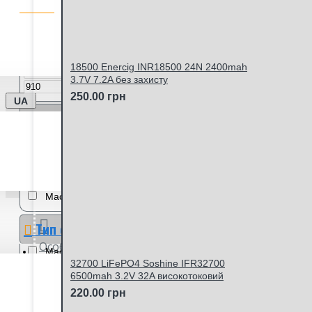
Ціна
18500 Enercig INR18500 24N 2400mah
грн
3.7V 7.2A без захисту
грн
250.00 грн
UA
Кількість в упаковці
4
5
8
12
Серія
Mach3
Mach3 Turbo
Тип станку (сумісність)
Особистий кабінет
Mach3
32700 LiFePO4 Soshine IFR32700
6500mah 3.2V 32A високотоковий
Виробник
220.00 грн
Германия/Польша/Сингапур