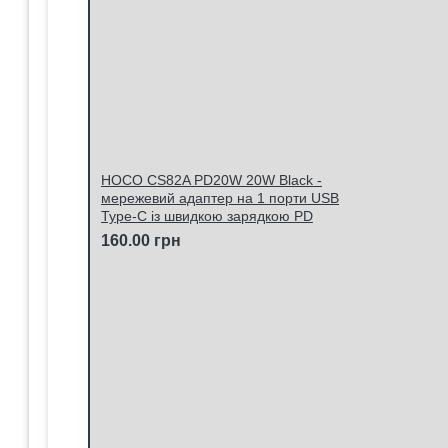
HOCO CS82A PD20W 20W Black -
мережевий адаптер на 1 порти USB
Type-C із швидкою зарядкою PD
160.00 грн