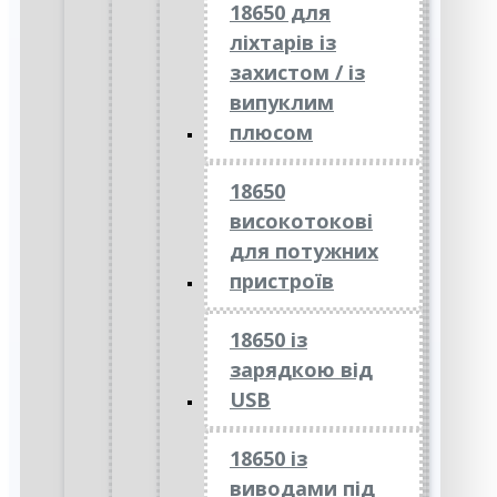
18650 для
ліхтарів із
захистом / із
випуклим
плюсом
18650
високотокові
для потужних
пристроїв
18650 із
зарядкою від
USB
18650 із
виводами під