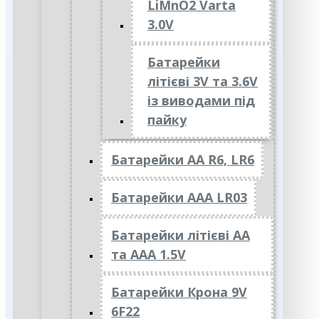
LiMnO2 Varta
3.0V
Батарейки
літієві 3V та 3.6V
із виводами під
пайку
Батарейки АА R6, LR6
Батарейки АAА LR03
Батарейки літієві АА
та ААА 1.5V
Батарейки Крона 9V
6F22