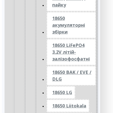
пайку
18650
акумуляторні
збірки
18650 LiFePO4
3.2V літій-
залізофосфатні
18650 BAK / EVE /
DLG
18650 LG
18650 Liitokala