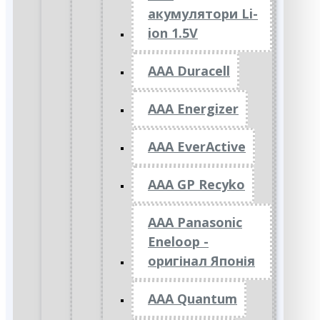
акумулятори Li-
ion 1.5V
AAA Duracell
AAA Energizer
AAA EverActive
AAA GP Recyko
AAA Panasonic
Eneloop -
оригінал Японія
AAA Quantum