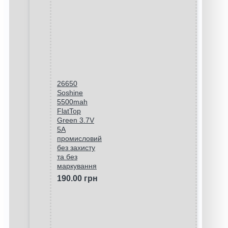
26650
Soshine
5500mah
FlatTop
Green 3.7V
5A
промисловий
без захисту
та без
маркування
190.00 грн