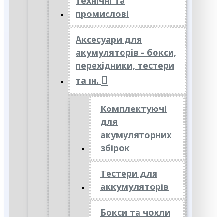
технічні та
промислові
Аксесуари для
акумуляторів - бокси,
перехідники, тестери
та ін.
Комплектуючі
для
акумуляторних
збірок
Тестери для
аккумуляторів
Бокси та чохли