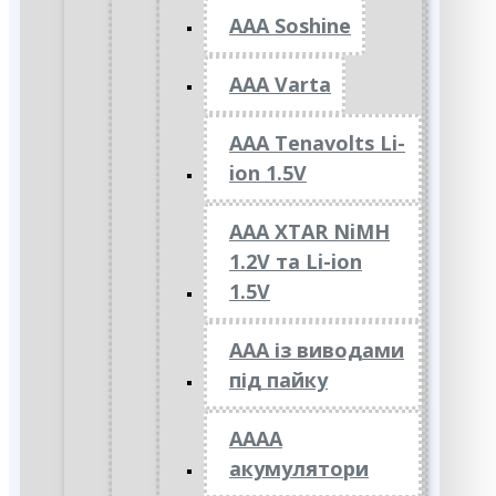
AAA Soshine
AAA Varta
AAA Tenavolts Li-
ion 1.5V
AAA XTAR NiMH
1.2V та Li-ion
1.5V
ААА із виводами
під пайку
АААА
акумулятори