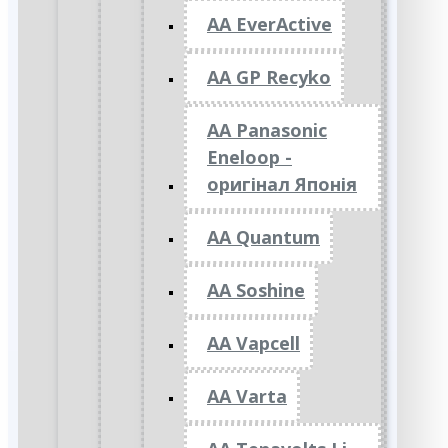
AA EverActive
AA GP Recyko
AA Panasonic
Eneloop -
оригінал Японія
AA Quantum
AA Soshine
AA Vapcell
AA Varta