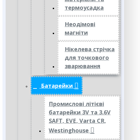
термоусадка
Неодімові
магніти
Нікелева стрічка
для точкового
зварювання
Батарейки
Промислові літієві
батарейки 3V та 3.6V
SAFT, EVE, Varta CR,
Westinghouse