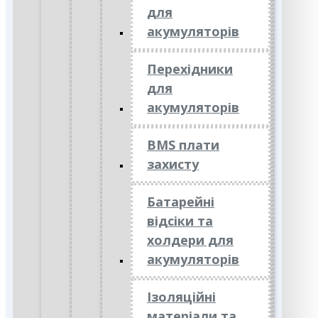
для
акумуляторів
Перехідники
для
акумуляторів
BMS плати
захисту
Батарейні
відсіки та
холдери для
акумуляторів
Ізоляційні
матеріали та