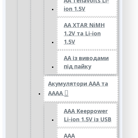
AA Tenavolts Li-
ion 1.5V
AA XTAR NiMH
1.2V та Li-ion
1.5V
АА із виводами
під пайку
Акумулятори ААА та
АААА
AAA Keeppower
Li-ion 1.5V із USB
ААА