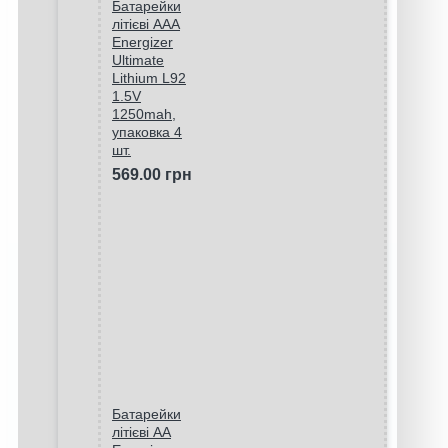
Батарейки
літієві ААA
Energizer
Ultimate
Lithium L92
1.5V
1250mah,
упаковка 4
шт.
569.00 грн
Батарейки
літієві AA