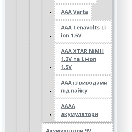
AAA Varta
AAA Tenavolts Li-
ion 1.5V
AAA XTAR NiMH
1.2V та Li-ion
1.5V
ААА із виводами
під пайку
АААА
акумулятори
Акумулятори 9V