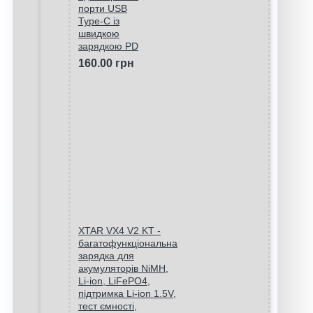
порти USB
Type-C із
швидкою
зарядкою PD
160.00 грн
XTAR VX4 V2 KT -
багатофункціональна
зарядка для
акумуляторів NiMH,
Li-ion, LiFePO4,
підтримка Li-ion 1.5V,
тест ємності,