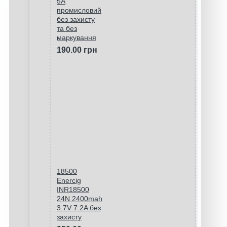
5A
промисловий
без захисту
та без
маркування
190.00 грн
18500
Enercig
INR18500
24N 2400mah
3.7V 7.2A без
захисту