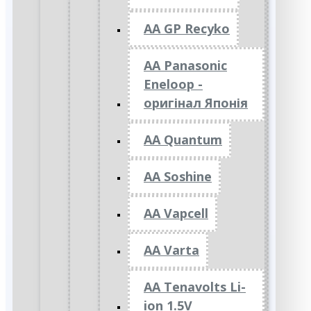
AA GP Recyko
AA Panasonic
Eneloop -
оригінал Японія
AA Quantum
AA Soshine
AA Vapcell
AA Varta
AA Tenavolts Li-
ion 1.5V