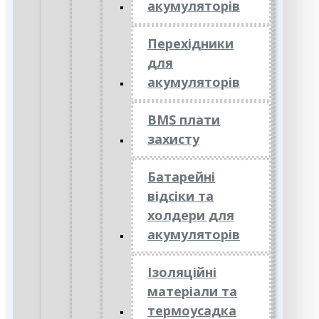
акумуляторів
Перехідники
для
акумуляторів
BMS плати
захисту
Батарейні
відсіки та
холдери для
акумуляторів
Ізоляційні
матеріали та
термоусадка