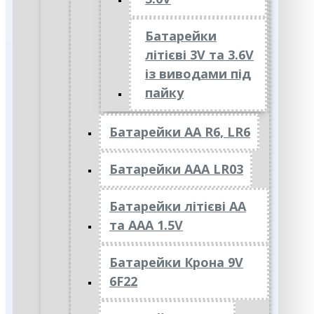
Батарейки
літієві 3V та 3.6V
із виводами під
пайку
Батарейки АА R6, LR6
Батарейки АAА LR03
Батарейки літієві АА
та ААА 1.5V
Батарейки Крона 9V
6F22