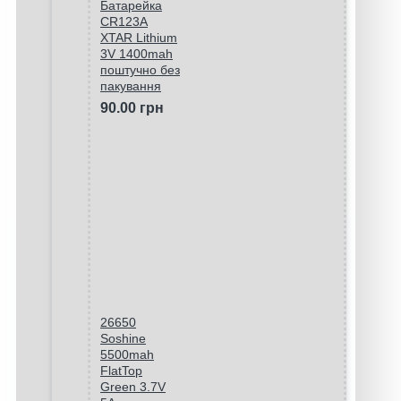
Батарейка
CR123A
XTAR Lithium
3V 1400mah
поштучно без
пакування
90.00 грн
26650
Soshine
5500mah
FlatTop
Green 3.7V