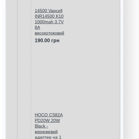
14500 Vapcell
INR14500 K10
1000mah 3.7V
8A
високотоковий
190.00 грн
HOCO CS82A
PD20W 20W
Black -
мережевий
адаптер на 1