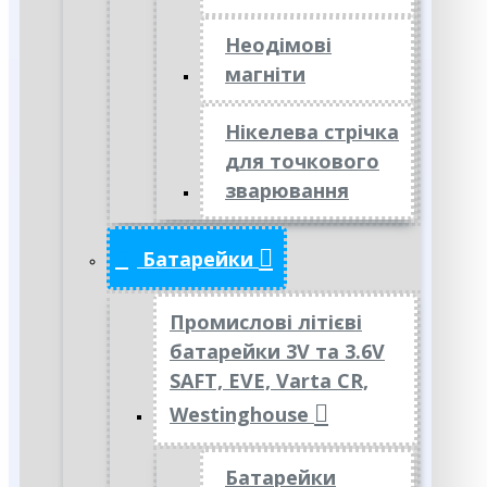
Неодімові
магніти
Нікелева стрічка
для точкового
зварювання
Батарейки
Промислові літієві
батарейки 3V та 3.6V
SAFT, EVE, Varta CR,
Westinghouse
Батарейки