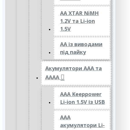
AA XTAR NiMH
1.2V та Li-ion
1.5V
АА із виводами
під пайку
Акумулятори ААА та
АААА
AAA Keeppower
Li-ion 1.5V із USB
ААА
акумулятори Li-