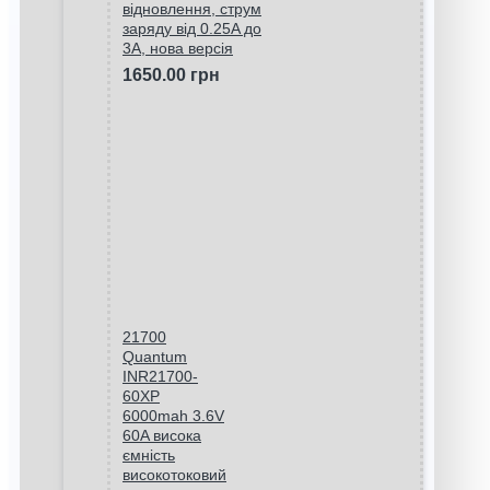
відновлення, струм
заряду від 0.25A до
3A, нова версія
1650.00 грн
21700
Quantum
INR21700-
60XP
6000mah 3.6V
60A висока
ємність
високотоковий