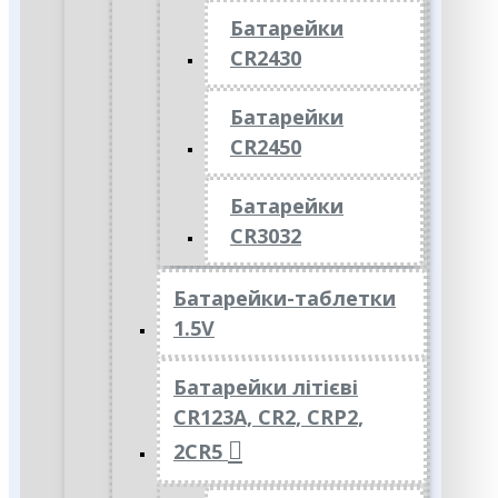
Батарейки
CR2430
Батарейки
CR2450
Батарейки
CR3032
Батарейки-таблетки
1.5V
Батарейки літієві
CR123A, CR2, CRP2,
2CR5