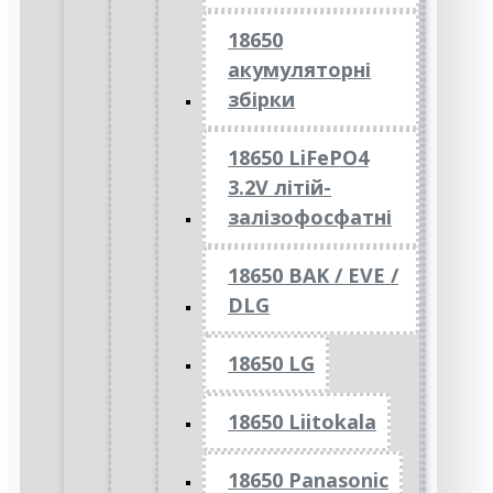
18650
акумуляторні
збірки
18650 LiFePO4
3.2V літій-
залізофосфатні
18650 BAK / EVE /
DLG
18650 LG
18650 Liitokala
18650 Panasonic