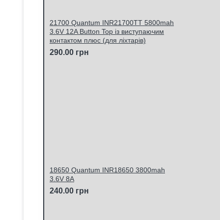
21700 Quantum INR21700TT 5800mah
3.6V 12A Button Top із виступаючим
контактом плюс (для ліхтарів)
290.00 грн
18650 Quantum INR18650 3800mah
3.6V 8A
240.00 грн