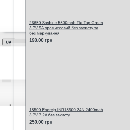
Ми працюємо -
Дата оновлення інформації - 06.
26650 Soshine 5500mah FlatTop Green
Відправка замовлень Новою Поштою та Укрпоштою щ
3.7V 5A промисловий без захисту та
без маркування
190.00 грн
UA
Особистий кабінет
18500 Enercig INR18500 24N 2400mah
3.7V 7.2A без захисту
250.00 грн