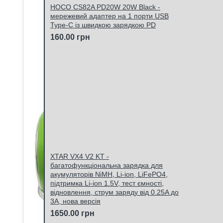
HOCO CS82A PD20W 20W Black -
мережевий адаптер на 1 порти USB
Type-C із швидкою зарядкою PD
160.00 грн
XTAR VX4 V2 KT -
багатофункціональна зарядка для
акумуляторів NiMH, Li-ion, LiFePO4,
підтримка Li-ion 1.5V, тест ємності,
відновлення, струм заряду від 0.25A до
3A, нова версія
1650.00 грн