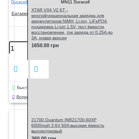
Duracell
MN11 Duracell
XTAR VX4 V2 KT -
Батарейка MN11 Duracell Alkaline 6V,
многофункциональная зарядка для
упаковка 1 шт.
аккумуляторов NiMH, Li-ion, LiFePO4,
поддержка Li-ion 1.5V, тест ёмкости,
95.00 грн
восстановление, ток заряда от 0.25A до
3A, новая версия
1650.00 грн
Быстрый заказ
Вопрос в чат Viber
21700 Quantum INR21700-60XP
6000mah 3.6V 60A высокая ёмкость
высокотоковый
360.00 грн