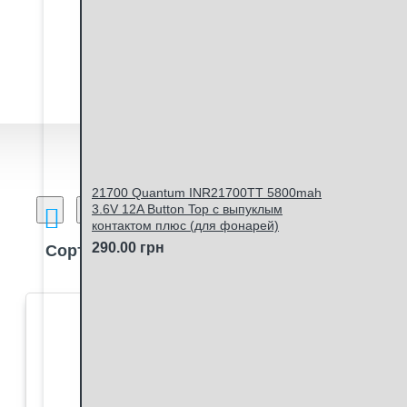
Наличие
Есть в наличии
Нет в
наличии
21700 Quantum INR21700TT 5800mah
3.6V 12A Button Top с выпуклым
Сравнение товаров
контактом плюс (для фонарей)
290.00 грн
Сортировка:
Кол-в