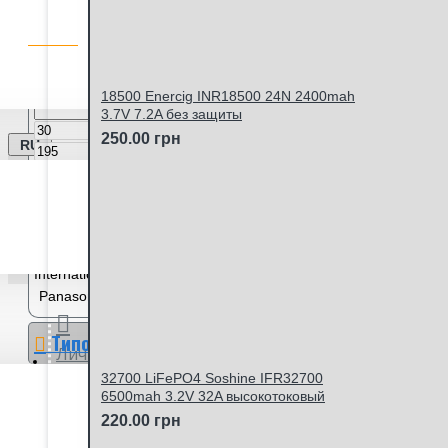
Сбросить фильтры
Цена
18500 Enercig INR18500 24N 2400mah
3.7V 7.2A без защиты
грн
250.00 грн
RU
грн
Производитель
Duracell
Energizer - Japan
everActive - Poland
GPI
International Ltd
Maxell
Panasonic
Westinghouse
Типоразмер
Личный кабинет
A23, LRV08, LR23A, А21, 1811A
32700 LiFePO4 Soshine IFR32700
6500mah 3.2V 32A высокотоковый
A27, L828, MN27, 27A, CA22
A29, 29A, 29AF, A32, 32A, L822,
220.00 грн
L822F, LR32A
LR1
MN11