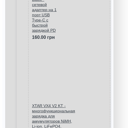
сетевой
адаптер на 1
порт USB
Type-C c
быстрой
зарядкой PD
160.00 грн
XTAR VX4 V2 KT -
многофункциональная
зарядка для
аккумуляторов NiMH,
Li-ion, LiFePO4,