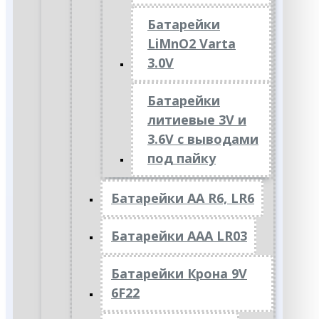
Батарейки
LiMnO2 Varta
3.0V
Батарейки
литиевые 3V и
3.6V с выводами
под пайку
Батарейки АА R6, LR6
Батарейки АAА LR03
Батарейки Крона 9V
6F22