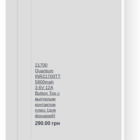
21700
Quantum
INR21700TT
5800mah
3.6V 12A
Button Top с
выпуклым
контактом
плюс (для
фонарей)
290.00 грн