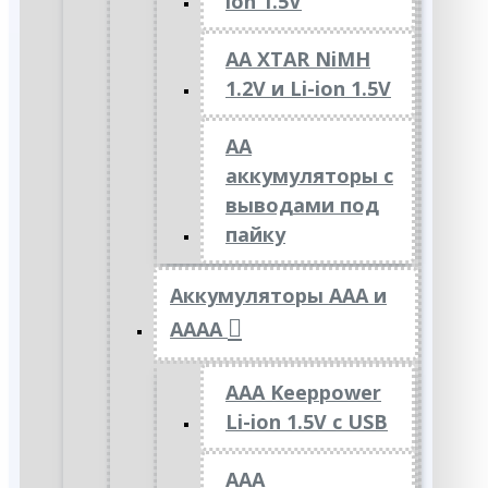
ion 1.5V
AA XTAR NiMH
1.2V и Li-ion 1.5V
АА
аккумуляторы с
выводами под
пайку
Аккумуляторы ААА и
АААА
AAA Keeppower
Li-ion 1.5V с USB
ААА