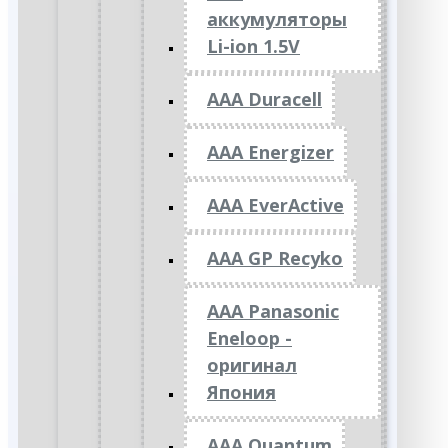
аккумуляторы
Li-ion 1.5V
AAA Duracell
AAA Energizer
AAA EverActive
AAA GP Recyko
AAA Panasonic
Eneloop -
оригинал
Япония
AAA Quantum