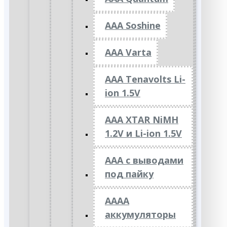
AAA Soshine
AAA Varta
AAA Tenavolts Li-
ion 1.5V
AAA XTAR NiMH
1.2V и Li-ion 1.5V
ААА с выводами
под пайку
АААА
аккумуляторы