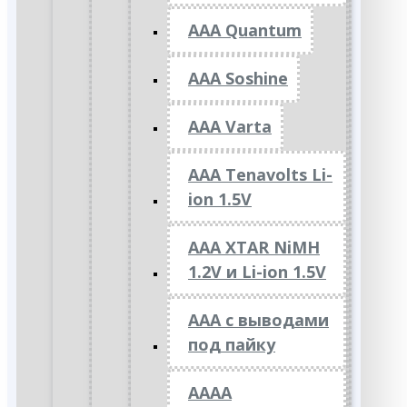
AAA Quantum
AAA Soshine
AAA Varta
AAA Tenavolts Li-
ion 1.5V
AAA XTAR NiMH
1.2V и Li-ion 1.5V
ААА с выводами
под пайку
АААА