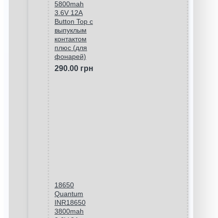
5800mah
3.6V 12A
Button Top с
выпуклым
контактом
плюс (для
фонарей)
290.00 грн
18650
Quantum
INR18650
3800mah