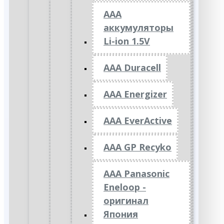
ААА
аккумуляторы
Li-ion 1.5V
AAA Duracell
AAA Energizer
AAA EverActive
AAA GP Recyko
AAA Panasonic
Eneloop -
оригинал
Япония