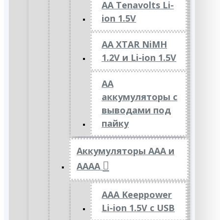
AA Tenavolts Li-
ion 1.5V
AA XTAR NiMH
1.2V и Li-ion 1.5V
АА
аккумуляторы с
выводами под
пайку
Аккумуляторы ААА и
АААА
AAA Keeppower
Li-ion 1.5V с USB