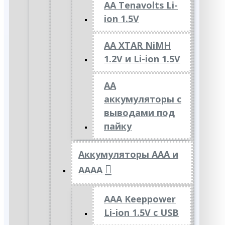
AA Tenavolts Li-
ion 1.5V
AA XTAR NiMH
1.2V и Li-ion 1.5V
АА
аккумуляторы с
выводами под
пайку
Аккумуляторы ААА и
АААА
AAA Keeppower
Li-ion 1.5V с USB