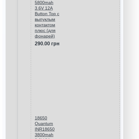
5800mah
3.6V 12A
Button Top с
выпуклым
контактом
плюс (для
фонарей)
290.00 грн
18650
Quantum
INR18650
3800mah