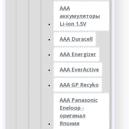
ААА
аккумуляторы
Li-ion 1.5V
AAA Duracell
AAA Energizer
AAA EverActive
AAA GP Recyko
AAA Panasonic
Eneloop -
оригинал
Япония