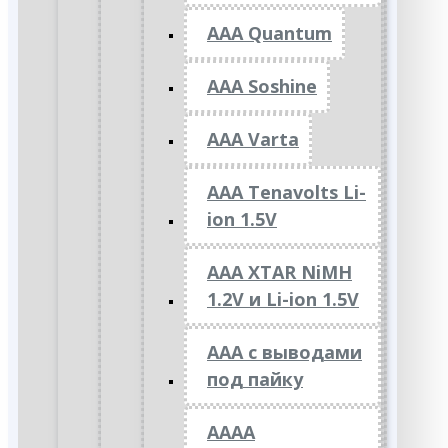
AAA Quantum
AAA Soshine
AAA Varta
AAA Tenavolts Li-
ion 1.5V
AAA XTAR NiMH
1.2V и Li-ion 1.5V
ААА с выводами
под пайку
АААА