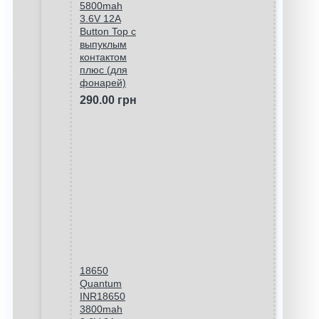
5800mah
3.6V 12A
Button Top с
выпуклым
контактом
плюс (для
фонарей)
290.00 грн
18650
Quantum
INR18650
3800mah