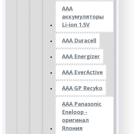
ААА
аккумуляторы
Li-ion 1.5V
AAA Duracell
AAA Energizer
AAA EverActive
AAA GP Recyko
AAA Panasonic
Eneloop -
оригинал
Япония