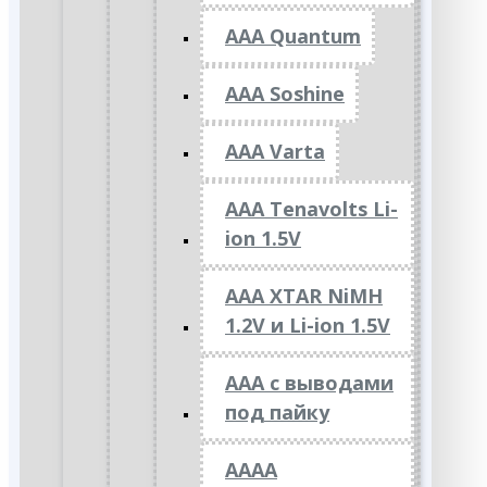
AAA Quantum
AAA Soshine
AAA Varta
AAA Tenavolts Li-
ion 1.5V
AAA XTAR NiMH
1.2V и Li-ion 1.5V
ААА с выводами
под пайку
АААА