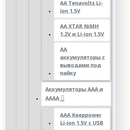
AA Tenavolts Li-
ion 1.5V
AA XTAR NiMH
1.2V и Li-ion 1.5V
АА
аккумуляторы с
выводами под
пайку
Аккумуляторы ААА и
АААА
AAA Keeppower
Li-ion 1.5V с USB