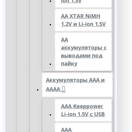
ion 1.5V
AA XTAR NiMH
1.2V и Li-ion 1.5V
АА
аккумуляторы с
выводами под
пайку
Аккумуляторы ААА и
АААА
AAA Keeppower
Li-ion 1.5V с USB
ААА