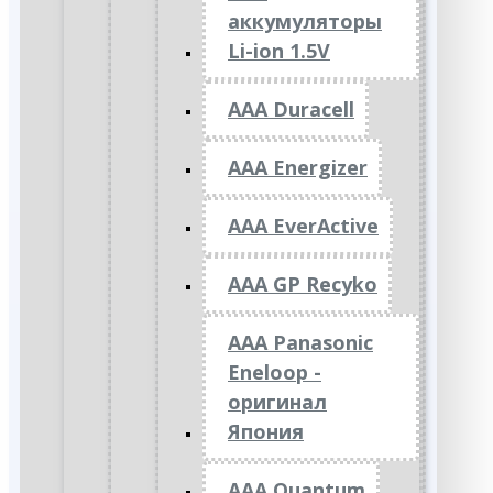
аккумуляторы
Li-ion 1.5V
AAA Duracell
AAA Energizer
AAA EverActive
AAA GP Recyko
AAA Panasonic
Eneloop -
оригинал
Япония
AAA Quantum