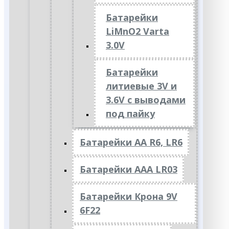
Батарейки
LiMnO2 Varta
3.0V
Батарейки
литиевые 3V и
3.6V с выводами
под пайку
Батарейки АА R6, LR6
Батарейки АAА LR03
Батарейки Крона 9V
6F22