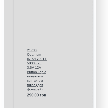
21700
Quantum
INR21700TT
5800mah
3.6V 12A
Button Top с
выпуклым
контактом
плюс (для
фонарей)
290.00 грн