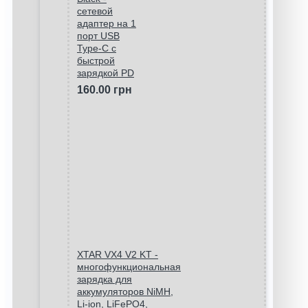
сетевой
адаптер на 1
порт USB
Type-C c
быстрой
зарядкой PD
160.00 грн
XTAR VX4 V2 KT -
многофункциональная
зарядка для
аккумуляторов NiMH,
Li-ion, LiFePO4,