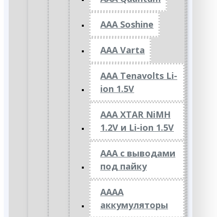
AAA Soshine
AAA Varta
AAA Tenavolts Li-
ion 1.5V
AAA XTAR NiMH
1.2V и Li-ion 1.5V
ААА с выводами
под пайку
АААА
аккумуляторы