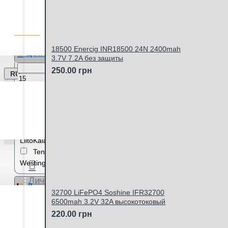
ФИЛЬТР ТОВАРОВ
Сбросить фильтры
Цена
18500 Enercig INR18500 24N 2400mah
3.7V 7.2A без защиты
250.00 грн
RU
грн
грн
Производитель
Baseus
Keeppower
LiitoKala
Quantum
Soshine
Tenavolts (USA)
Vapcell
Westinghouse
XTAR
Личный кабинет
Длина, м
32700 LiFePO4 Soshine IFR32700
6500mah 3.2V 32A высокотоковый
0.2
220.00 грн
Ёмкость