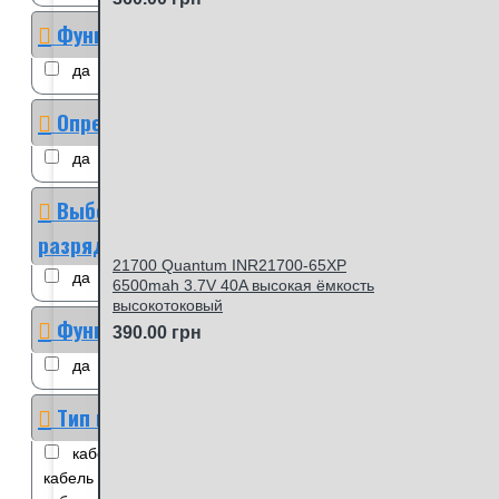
Функция тренировки
да
нет
Определение ёмкости
да
нет
Выбор тока заряда/
разряда
21700 Quantum INR21700-65XP
да
нет
6500mah 3.7V 40A высокая ёмкость
высокотоковый
Функция Powerbank
390.00 грн
да
нет
Тип кабеля
кабель на 2 порта Type-C
кабель на 4 порта Type-C