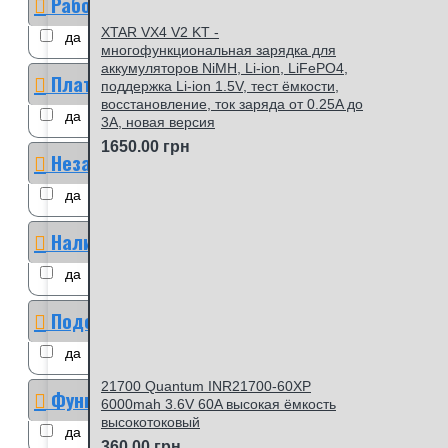
Работа на морозе
XTAR VX4 V2 KT -
да
многофункциональная зарядка для
аккумуляторов NiMH, Li-ion, LiFePO4,
Плата защиты
поддержка Li-ion 1.5V, тест ёмкости,
восстановление, ток заряда от 0.25A до
да
3A, новая версия
1650.00 грн
Независимые каналы
да
Наличие дисплея
да
нет
Подсветка дисплея
да
нет
21700 Quantum INR21700-60XP
Функция разряд
6000mah 3.6V 60A высокая ёмкость
высокотоковый
да
нет
360.00 грн