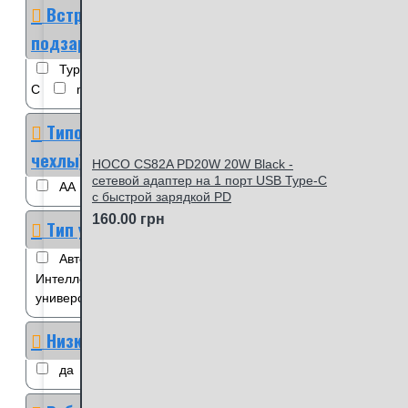
Встроенный USB порт для
подзарядки
Type-C
USB
USB Type-
C
microUSB
Типоразмер (боксы и
чехлы)
HOCO CS82A PD20W 20W Black -
сетевой адаптер на 1 порт USB Type-C
АА
1
c быстрой зарядкой PD
160.00 грн
Тип устройства
Автоматическое
Интеллектуальное
универсальное
Низкий саморазряд
да