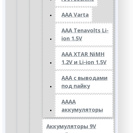
AAA Varta
AAA Tenavolts Li-
ion 1.5V
AAA XTAR NiMH
1.2V и Li-ion 1.5V
ААА с выводами
под пайку
АААА
аккумуляторы
Аккумуляторы 9V