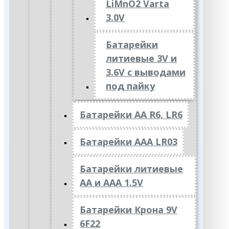
LiMnO2 Varta
3.0V
Батарейки
литиевые 3V и
3.6V с выводами
под пайку
Батарейки АА R6, LR6
Батарейки АAА LR03
Батарейки литиевые
АА и ААА 1.5V
Батарейки Крона 9V
6F22