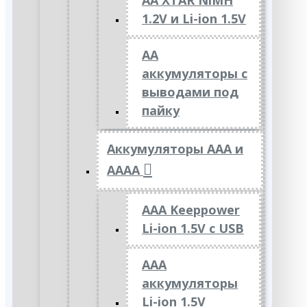
AA XTAR NiMH
1.2V и Li-ion 1.5V
АА
аккумуляторы с
выводами под
пайку
Аккумуляторы ААА и
АААА
AAA Keeppower
Li-ion 1.5V с USB
ААА
аккумуляторы
Li-ion 1.5V