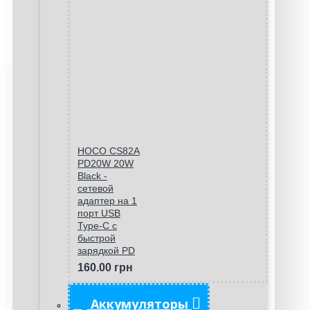
HOCO CS82A
PD20W 20W
Black -
сетевой
адаптер на 1
порт USB
Type-C c
быстрой
зарядкой PD
160.00 грн
Аккумуляторы