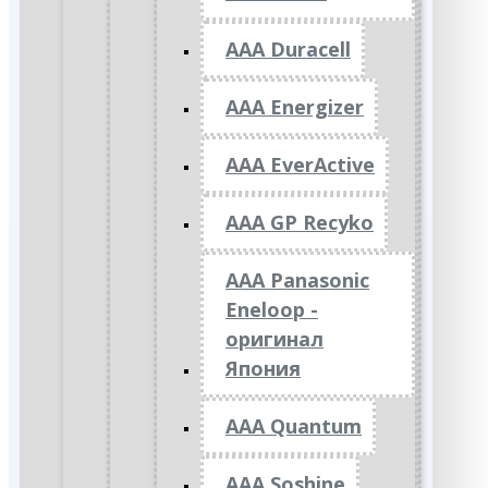
AAA Duracell
AAA Energizer
AAA EverActive
AAA GP Recyko
AAA Panasonic
Eneloop -
оригинал
Япония
AAA Quantum
AAA Soshine