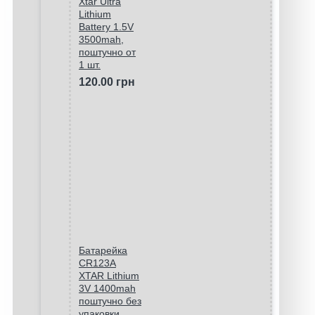
Xtar Ultra
Lithium
Battery 1.5V
3500mah,
поштучно от
1 шт.
120.00 грн
Батарейка
CR123A
XTAR Lithium
3V 1400mah
поштучно без
упаковки