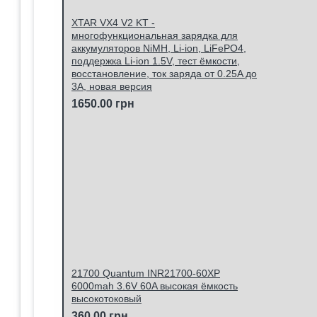
XTAR VX4 V2 KT -
многофункциональная зарядка для
аккумуляторов NiMH, Li-ion, LiFePO4,
поддержка Li-ion 1.5V, тест ёмкости,
восстановление, ток заряда от 0.25A до
3A, новая версия
1650.00 грн
21700 Quantum INR21700-60XP
6000mah 3.6V 60A высокая ёмкость
высокотоковый
360.00 грн