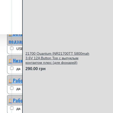
Тип
AAA Li-ion
2
Li-ion 1.5V
2
NiMH
5
Встроенный USB порт для
подзарядки
USB Type-C
21700 Quantum INR21700TT 5800mah
3.6V 12A Button Top с выпуклым
Низкий саморазряд
контактом плюс (для фонарей)
да
290.00 грн
Работа на морозе
да
Работа из упаковки
да