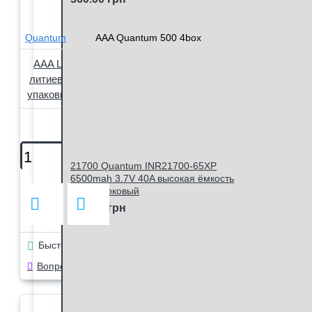
Quantum
AAA Quantum 500 4box
AAA Li-ion Quantum 500mAh 1.5V,
литиевые аккумуляторы ААА 1.5В,
упаковка 4 шт. в пластиковом боксе
570.00 грн
21700 Quantum INR21700-65XP
6500mah 3.7V 40A высокая ёмкость
высокотоковый
390.00 грн
Быстрый заказ
Вопрос в чат Viber