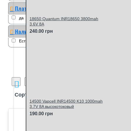
Плата защиты
да
18650 Quantum INR18650 3800mah
3.6V 8A
Наличие
240.00 грн
Есть в наличии
Сравнение товаров
Сортировка:
Кол-в
14500 Vapcell INR14500 K10 1000mah
3.7V 8A высокотоковый
190.00 грн