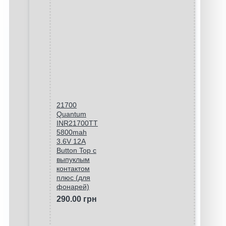
21700
Quantum
INR21700TT
5800mah
3.6V 12A
Button Top с
выпуклым
контактом
плюс (для
фонарей)
290.00 грн