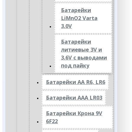
Батарейки
LiMnO2 Varta
3.0V
Батарейки
литиевые 3V и
3.6V с выводами
под пайку
Батарейки АА R6, LR6
Батарейки АAА LR03
Батарейки Крона 9V
6F22