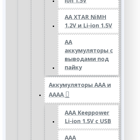
ion 1.5V
AA XTAR NiMH
1.2V и Li-ion 1.5V
АА
аккумуляторы с
выводами под
пайку
Аккумуляторы ААА и
АААА
AAA Keeppower
Li-ion 1.5V с USB
ААА