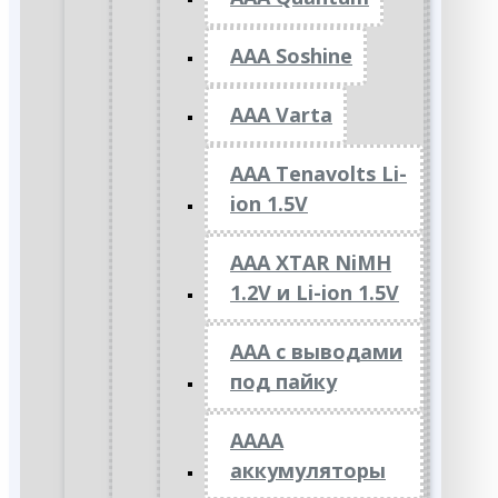
AAA Soshine
AAA Varta
AAA Tenavolts Li-
ion 1.5V
AAA XTAR NiMH
1.2V и Li-ion 1.5V
ААА с выводами
под пайку
АААА
аккумуляторы