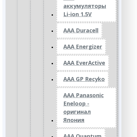
аккумуляторы
Li-ion 1.5V
AAA Duracell
AAA Energizer
AAA EverActive
AAA GP Recyko
AAA Panasonic
Eneloop -
оригинал
Япония
AAA Quantum