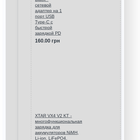
сетевой
адаптер на 1
порт USB
Type-C c
быстрой
зарядкой PD
160.00 грн
XTAR VX4 V2 KT -
многофункциональная
зарядка для
аккумуляторов NiMH,
Li-ion, LiFePO4,