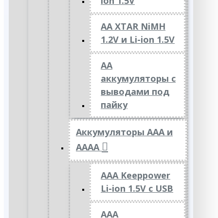
ion 1.5V
AA XTAR NiMH
1.2V и Li-ion 1.5V
АА
аккумуляторы с
выводами под
пайку
Аккумуляторы ААА и
АААА
AAA Keeppower
Li-ion 1.5V с USB
ААА