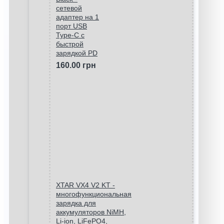
сетевой
адаптер на 1
порт USB
Type-C c
быстрой
зарядкой PD
160.00 грн
XTAR VX4 V2 KT -
многофункциональная
зарядка для
аккумуляторов NiMH,
Li-ion, LiFePO4,