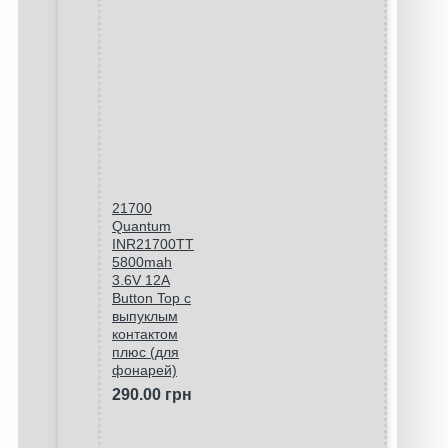
21700
Quantum
INR21700TT
5800mah
3.6V 12A
Button Top с
выпуклым
контактом
плюс (для
фонарей)
290.00 грн