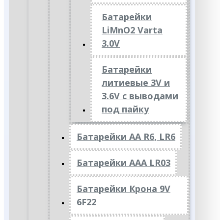
Батарейки
LiMnO2 Varta
3.0V
Батарейки
литиевые 3V и
3.6V с выводами
под пайку
Батарейки АА R6, LR6
Батарейки АAА LR03
Батарейки Крона 9V
6F22