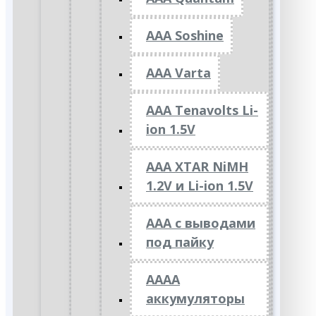
AAA Soshine
AAA Varta
AAA Tenavolts Li-
ion 1.5V
AAA XTAR NiMH
1.2V и Li-ion 1.5V
ААА с выводами
под пайку
АААА
аккумуляторы