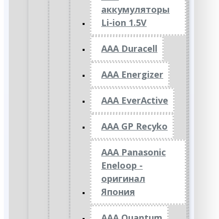
аккумуляторы
Li-ion 1.5V
AAA Duracell
AAA Energizer
AAA EverActive
AAA GP Recyko
AAA Panasonic
Eneloop -
оригинал
Япония
AAA Quantum