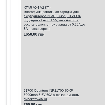
XTAR VX4 V2 KT -
многофункциональная зарядка для
аккумуляторов NiMH, Li-ion, LiFePO4,
поддержка Li-ion 1.5V, тест ёмкости,
восстановление, ток заряда от 0.25A до
3A, новая версия
1650.00 грн
21700 Quantum INR21700-60XP
6000mah 3.6V 60A высокая ёмкость
высокотоковый
360.00 грн