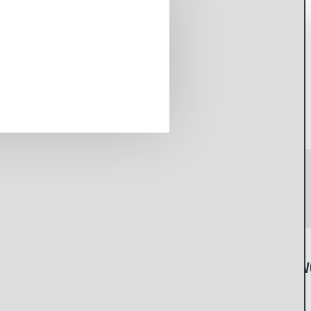
Минипальчиковые ААА аккумуляторы EverActiv