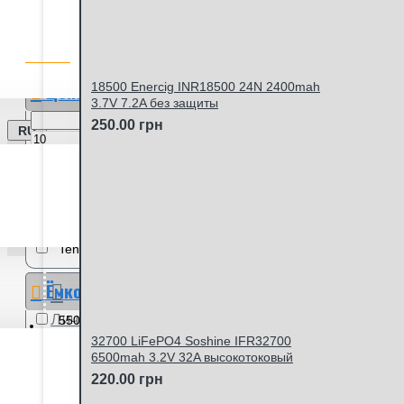
ФИЛЬТР ТОВАРОВ
Сбросить фильтры
Цена
18500 Enercig INR18500 24N 2400mah
3.7V 7.2A без защиты
250.00 грн
RU
грн
грн
Производитель
everActive - Poland
Soshine
Tenavolts (USA)
Ёмкость
Личный кабинет
550mah
3
800mah
4
1000mah
2
1050mah
3
32700 LiFePO4 Soshine IFR32700
6500mah 3.2V 32A высокотоковый
Кол-во аккумуляторов
220.00 грн