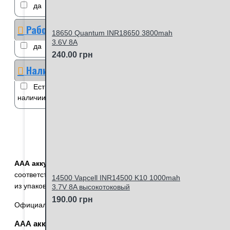
да
Работа из упаковки
18650 Quantum INR18650 3800mah
3.6V 8A
да
240.00 грн
Наличие
Есть в наличии
Нет в
наличии
ААА аккумуляторы польской торговой марки EverActive
ха
соответствует заявленной (разброс ёмкости по тестам составл
14500 Vapcell INR14500 K10 1000mah
из упаковки без необходимости предварительного заряда
.
3.7V 8A высокотоковый
190.00 грн
Официальный сайт
компании
EverActive -
http://everactive.pl
ААА аккумуляторы Everactive
- это отличная альтернатива