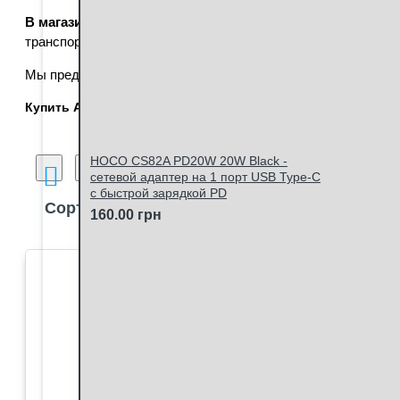
В магазине Баттерекс Вы можете купить аккумуляторы
транспортировки пластиковых боксах или кейсах, а также по
Мы предоставляем гарантию на АА аккумуляторы Everactive
Купить ААА аккумуляторы Эверактив
Вы можете в Харькове
HOCO CS82A PD20W 20W Black -
Сравнение товаров
сетевой адаптер на 1 порт USB Type-C
c быстрой зарядкой PD
Сортировка:
Кол-в
160.00 грн