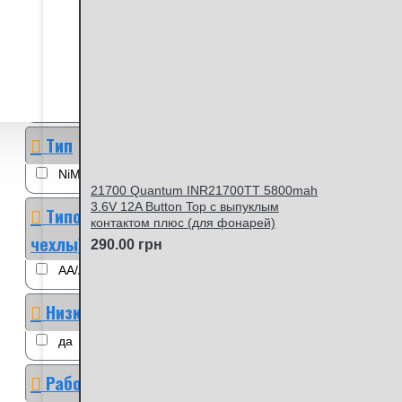
(боксы и чехли)
2
4
Токоотдача (постоянная)
2А
Тип
NiMH
12
21700 Quantum INR21700TT 5800mah
3.6V 12A Button Top с выпуклым
Типоразмер (боксы и
контактом плюс (для фонарей)
чехлы)
290.00 грн
АА/ААА
6
ААА
2
Низкий саморазряд
да
Работа на морозе