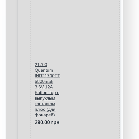
21700
Quantum
INR21700TT
5800mah
3.6V 12A
Button Top с
выпуклым
контактом
плюс (для
фонарей)
290.00 грн