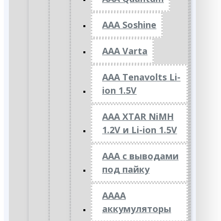
AAA Soshine
AAA Varta
AAA Tenavolts Li-
ion 1.5V
AAA XTAR NiMH
1.2V и Li-ion 1.5V
ААА с выводами
под пайку
АААА
аккумуляторы