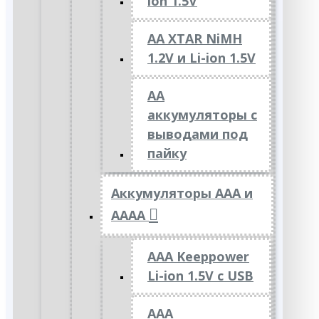
ion 1.5V
AA XTAR NiMH
1.2V и Li-ion 1.5V
АА
аккумуляторы с
выводами под
пайку
Аккумуляторы ААА и
АААА
AAA Keeppower
Li-ion 1.5V с USB
ААА