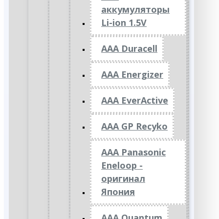
аккумуляторы
Li-ion 1.5V
AAA Duracell
AAA Energizer
AAA EverActive
AAA GP Recyko
AAA Panasonic
Eneloop -
оригинал
Япония
AAA Quantum