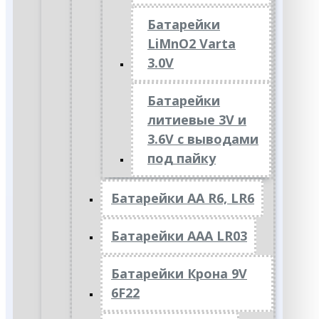
Батарейки
LiMnO2 Varta
3.0V
Батарейки
литиевые 3V и
3.6V с выводами
под пайку
Батарейки АА R6, LR6
Батарейки АAА LR03
Батарейки Крона 9V
6F22