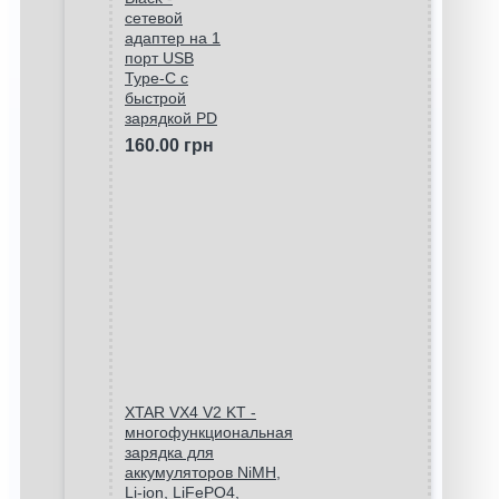
сетевой
адаптер на 1
порт USB
Type-C c
быстрой
зарядкой PD
160.00 грн
XTAR VX4 V2 KT -
многофункциональная
зарядка для
аккумуляторов NiMH,
Li-ion, LiFePO4,