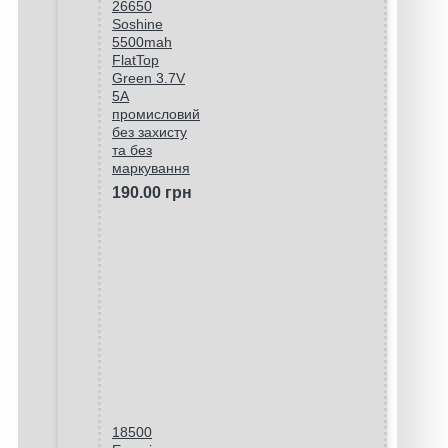
26650
Soshine
5500mah
FlatTop
Green 3.7V
5A
промисловий
без захисту
та без
маркування
190.00 грн
18500