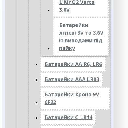
LiMnO2 Varta
3.0V
Батарейки
літієві 3V та 3.6V
із виводами під
пайку
Батарейки АА R6, LR6
Батарейки АAА LR03
Батарейки Крона 9V
6F22
Батарейки C LR14