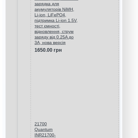
зарядка для
акумуляторів NiMH,
Li-ion, LiFePO4,
підтримка Li-ion 1.5V,
тест ємності,
відновлення, струм
заряду від 0.25A до
3A, нова версія
1650.00 грн
21700
Quantum
INR21700-