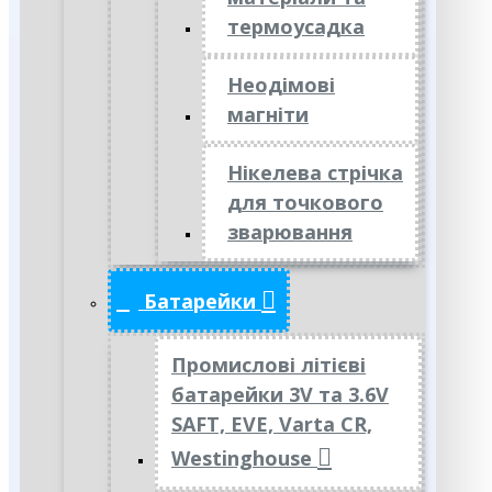
термоусадка
Неодімові
магніти
Нікелева стрічка
для точкового
зварювання
Батарейки
Промислові літієві
батарейки 3V та 3.6V
SAFT, EVE, Varta CR,
Westinghouse