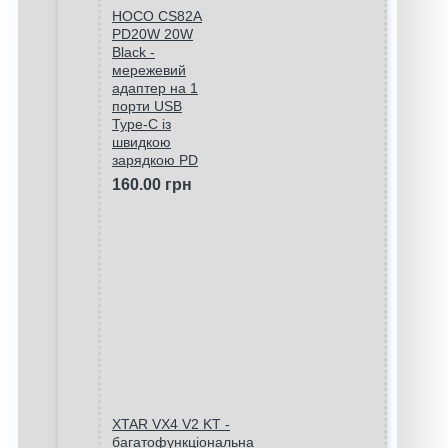
HOCO CS82A
PD20W 20W
Black -
мережевий
адаптер на 1
порти USB
Type-C із
швидкою
зарядкою PD
160.00 грн
XTAR VX4 V2 KT -
багатофункціональна