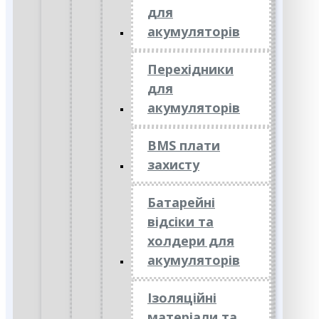
для
акумуляторів
Перехідники
для
акумуляторів
BMS плати
захисту
Батарейні
відсіки та
холдери для
акумуляторів
Ізоляційні
матеріали та