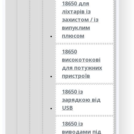
18650 для
ліхтарів із
захистом / із
випуклим
плюсом
18650
високотокові
для потужних
пристроїв
18650 із
зарядкою від
USB
18650 із
виводами під