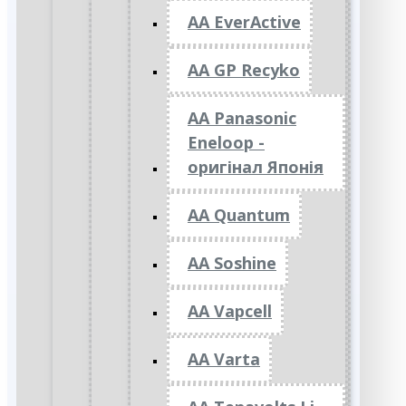
AA EverActive
AA GP Recyko
AA Panasonic
Eneloop -
оригінал Японія
AA Quantum
AA Soshine
AA Vapcell
AA Varta