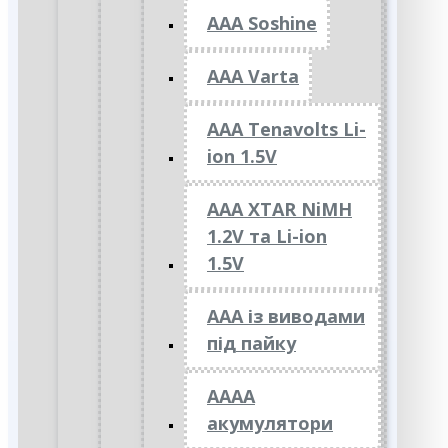
AAA Soshine
AAA Varta
AAA Tenavolts Li-
ion 1.5V
AAA XTAR NiMH
1.2V та Li-ion
1.5V
ААА із виводами
під пайку
АААА
акумулятори