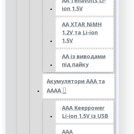
AA Tenavolts Li-
ion 1.5V
AA XTAR NiMH
1.2V та Li-ion
1.5V
АА із виводами
під пайку
Акумулятори ААА та
АААА
AAA Keeppower
Li-ion 1.5V із USB
ААА