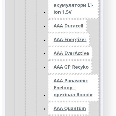
акумулятори Li-
ion 1.5V
AAA Duracell
AAA Energizer
AAA EverActive
AAA GP Recyko
AAA Panasonic
Eneloop -
оригінал Японія
AAA Quantum