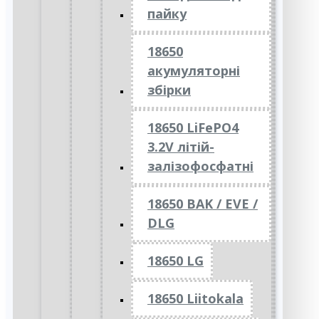
пайку
18650
акумуляторні
збірки
18650 LiFePO4
3.2V літій-
залізофосфатні
18650 BAK / EVE /
DLG
18650 LG
18650 Liitokala