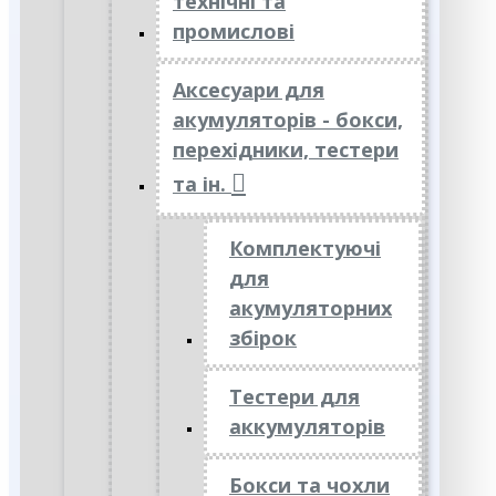
технічні та
промислові
Аксесуари для
акумуляторів - бокси,
перехідники, тестери
та ін.
Комплектуючі
для
акумуляторних
збірок
Тестери для
аккумуляторів
Бокси та чохли