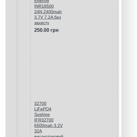
Enercig
INR18500
24N 2400mah
3.7V 7.2A без
захисту
250.00 грн
32700
LiFePO4
Soshine
IFR32700
6500mah 3.2V
32A
високотоковий