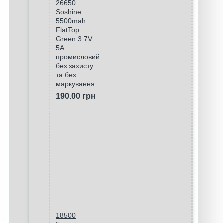
26650
Soshine
5500mah
FlatTop
Green 3.7V
5A
промисловий
без захисту
та без
маркування
190.00 грн
18500