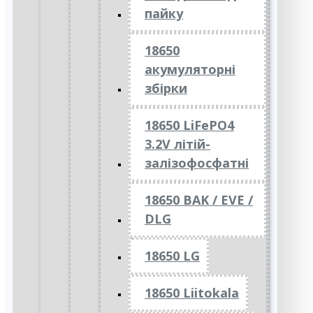
пайку
18650
акумуляторні
збірки
18650 LiFePO4
3.2V літій-
залізофосфатні
18650 BAK / EVE /
DLG
18650 LG
18650 Liitokala