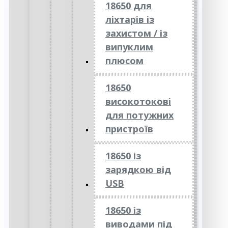
18650 для
ліхтарів із
захистом / із
випуклим
плюсом
18650
високотокові
для потужних
пристроїв
18650 із
зарядкою від
USB
18650 із
виводами під