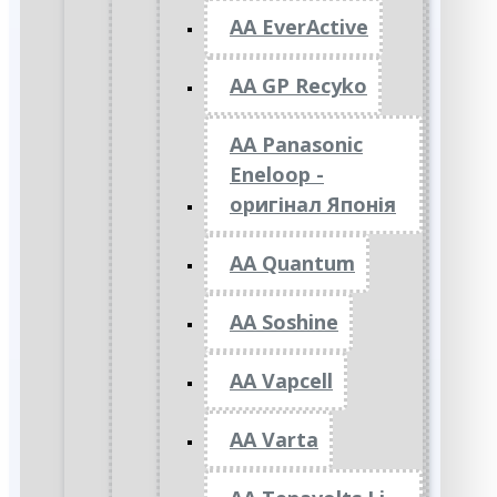
AA EverActive
AA GP Recyko
AA Panasonic
Eneloop -
оригінал Японія
AA Quantum
AA Soshine
AA Vapcell
AA Varta