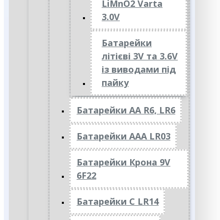
LiMnO2 Varta
3.0V
Батарейки
літієві 3V та 3.6V
із виводами під
пайку
Батарейки АА R6, LR6
Батарейки АAА LR03
Батарейки Крона 9V
6F22
Батарейки C LR14