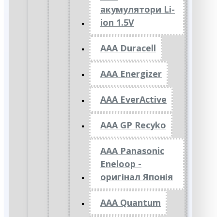
акумулятори Li-
ion 1.5V
AAA Duracell
AAA Energizer
AAA EverActive
AAA GP Recyko
AAA Panasonic
Eneloop -
оригінал Японія
AAA Quantum