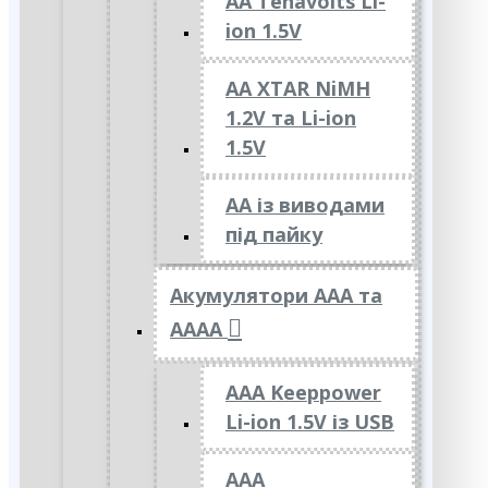
AA Tenavolts Li-
ion 1.5V
AA XTAR NiMH
1.2V та Li-ion
1.5V
АА із виводами
під пайку
Акумулятори ААА та
АААА
AAA Keeppower
Li-ion 1.5V із USB
ААА