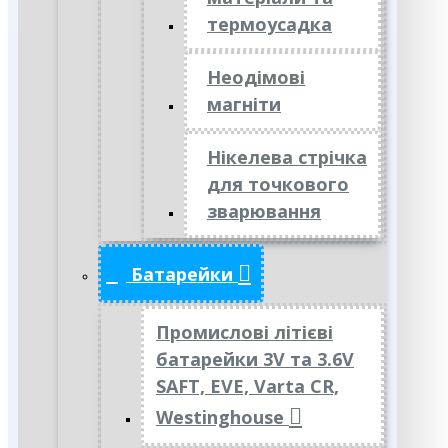
термоусадка
Неодімові
магніти
Нікелева стрічка
для точкового
зварювання
Батарейки
Промислові літієві
батарейки 3V та 3.6V
SAFT, EVE, Varta CR,
Westinghouse