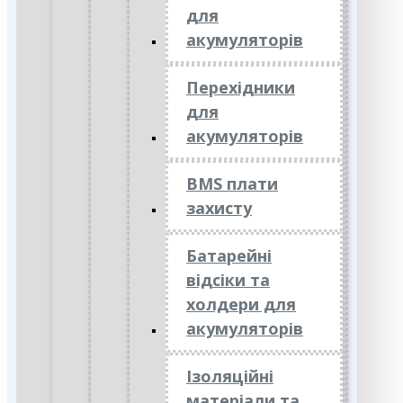
для
акумуляторів
Перехідники
для
акумуляторів
BMS плати
захисту
Батарейні
відсіки та
холдери для
акумуляторів
Ізоляційні
матеріали та