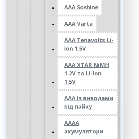
AAA Soshine
AAA Varta
AAA Tenavolts Li-
ion 1.5V
AAA XTAR NiMH
1.2V та Li-ion
1.5V
ААА із виводами
під пайку
АААА
акумулятори