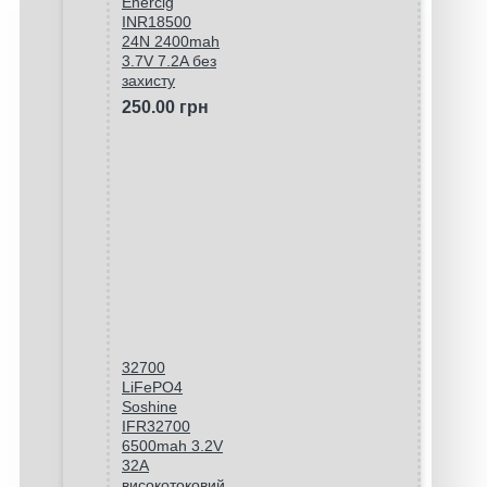
Enercig
INR18500
24N 2400mah
3.7V 7.2A без
захисту
250.00 грн
32700
LiFePO4
Soshine
IFR32700
6500mah 3.2V
32A
високотоковий