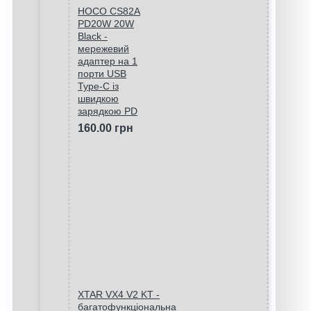
HOCO CS82A
PD20W 20W
Black -
мережевий
адаптер на 1
порти USB
Type-C із
швидкою
зарядкою PD
160.00 грн
XTAR VX4 V2 KT -
багатофункціональна