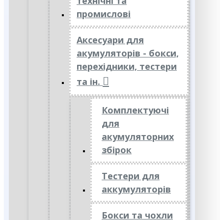
технічні та
промислові
Аксесуари для
акумуляторів - бокси,
перехідники, тестери
та ін.
Комплектуючі
для
акумуляторних
збірок
Тестери для
аккумуляторів
Бокси та чохли