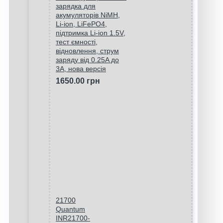
зарядка для
акумуляторів NiMH,
Li-ion, LiFePO4,
підтримка Li-ion 1.5V,
тест ємності,
відновлення, струм
заряду від 0.25A до
3A, нова версія
1650.00 грн
21700
Quantum
INR21700-