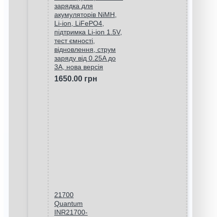
зарядка для
акумуляторів NiMH,
Li-ion, LiFePO4,
підтримка Li-ion 1.5V,
тест ємності,
відновлення, струм
заряду від 0.25A до
3A, нова версія
1650.00 грн
21700
Quantum
INR21700-