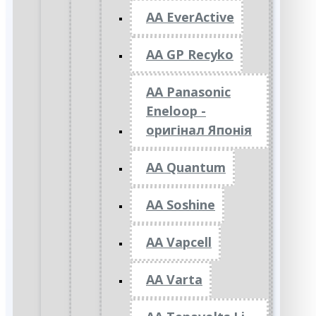
AA EverActive
AA GP Recyko
AA Panasonic
Eneloop -
оригінал Японія
AA Quantum
AA Soshine
AA Vapcell
AA Varta