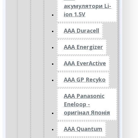
акумулятори Li-
ion 1.5V
AAA Duracell
AAA Energizer
AAA EverActive
AAA GP Recyko
AAA Panasonic
Eneloop -
оригінал Японія
AAA Quantum