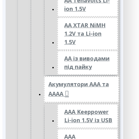
AA Tenavolts Li-
ion 1.5V
AA XTAR NiMH
1.2V та Li-ion
1.5V
АА із виводами
під пайку
Акумулятори ААА та
АААА
AAA Keeppower
Li-ion 1.5V із USB
ААА