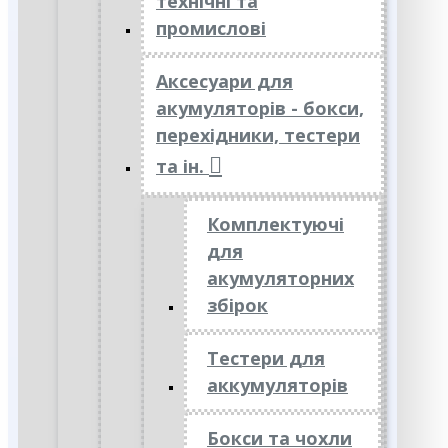
технічні та
промислові
Аксесуари для
акумуляторів - бокси,
перехідники, тестери
та ін.
Комплектуючі
для
акумуляторних
збірок
Тестери для
аккумуляторів
Бокси та чохли