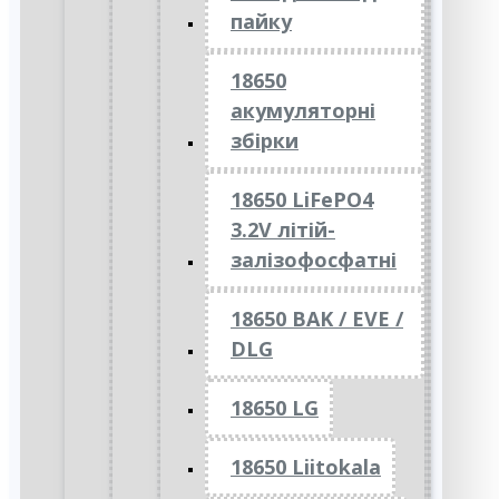
пайку
18650
акумуляторні
збірки
18650 LiFePO4
3.2V літій-
залізофосфатні
18650 BAK / EVE /
DLG
18650 LG
18650 Liitokala