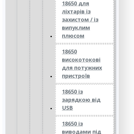
18650 для
ліхтарів із
захистом / із
випуклим
плюсом
18650
високотокові
для потужних
пристроїв
18650 із
зарядкою від
USB
18650 із
виводами під