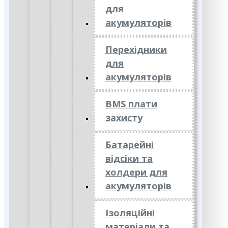
для
акумуляторів
Перехідники
для
акумуляторів
BMS плати
захисту
Батарейні
відсіки та
холдери для
акумуляторів
Ізоляційні
матеріали та