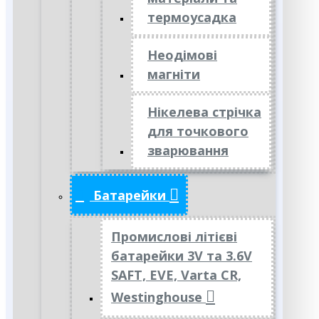
термоусадка
Неодімові
магніти
Нікелева стрічка
для точкового
зварювання
Батарейки
Промислові літієві
батарейки 3V та 3.6V
SAFT, EVE, Varta CR,
Westinghouse