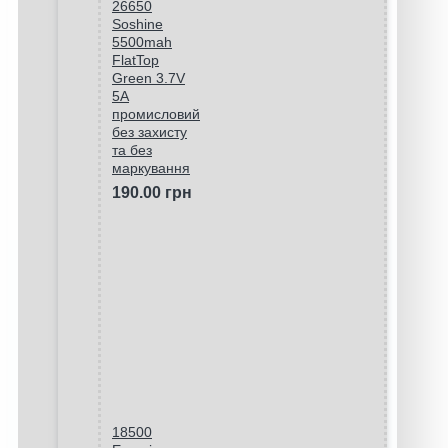
26650
Soshine
5500mah
FlatTop
Green 3.7V
5A
промисловий
без захисту
та без
маркування
190.00 грн
18500