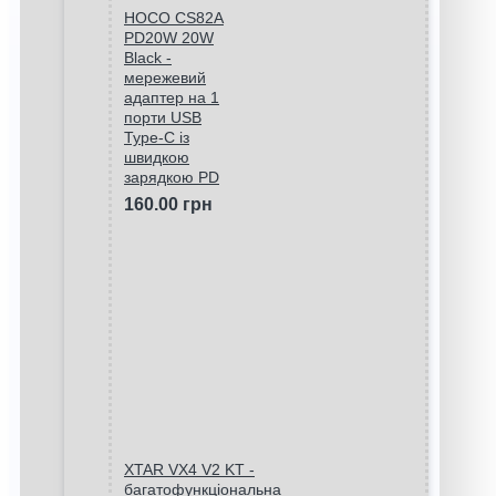
HOCO CS82A
PD20W 20W
Black -
мережевий
адаптер на 1
порти USB
Type-C із
швидкою
зарядкою PD
160.00 грн
XTAR VX4 V2 KT -
багатофункціональна