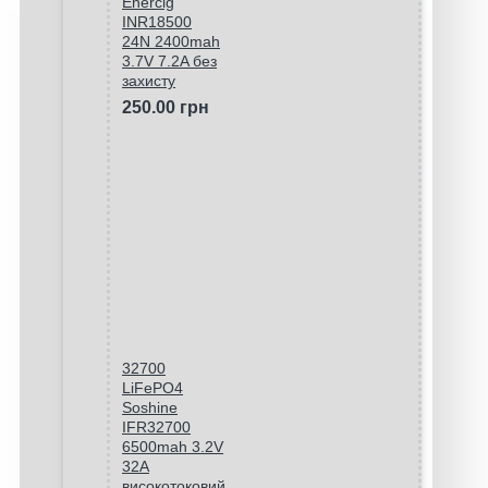
Enercig
INR18500
24N 2400mah
3.7V 7.2A без
захисту
250.00 грн
32700
LiFePO4
Soshine
IFR32700
6500mah 3.2V
32A
високотоковий