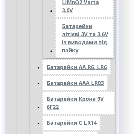
LiMnO2 Varta
3.0V
Батарейки
літієві 3V та 3.6V
із виводами під
пайку
Батарейки АА R6, LR6
Батарейки АAА LR03
Батарейки Крона 9V
6F22
Батарейки C LR14