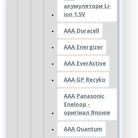
акумулятори Li-
ion 1.5V
AAA Duracell
AAA Energizer
AAA EverActive
AAA GP Recyko
AAA Panasonic
Eneloop -
оригінал Японія
AAA Quantum