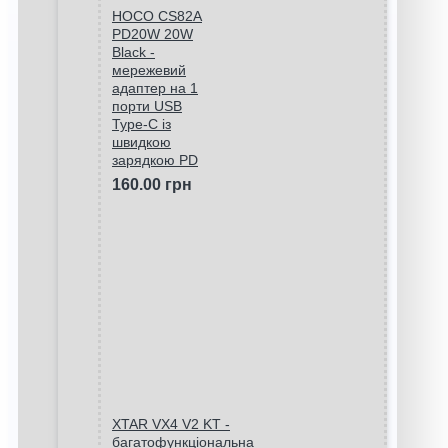
HOCO CS82A
PD20W 20W
Black -
мережевий
адаптер на 1
порти USB
Type-C із
швидкою
зарядкою PD
160.00 грн
XTAR VX4 V2 KT -
багатофункціональна