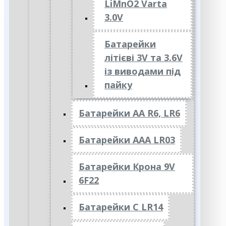
LiMnO2 Varta
3.0V
Батарейки
літієві 3V та 3.6V
із виводами під
пайку
Батарейки АА R6, LR6
Батарейки АAА LR03
Батарейки Крона 9V
6F22
Батарейки C LR14