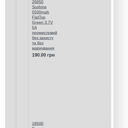
26650
Soshine
5500mah
FlatTop
Green 3.7V
5A
промисловий
без захисту
та без
маркування
190.00 грн
18500