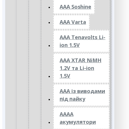
AAA Soshine
AAA Varta
AAA Tenavolts Li-
ion 1.5V
AAA XTAR NiMH
1.2V та Li-ion
1.5V
ААА із виводами
під пайку
АААА
акумулятори