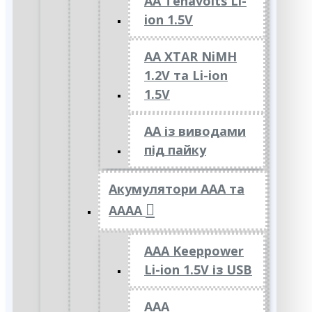
AA Tenavolts Li-
ion 1.5V
AA XTAR NiMH
1.2V та Li-ion
1.5V
АА із виводами
під пайку
Акумулятори ААА та
АААА
AAA Keeppower
Li-ion 1.5V із USB
ААА