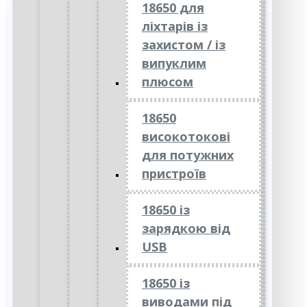
18650 для
ліхтарів із
захистом / із
випуклим
плюсом
18650
високотокові
для потужних
пристроїв
18650 із
зарядкою від
USB
18650 із
виводами під