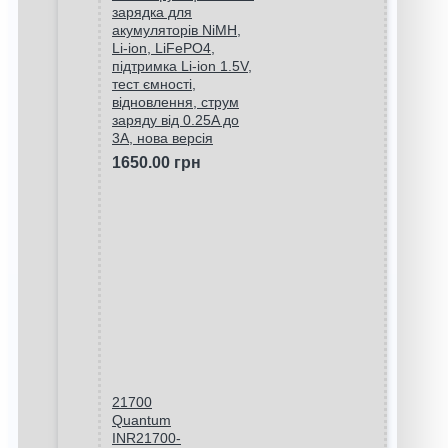
зарядка для
акумуляторів NiMH,
Li-ion, LiFePO4,
підтримка Li-ion 1.5V,
тест ємності,
відновлення, струм
заряду від 0.25A до
3A, нова версія
1650.00 грн
21700
Quantum
INR21700-