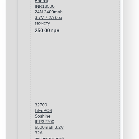
Enercig
INR18500
24N 2400mah
3.7V 7.2A без
захисту
250.00 грн
32700
LiFePO4
Soshine
IFR32700
6500mah 3.2V
32A
високотоковий