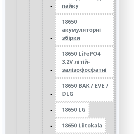
пайку
18650
акумуляторні
збірки
18650 LiFePO4
3.2V літій-
залізофосфатні
18650 BAK / EVE /
DLG
18650 LG
18650 Liitokala