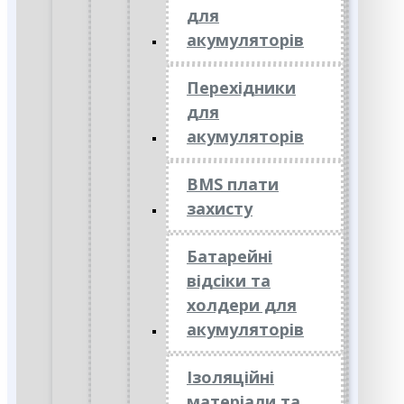
для
акумуляторів
Перехідники
для
акумуляторів
BMS плати
захисту
Батарейні
відсіки та
холдери для
акумуляторів
Ізоляційні
матеріали та