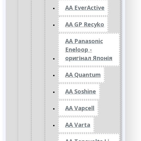
AA EverActive
AA GP Recyko
AA Panasonic
Eneloop -
оригінал Японія
AA Quantum
AA Soshine
AA Vapcell
AA Varta