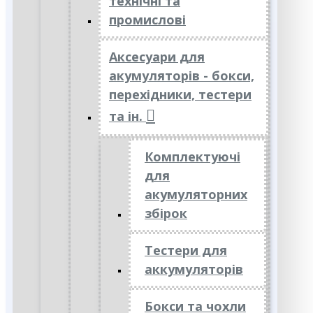
технічні та
промислові
Аксесуари для
акумуляторів - бокси,
перехідники, тестери
та ін.
Комплектуючі
для
акумуляторних
збірок
Тестери для
аккумуляторів
Бокси та чохли