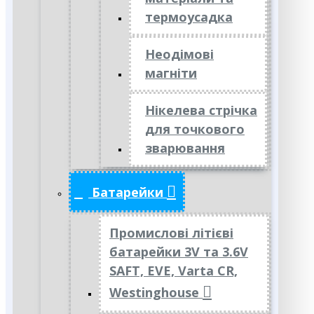
термоусадка
Неодімові
магніти
Нікелева стрічка
для точкового
зварювання
Батарейки
Промислові літієві
батарейки 3V та 3.6V
SAFT, EVE, Varta CR,
Westinghouse