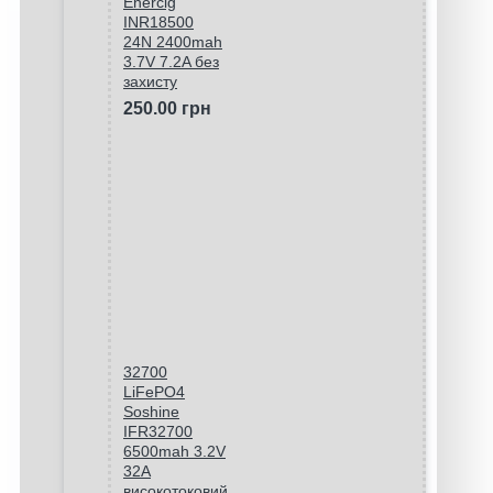
Enercig
INR18500
24N 2400mah
3.7V 7.2A без
захисту
250.00 грн
32700
LiFePO4
Soshine
IFR32700
6500mah 3.2V
32A
високотоковий