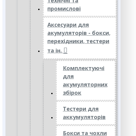
технічні та
промислові
Аксесуари для
акумуляторів - бокси,
перехідники, тестери
та ін.
Комплектуючі
для
акумуляторних
збірок
Тестери для
аккумуляторів
Бокси та чохли