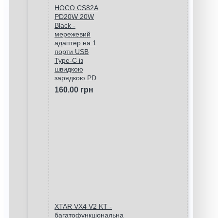
HOCO CS82A
PD20W 20W
Black -
мережевий
адаптер на 1
порти USB
Type-C із
швидкою
зарядкою PD
160.00 грн
XTAR VX4 V2 KT -
багатофункціональна