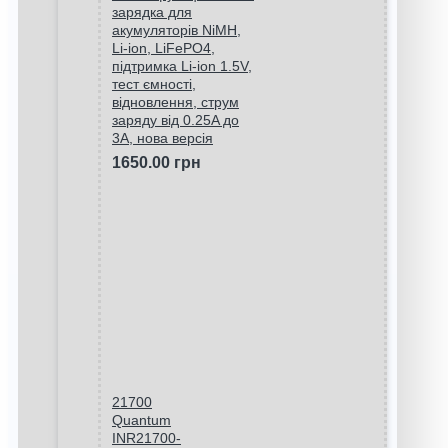
зарядка для
акумуляторів NiMH,
Li-ion, LiFePO4,
підтримка Li-ion 1.5V,
тест ємності,
відновлення, струм
заряду від 0.25A до
3A, нова версія
1650.00 грн
21700
Quantum
INR21700-