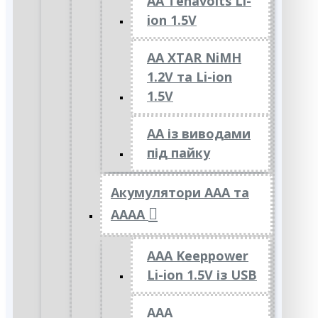
AA Tenavolts Li-
ion 1.5V
AA XTAR NiMH
1.2V та Li-ion
1.5V
АА із виводами
під пайку
Акумулятори ААА та
АААА
AAA Keeppower
Li-ion 1.5V із USB
ААА