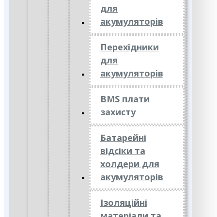
для
акумуляторів
Перехідники
для
акумуляторів
BMS плати
захисту
Батарейні
відсіки та
холдери для
акумуляторів
Ізоляційні
матеріали та