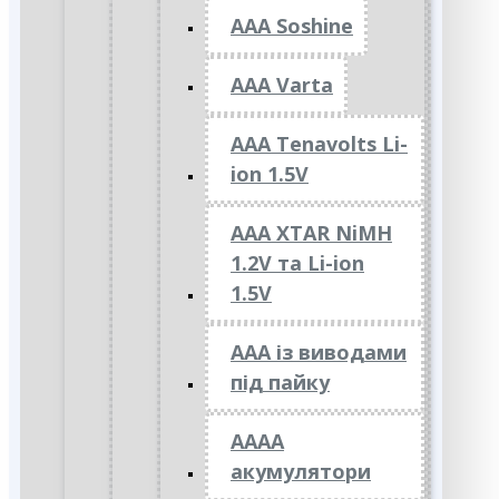
AAA Soshine
AAA Varta
AAA Tenavolts Li-
ion 1.5V
AAA XTAR NiMH
1.2V та Li-ion
1.5V
ААА із виводами
під пайку
АААА
акумулятори