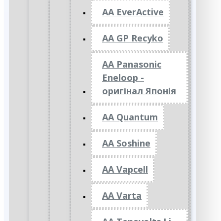
AA EverActive
AA GP Recyko
AA Panasonic
Eneloop -
оригінал Японія
AA Quantum
AA Soshine
AA Vapcell
AA Varta