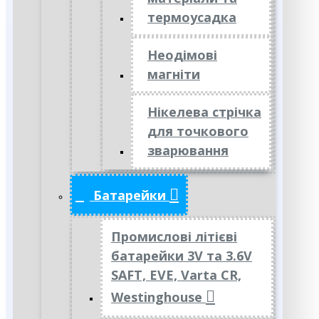
термоусадка
Неодімові
магніти
Нікелева стрічка
для точкового
зварювання
Батарейки
Промислові літієві
батарейки 3V та 3.6V
SAFT, EVE, Varta CR,
Westinghouse