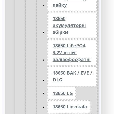
пайку
18650
акумуляторні
збірки
18650 LiFePO4
3.2V літій-
залізофосфатні
18650 BAK / EVE /
DLG
18650 LG
18650 Liitokala