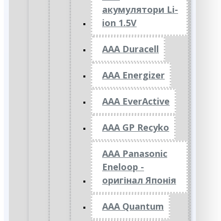
акумулятори Li-
ion 1.5V
AAA Duracell
AAA Energizer
AAA EverActive
AAA GP Recyko
AAA Panasonic
Eneloop -
оригінал Японія
AAA Quantum