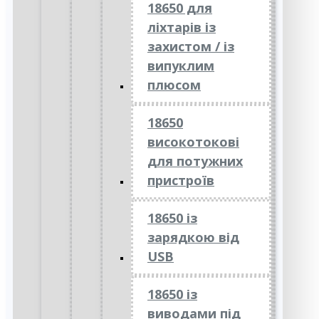
18650 для
ліхтарів із
захистом / із
випуклим
плюсом
18650
високотокові
для потужних
пристроїв
18650 із
зарядкою від
USB
18650 із
виводами під