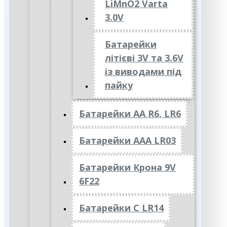
LiMnO2 Varta
3.0V
Батарейки
літієві 3V та 3.6V
із виводами під
пайку
Батарейки АА R6, LR6
Батарейки АAА LR03
Батарейки Крона 9V
6F22
Батарейки C LR14