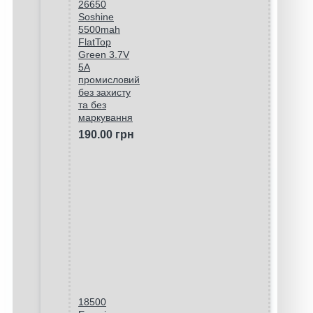
26650
Soshine
5500mah
FlatTop
Green 3.7V
5A
промисловий
без захисту
та без
маркування
190.00 грн
18500