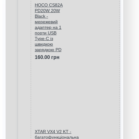
HOCO CS82A
PD20W 20W
Black -
мережевий
адаптер на 1
порти USB
Type-C із
швидкою
зарядкою PD
160.00 грн
XTAR VX4 V2 KT -
багатофункціональна