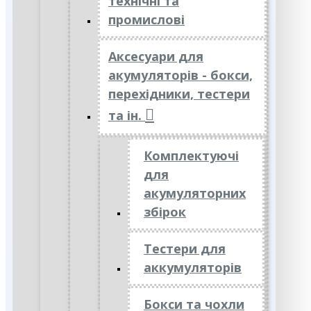
технічні та
промислові
Аксесуари для
акумуляторів - бокси,
перехідники, тестери
та ін.
Комплектуючі
для
акумуляторних
збірок
Тестери для
аккумуляторів
Бокси та чохли