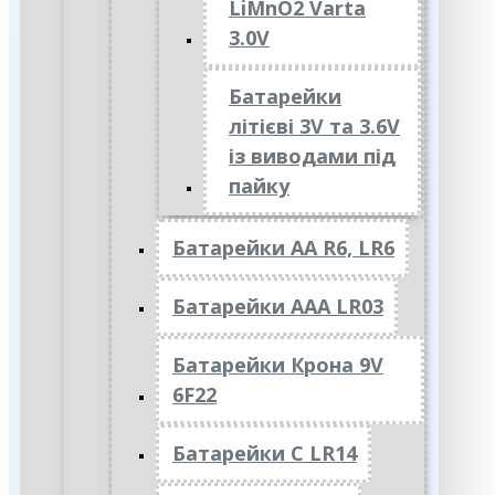
LiMnO2 Varta
3.0V
Батарейки
літієві 3V та 3.6V
із виводами під
пайку
Батарейки АА R6, LR6
Батарейки АAА LR03
Батарейки Крона 9V
6F22
Батарейки C LR14