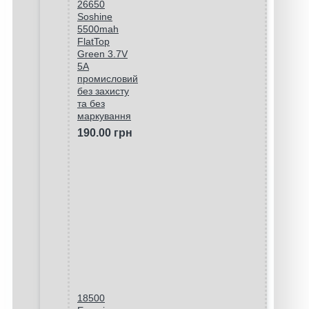
26650
Soshine
5500mah
FlatTop
Green 3.7V
5A
промисловий
без захисту
та без
маркування
190.00 грн
18500