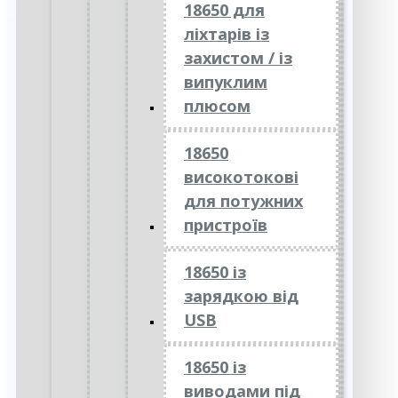
18650 для
ліхтарів із
захистом / із
випуклим
плюсом
18650
високотокові
для потужних
пристроїв
18650 із
зарядкою від
USB
18650 із
виводами під