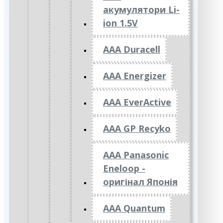
акумулятори Li-
ion 1.5V
AAA Duracell
AAA Energizer
AAA EverActive
AAA GP Recyko
AAA Panasonic
Eneloop -
оригінал Японія
AAA Quantum