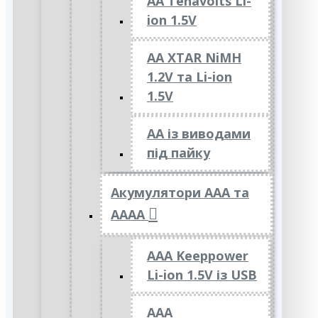
AA Tenavolts Li-
ion 1.5V
AA XTAR NiMH
1.2V та Li-ion
1.5V
АА із виводами
під пайку
Акумулятори ААА та
АААА
AAA Keeppower
Li-ion 1.5V із USB
ААА