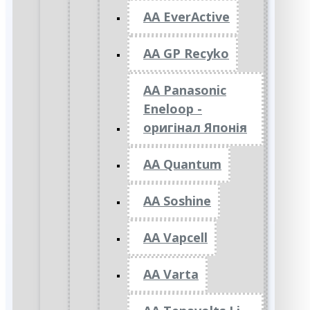
AA EverActive
AA GP Recyko
AA Panasonic
Eneloop -
оригінал Японія
AA Quantum
AA Soshine
AA Vapcell
AA Varta