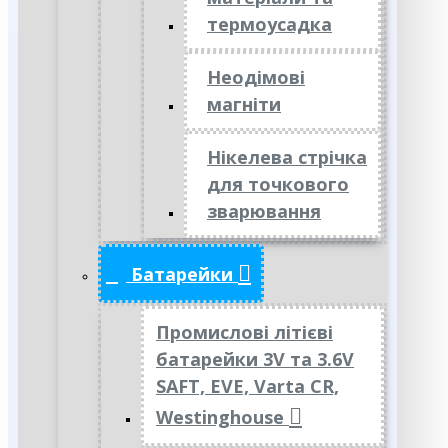
термоусадка
Неодімові
магніти
Нікелева стрічка
для точкового
зварювання
Батарейки
Промислові літієві
батарейки 3V та 3.6V
SAFT, EVE, Varta CR,
Westinghouse