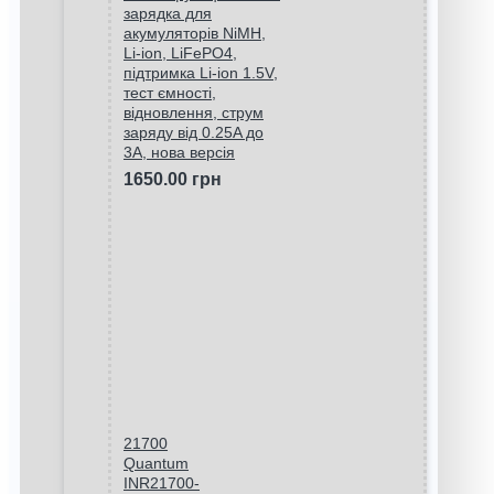
зарядка для
акумуляторів NiMH,
Li-ion, LiFePO4,
підтримка Li-ion 1.5V,
тест ємності,
відновлення, струм
заряду від 0.25A до
3A, нова версія
1650.00 грн
21700
Quantum
INR21700-