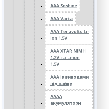
AAA Soshine
AAA Varta
AAA Tenavolts Li-
ion 1.5V
AAA XTAR NiMH
1.2V та Li-ion
1.5V
ААА із виводами
під пайку
АААА
акумулятори