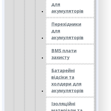
для
акумуляторів
Перехідники
для
акумуляторів
BMS плати
захисту
Батарейні
відсіки та
холдери для
акумуляторів
Ізоляційні
матеріали та