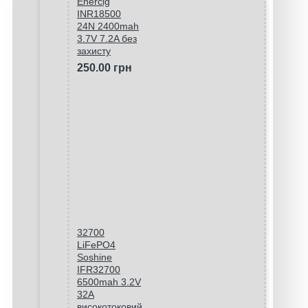
Enercig
INR18500
24N 2400mah
3.7V 7.2A без
захисту
250.00 грн
32700
LiFePO4
Soshine
IFR32700
6500mah 3.2V
32A
високотоковий