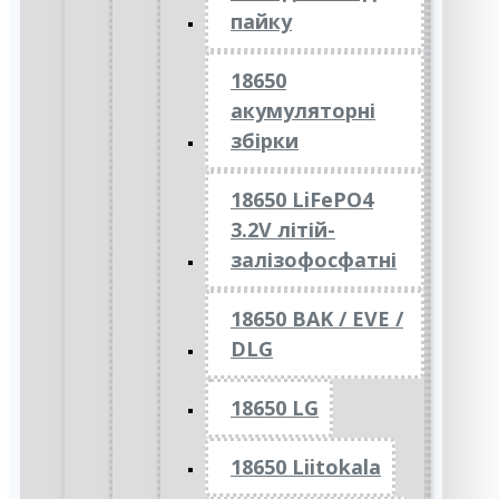
пайку
18650
акумуляторні
збірки
18650 LiFePO4
3.2V літій-
залізофосфатні
18650 BAK / EVE /
DLG
18650 LG
18650 Liitokala