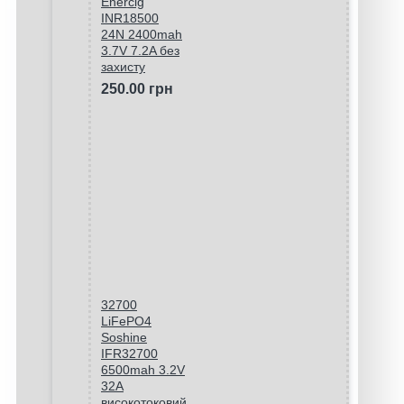
Enercig
INR18500
24N 2400mah
3.7V 7.2A без
захисту
250.00 грн
32700
LiFePO4
Soshine
IFR32700
6500mah 3.2V
32A
високотоковий