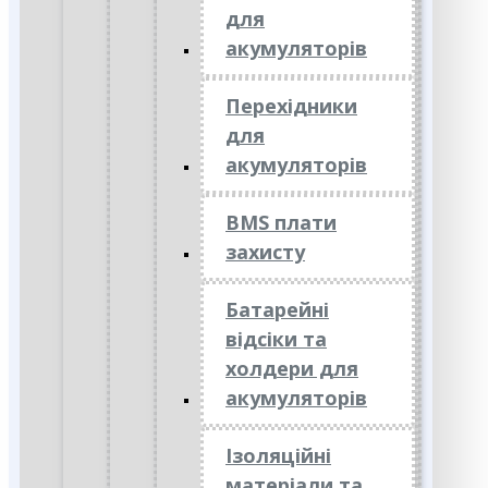
для
акумуляторів
Перехідники
для
акумуляторів
BMS плати
захисту
Батарейні
відсіки та
холдери для
акумуляторів
Ізоляційні
матеріали та