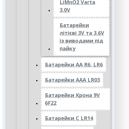
LiMnO2 Varta
3.0V
Батарейки
літієві 3V та 3.6V
із виводами під
пайку
Батарейки АА R6, LR6
Батарейки АAА LR03
Батарейки Крона 9V
6F22
Батарейки C LR14