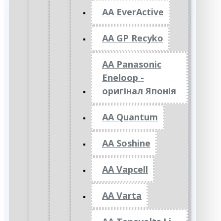
AA EverActive
AA GP Recyko
AA Panasonic
Eneloop -
оригінал Японія
AA Quantum
AA Soshine
AA Vapcell
AA Varta