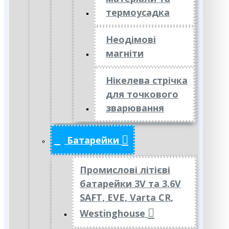
термоусадка
Неодімові
магніти
Нікелева стрічка
для точкового
зварювання
Батарейки
Промислові літієві
батарейки 3V та 3.6V
SAFT, EVE, Varta CR,
Westinghouse