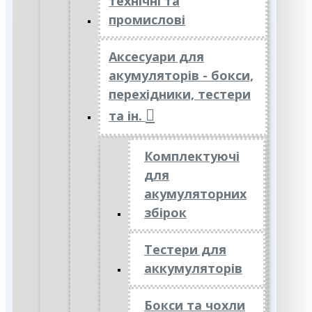
технічні та
промислові
Аксесуари для
акумуляторів - бокси,
перехідники, тестери
та ін.
Комплектуючі
для
акумуляторних
збірок
Тестери для
аккумуляторів
Бокси та чохли