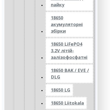
пайку
18650
акумуляторні
збірки
18650 LiFePO4
3.2V літій-
залізофосфатні
18650 BAK / EVE /
DLG
18650 LG
18650 Liitokala