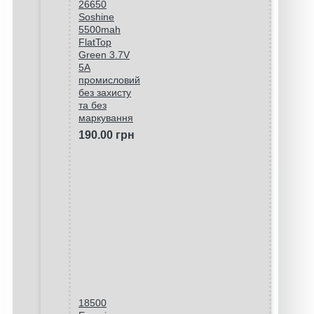
26650
Soshine
5500mah
FlatTop
Green 3.7V
5A
промисловий
без захисту
та без
маркування
190.00 грн
18500