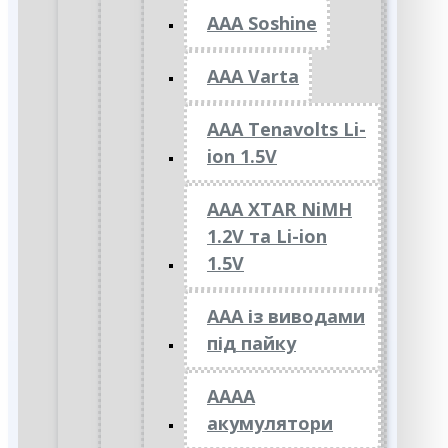
AAA Soshine
AAA Varta
AAA Tenavolts Li-
ion 1.5V
AAA XTAR NiMH
1.2V та Li-ion
1.5V
ААА із виводами
під пайку
АААА
акумулятори