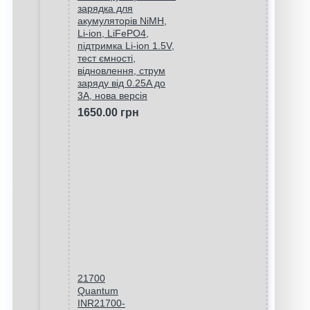
зарядка для
акумуляторів NiMH,
Li-ion, LiFePO4,
підтримка Li-ion 1.5V,
тест ємності,
відновлення, струм
заряду від 0.25A до
3A, нова версія
1650.00 грн
21700
Quantum
INR21700-