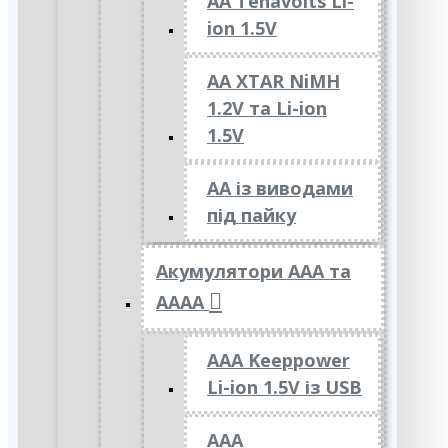
AA Tenavolts Li-
ion 1.5V
AA XTAR NiMH
1.2V та Li-ion
1.5V
АА із виводами
під пайку
Акумулятори ААА та
АААА
AAA Keeppower
Li-ion 1.5V із USB
ААА