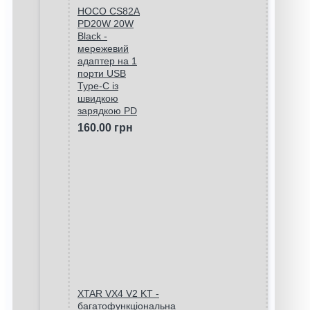
HOCO CS82A
PD20W 20W
Black -
мережевий
адаптер на 1
порти USB
Type-C із
швидкою
зарядкою PD
160.00 грн
XTAR VX4 V2 KT -
багатофункціональна