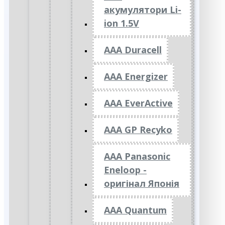
акумулятори Li-
ion 1.5V
AAA Duracell
AAA Energizer
AAA EverActive
AAA GP Recyko
AAA Panasonic
Eneloop -
оригінал Японія
AAA Quantum