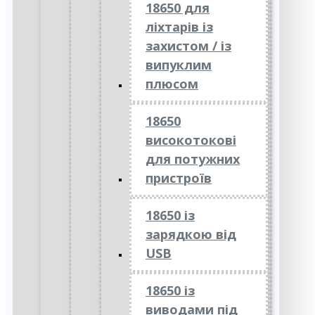
18650 для
ліхтарів із
захистом / із
випуклим
плюсом
18650
високотокові
для потужних
пристроїв
18650 із
зарядкою від
USB
18650 із
виводами під