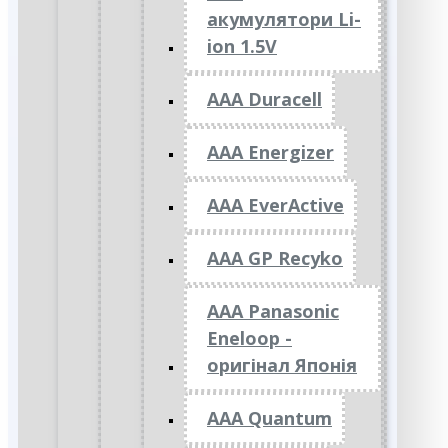
акумулятори Li-
ion 1.5V
AAA Duracell
AAA Energizer
AAA EverActive
AAA GP Recyko
AAA Panasonic
Eneloop -
оригінал Японія
AAA Quantum