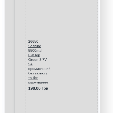
26650
Soshine
5500mah
FlatTop
Green 3.7V
5A
промисловий
без захисту
та без
маркування
190.00 грн