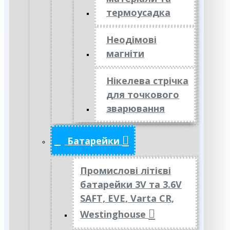
термоусадка
Неодімові
магніти
Нікелева стрічка
для точкового
зварювання
Батарейки
Промислові літієві
батарейки 3V та 3.6V
SAFT, EVE, Varta CR,
Westinghouse