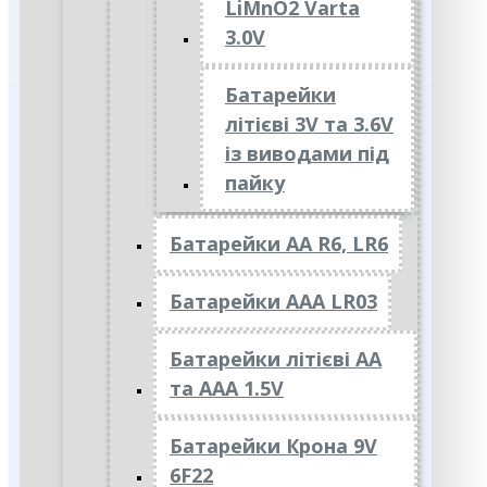
LiMnO2 Varta
3.0V
Батарейки
літієві 3V та 3.6V
із виводами під
пайку
Батарейки АА R6, LR6
Батарейки АAА LR03
Батарейки літієві АА
та ААА 1.5V
Батарейки Крона 9V
6F22