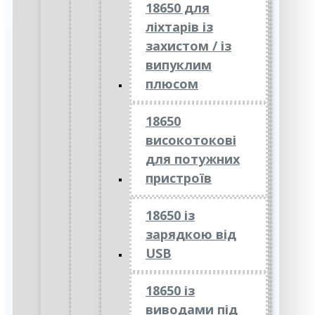
18650 для
ліхтарів із
захистом / із
випуклим
плюсом
18650
високотокові
для потужних
пристроїв
18650 із
зарядкою від
USB
18650 із
виводами під