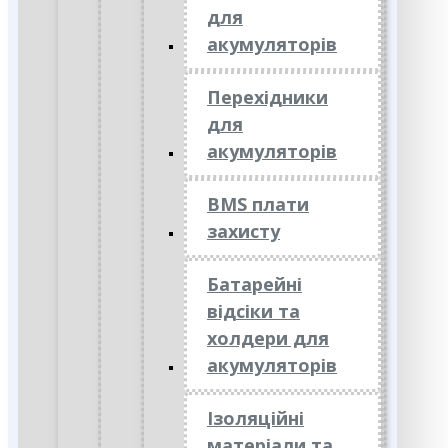
для
акумуляторів
Перехідники
для
акумуляторів
BMS плати
захисту
Батарейні
відсіки та
холдери для
акумуляторів
Ізоляційні
матеріали та