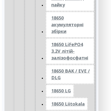
пайку
18650
акумуляторні
збірки
18650 LiFePO4
3.2V літій-
залізофосфатні
18650 BAK / EVE /
DLG
18650 LG
18650 Liitokala