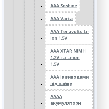
AAA Soshine
AAA Varta
AAA Tenavolts Li-
ion 1.5V
AAA XTAR NiMH
1.2V та Li-ion
1.5V
ААА із виводами
під пайку
АААА
акумулятори