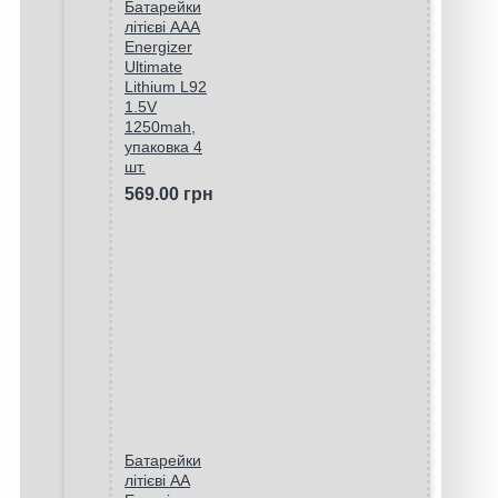
Батарейки
літієві ААA
Energizer
Ultimate
Lithium L92
1.5V
1250mah,
упаковка 4
шт.
569.00 грн
Батарейки
літієві AA