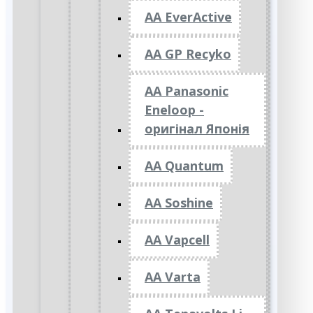
AA EverActive
AA GP Recyko
AA Panasonic
Eneloop -
оригінал Японія
AA Quantum
AA Soshine
AA Vapcell
AA Varta