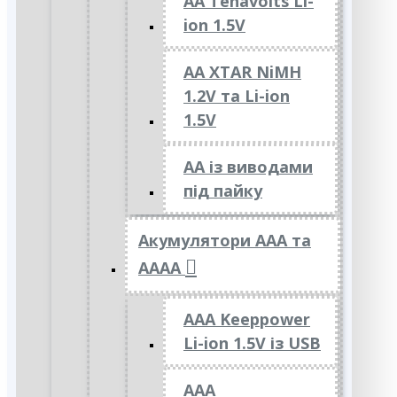
AA Tenavolts Li-
ion 1.5V
AA XTAR NiMH
1.2V та Li-ion
1.5V
АА із виводами
під пайку
Акумулятори ААА та
АААА
AAA Keeppower
Li-ion 1.5V із USB
ААА