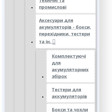
технічні та
промислові
Аксесуари для
акумуляторів - бокси,
перехідники, тестери
та ін.
Комплектуючі
для
акумуляторних
збірок
Тестери для
аккумуляторів
Бокси та чохли