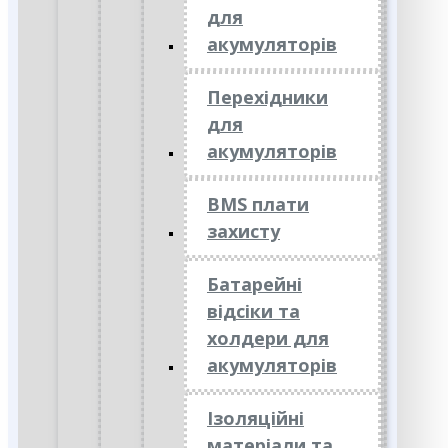
для
акумуляторів
Перехідники
для
акумуляторів
BMS плати
захисту
Батарейні
відсіки та
холдери для
акумуляторів
Ізоляційні
матеріали та