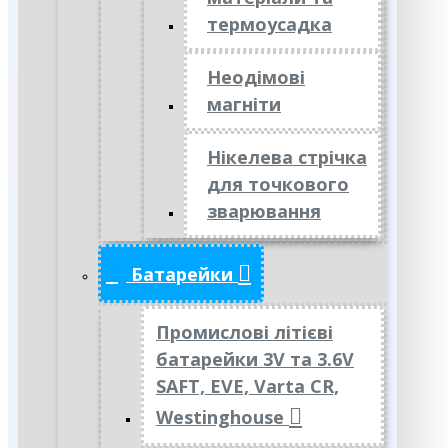
термоусадка
Неодімові
магніти
Нікелева стрічка
для точкового
зварювання
Батарейки
Промислові літієві
батарейки 3V та 3.6V
SAFT, EVE, Varta CR,
Westinghouse