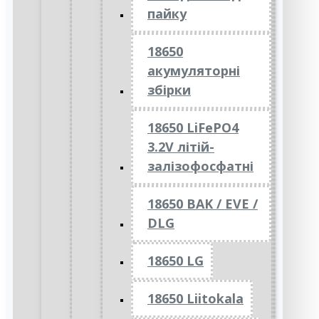
пайку
18650
акумуляторні
збірки
18650 LiFePO4
3.2V літій-
залізофосфатні
18650 BAK / EVE /
DLG
18650 LG
18650 Liitokala