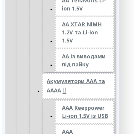
AA Tenavolts Li-
ion 1.5V
AA XTAR NiMH
1.2V та Li-ion
1.5V
АА із виводами
під пайку
Акумулятори ААА та
АААА
AAA Keeppower
Li-ion 1.5V із USB
ААА