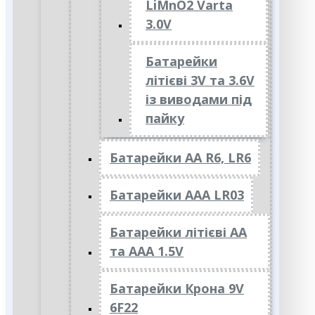
LiMnO2 Varta
3.0V
Батарейки
літієві 3V та 3.6V
із виводами під
пайку
Батарейки АА R6, LR6
Батарейки АAА LR03
Батарейки літієві АА
та ААА 1.5V
Батарейки Крона 9V
6F22