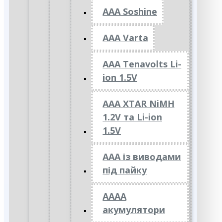
AAA Soshine
AAA Varta
AAA Tenavolts Li-
ion 1.5V
AAA XTAR NiMH
1.2V та Li-ion
1.5V
ААА із виводами
під пайку
АААА
акумулятори