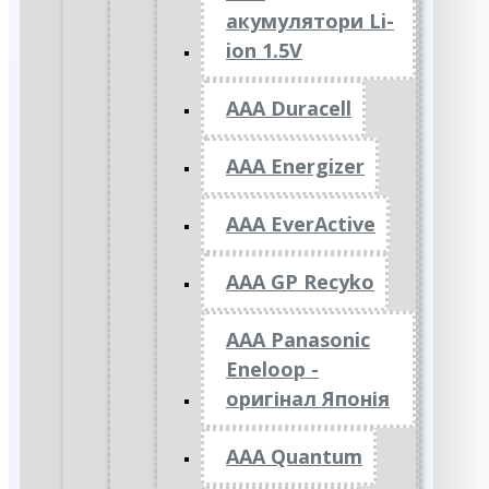
акумулятори Li-
ion 1.5V
AAA Duracell
AAA Energizer
AAA EverActive
AAA GP Recyko
AAA Panasonic
Eneloop -
оригінал Японія
AAA Quantum