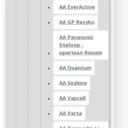
AA EverActive
AA GP Recyko
AA Panasonic
Eneloop -
оригінал Японія
AA Quantum
AA Soshine
AA Vapcell
AA Varta