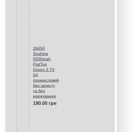
26650
Soshine
5500mah
FlatTop
Green 3.7V
5A
промисловий
без захисту
та без
маркування
190.00 грн