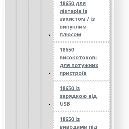
18650 для
ліхтарів із
захистом / із
випуклим
плюсом
18650
високотокові
для потужних
пристроїв
18650 із
зарядкою від
USB
18650 із
виводами під