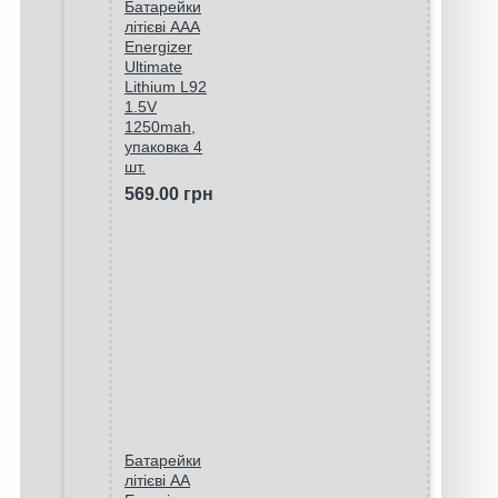
Батарейки
літієві ААA
Energizer
Ultimate
Lithium L92
1.5V
1250mah,
упаковка 4
шт.
569.00 грн
Батарейки
літієві AA