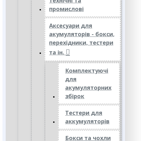
технічні та
промислові
Аксесуари для
акумуляторів - бокси,
перехідники, тестери
та ін.
Комплектуючі
для
акумуляторних
збірок
Тестери для
аккумуляторів
Бокси та чохли