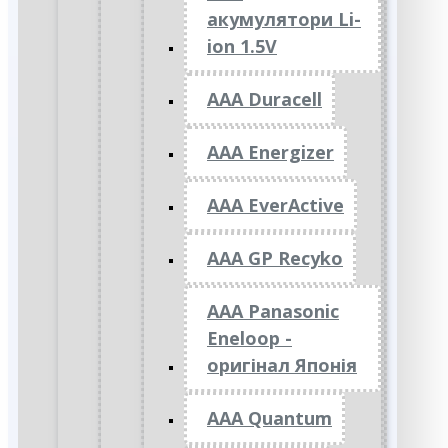
акумулятори Li-
ion 1.5V
AAA Duracell
AAA Energizer
AAA EverActive
AAA GP Recyko
AAA Panasonic
Eneloop -
оригінал Японія
AAA Quantum