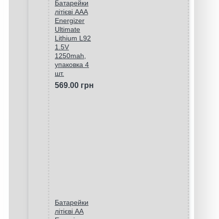
Батарейки
літієві ААA
Energizer
Ultimate
Lithium L92
1.5V
1250mah,
упаковка 4
шт.
569.00 грн
Батарейки
літієві AA