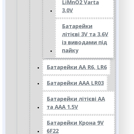
LiMnO2 Varta
3.0V
Батарейки
літієві 3V та 3.6V
із виводами під
пайку
Батарейки АА R6, LR6
Батарейки АAА LR03
Батарейки літієві АА
та ААА 1.5V
Батарейки Крона 9V
6F22