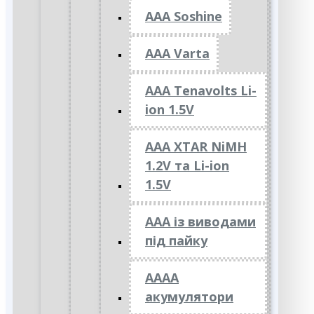
AAA Soshine
AAA Varta
AAA Tenavolts Li-
ion 1.5V
AAA XTAR NiMH
1.2V та Li-ion
1.5V
ААА із виводами
під пайку
АААА
акумулятори