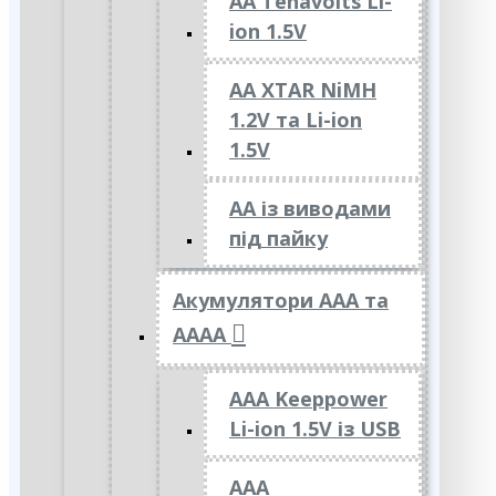
AA Tenavolts Li-
ion 1.5V
AA XTAR NiMH
1.2V та Li-ion
1.5V
АА із виводами
під пайку
Акумулятори ААА та
АААА
AAA Keeppower
Li-ion 1.5V із USB
ААА