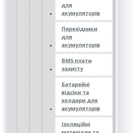
для
акумуляторів
Перехідники
для
акумуляторів
BMS плати
захисту
Батарейні
відсіки та
холдери для
акумуляторів
Ізоляційні
матеріали та