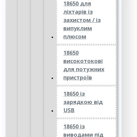
18650 для
ліхтарів із
захистом / із
випуклим
плюсом
18650
високотокові
для потужних
пристроїв
18650 із
зарядкою від
USB
18650 із
виводами під