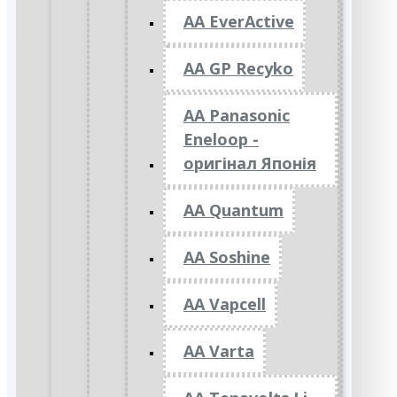
AA EverActive
AA GP Recyko
AA Panasonic
Eneloop -
оригінал Японія
AA Quantum
AA Soshine
AA Vapcell
AA Varta