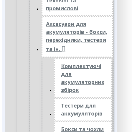
технічні та
промислові
Аксесуари для
акумуляторів - бокси,
перехідники, тестери
та ін.
Комплектуючі
для
акумуляторних
збірок
Тестери для
аккумуляторів
Бокси та чохли