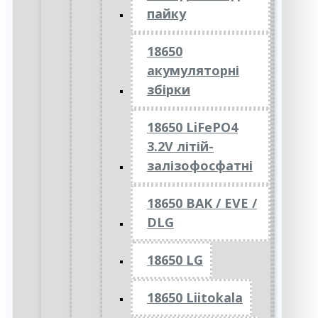
пайку
18650
акумуляторні
збірки
18650 LiFePO4
3.2V літій-
залізофосфатні
18650 BAK / EVE /
DLG
18650 LG
18650 Liitokala