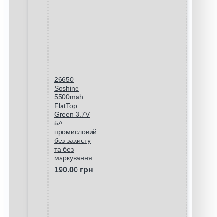
26650
Soshine
5500mah
FlatTop
Green 3.7V
5A
промисловий
без захисту
та без
маркування
190.00 грн