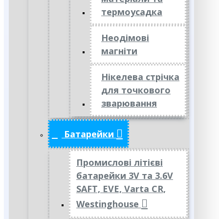
термоусадка
Неодімові
магніти
Нікелева стрічка
для точкового
зварювання
Батарейки
Промислові літієві
батарейки 3V та 3.6V
SAFT, EVE, Varta CR,
Westinghouse