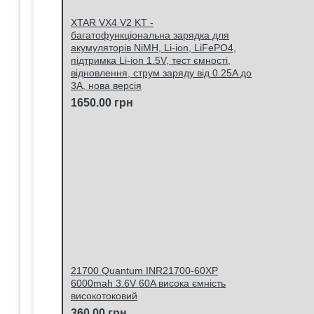
XTAR VX4 V2 KT -
багатофункціональна зарядка для
акумуляторів NiMH, Li-ion, LiFePO4,
підтримка Li-ion 1.5V, тест ємності,
відновлення, струм заряду від 0.25A до
3A, нова версія
1650.00 грн
21700 Quantum INR21700-60XP
6000mah 3.6V 60A висока ємність
високотоковий
360.00 грн