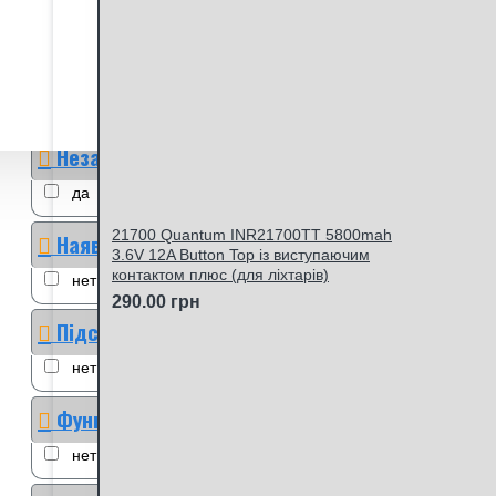
USB
Тип пристрою
автоматическое
Незалежні канали
да
21700 Quantum INR21700TT 5800mah
Наявність дисплею
3.6V 12A Button Top із виступаючим
контактом плюс (для ліхтарів)
нет
290.00 грн
Підсвітка дисплею
нет
Функція розряд
нет