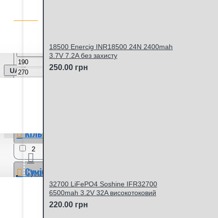
ФІЛЬТР ТОВАРІВ
Очистити
Ціна
18500 Enercig INR18500 24N 2400mah
3.7V 7.2A без захисту
грн
250.00 грн
UA
грн
Виробник
Westinghouse
Кільість каналів
2
Сумісні акумулятори
Особистий кабінет
32700 LiFePO4 Soshine IFR32700
Li-Ion
6500mah 3.2V 32A високотоковий
220.00 грн
Живлення