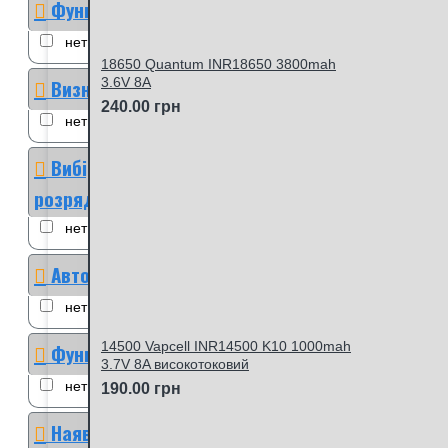
Функція тренування
нет
18650 Quantum INR18650 3800mah
Визначення ємності
3.6V 8A
240.00 грн
нет
Вибір струму заряду/
розряду
нет
Автоадаптер у комплекті
нет
14500 Vapcell INR14500 K10 1000mah
Функція Powerbank
3.7V 8A високотоковий
нет
190.00 грн
Наявність