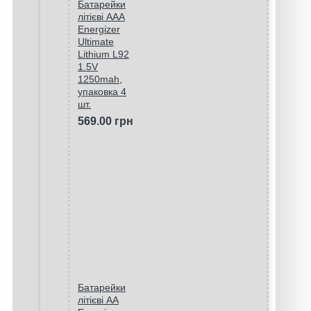
Батарейки
літієві ААA
Energizer
Ultimate
Lithium L92
1.5V
1250mah,
упаковка 4
шт.
569.00 грн
Батарейки
літієві AA