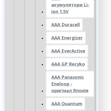
акумулятори Li-
ion 1.5V
AAA Duracell
AAA Energizer
AAA EverActive
AAA GP Recyko
AAA Panasonic
Eneloop -
оригінал Японія
AAA Quantum