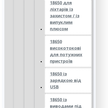
18650 для
ліхтарів із
захистом / із
випуклим
плюсом
18650
високотокові
для потужних
пристроїв
18650 із
зарядкою від
USB
18650 із
виводами під