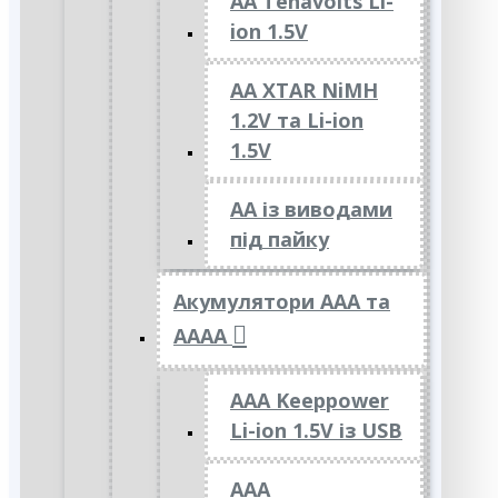
AA Tenavolts Li-
ion 1.5V
AA XTAR NiMH
1.2V та Li-ion
1.5V
АА із виводами
під пайку
Акумулятори ААА та
АААА
AAA Keeppower
Li-ion 1.5V із USB
ААА