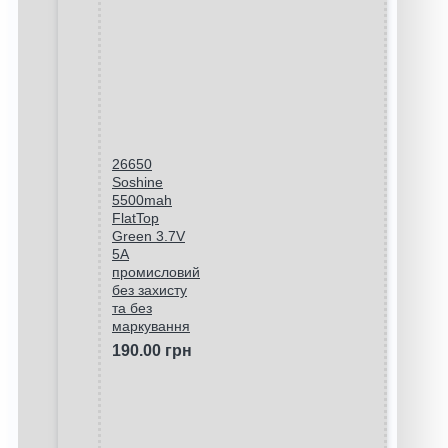
26650
Soshine
5500mah
FlatTop
Green 3.7V
5A
промисловий
без захисту
та без
маркування
190.00 грн