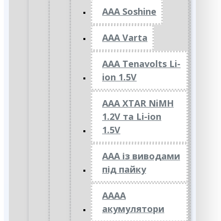
AAA Soshine
AAA Varta
AAA Tenavolts Li-
ion 1.5V
AAA XTAR NiMH
1.2V та Li-ion
1.5V
ААА із виводами
під пайку
АААА
акумулятори