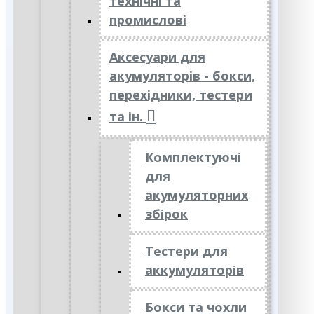
технічні та
промислові
Аксесуари для
акумуляторів - бокси,
перехідники, тестери
та ін.
Комплектуючі
для
акумуляторних
збірок
Тестери для
аккумуляторів
Бокси та чохли