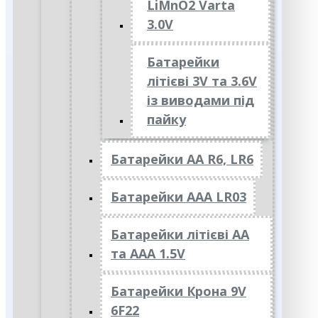
LiMnO2 Varta
3.0V
Батарейки
літієві 3V та 3.6V
із виводами під
пайку
Батарейки АА R6, LR6
Батарейки АAА LR03
Батарейки літієві АА
та ААА 1.5V
Батарейки Крона 9V
6F22