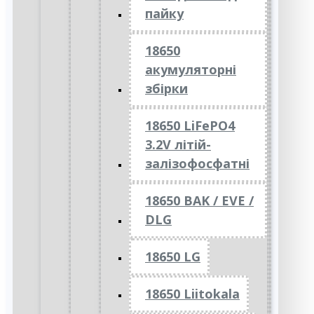
пайку
18650
акумуляторні
збірки
18650 LiFePO4
3.2V літій-
залізофосфатні
18650 BAK / EVE /
DLG
18650 LG
18650 Liitokala