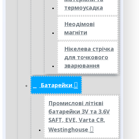
термоусадка
Неодімові
магніти
Нікелева стрічка
для точкового
зварювання
Батарейки
Промислові літієві
батарейки 3V та 3.6V
SAFT, EVE, Varta CR,
Westinghouse