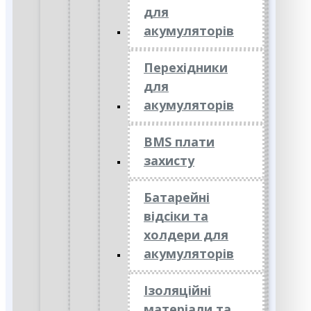
для
акумуляторів
Перехідники
для
акумуляторів
BMS плати
захисту
Батарейні
відсіки та
холдери для
акумуляторів
Ізоляційні
матеріали та