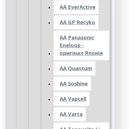
AA EverActive
AA GP Recyko
AA Panasonic
Eneloop -
оригінал Японія
AA Quantum
AA Soshine
AA Vapcell
AA Varta