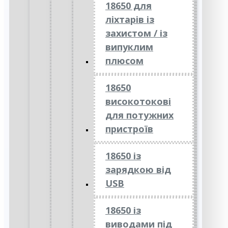
18650 для
ліхтарів із
захистом / із
випуклим
плюсом
18650
високотокові
для потужних
пристроїв
18650 із
зарядкою від
USB
18650 із
виводами під