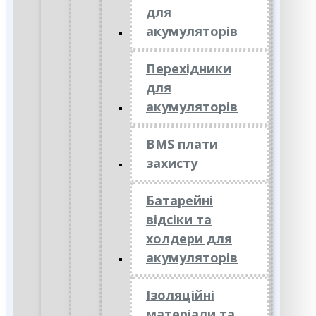
для
акумуляторів
Перехідники
для
акумуляторів
BMS плати
захисту
Батарейні
відсіки та
холдери для
акумуляторів
Ізоляційні
матеріали та