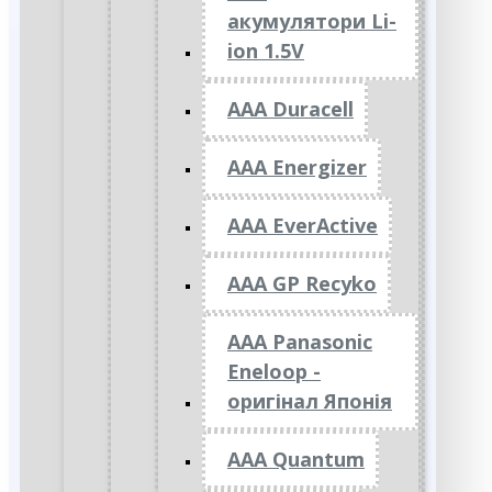
акумулятори Li-
ion 1.5V
AAA Duracell
AAA Energizer
AAA EverActive
AAA GP Recyko
AAA Panasonic
Eneloop -
оригінал Японія
AAA Quantum