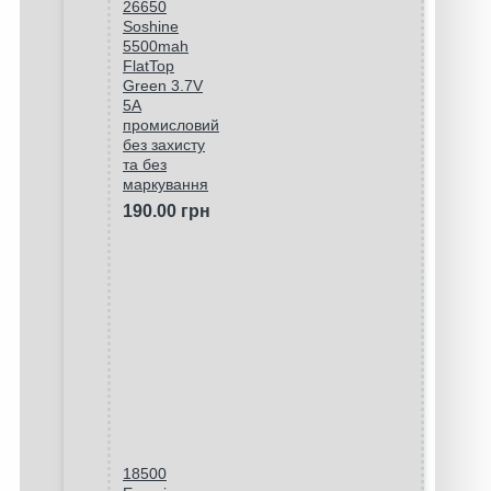
26650
Soshine
5500mah
FlatTop
Green 3.7V
5A
промисловий
без захисту
та без
маркування
190.00 грн
18500