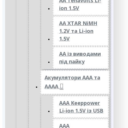
AA Tenavolts Li-
ion 1.5V
AA XTAR NiMH
1.2V та Li-ion
1.5V
АА із виводами
під пайку
Акумулятори ААА та
АААА
AAA Keeppower
Li-ion 1.5V із USB
ААА