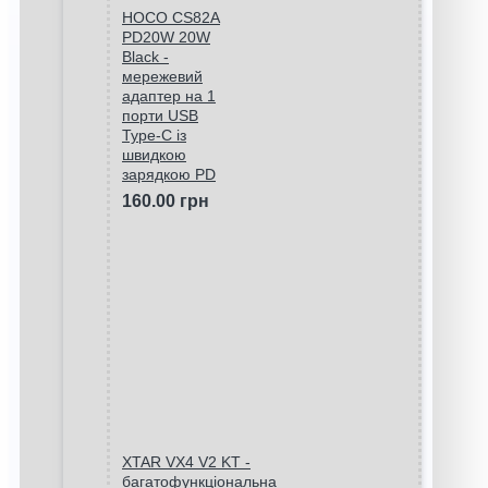
HOCO CS82A
PD20W 20W
Black -
мережевий
адаптер на 1
порти USB
Type-C із
швидкою
зарядкою PD
160.00 грн
XTAR VX4 V2 KT -
багатофункціональна