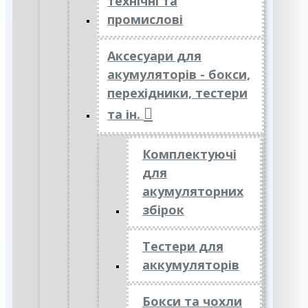
технічні та
промислові
Аксесуари для
акумуляторів - бокси,
перехідники, тестери
та ін.
Комплектуючі
для
акумуляторних
збірок
Тестери для
аккумуляторів
Бокси та чохли