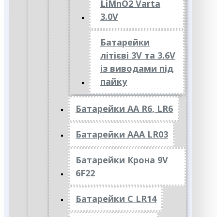
LiMnO2 Varta
3.0V
Батарейки
літієві 3V та 3.6V
із виводами під
пайку
Батарейки АА R6, LR6
Батарейки АAА LR03
Батарейки Крона 9V
6F22
Батарейки C LR14