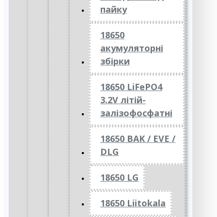
пайку
18650
акумуляторні
збірки
18650 LiFePO4
3.2V літій-
залізофосфатні
18650 BAK / EVE /
DLG
18650 LG
18650 Liitokala