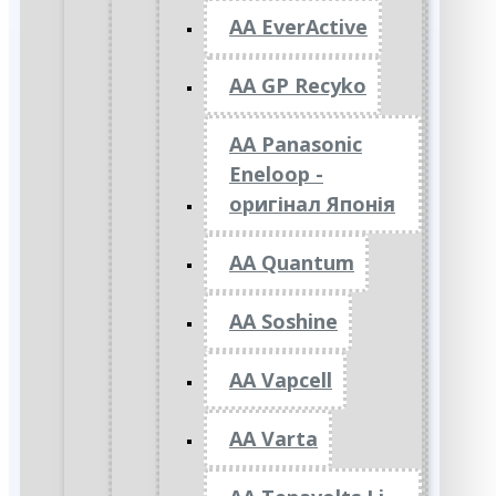
AA EverActive
AA GP Recyko
AA Panasonic
Eneloop -
оригінал Японія
AA Quantum
AA Soshine
AA Vapcell
AA Varta