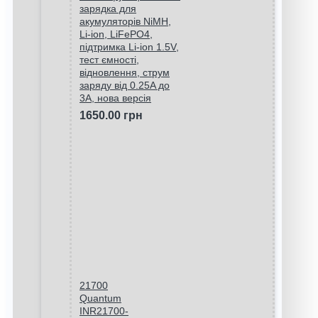
зарядка для
акумуляторів NiMH,
Li-ion, LiFePO4,
підтримка Li-ion 1.5V,
тест ємності,
відновлення, струм
заряду від 0.25A до
3A, нова версія
1650.00 грн
21700
Quantum
INR21700-