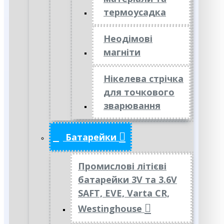
термоусадка
Неодімові
магніти
Нікелева стрічка
для точкового
зварювання
Батарейки
Промислові літієві
батарейки 3V та 3.6V
SAFT, EVE, Varta CR,
Westinghouse