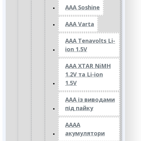
AAA Soshine
AAA Varta
AAA Tenavolts Li-
ion 1.5V
AAA XTAR NiMH
1.2V та Li-ion
1.5V
ААА із виводами
під пайку
АААА
акумулятори