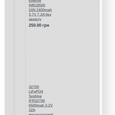
Enercig
INR18500
24N 2400mah
3.7V 7.2A без
захисту
250.00 грн
32700
LiFePO4
Soshine
IFR32700
6500mah 3.2V
32A
високотоковий