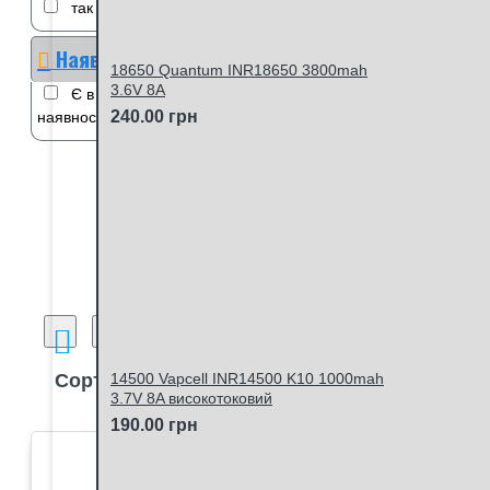
так
Наявність
18650 Quantum INR18650 3800mah
3.6V 8A
Є в наявності
Немає в
240.00 грн
наявності
Порівняння товарів
Сортувати:
14500 Vapcell INR14500 K10 1000mah
П
3.7V 8A високотоковий
190.00 грн