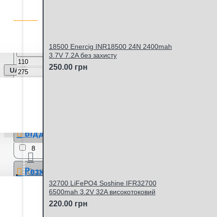
ФІЛЬТР ТОВАРІВ
Очистити
Ціна
18500 Enercig INR18500 24N 2400mah
3.7V 7.2A без захисту
грн
250.00 грн
UA
грн
Виробник
LiitoKala
Віддача струму (постійна)
8
8А
10А
15А
Розмір
Особистий кабінет
32700 LiFePO4 Soshine IFR32700
18650
6500mah 3.2V 32A високотоковий
220.00 грн
Віддача струму (імпульсна)