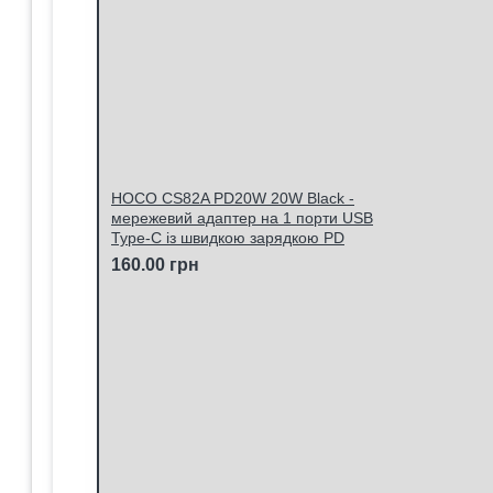
HOCO CS82A PD20W 20W Black -
мережевий адаптер на 1 порти USB
Type-C із швидкою зарядкою PD
160.00 грн