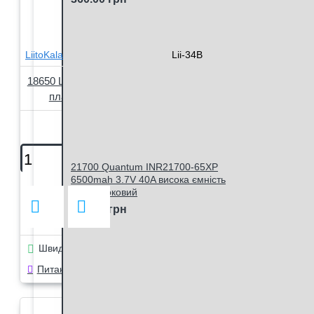
LiitoKala
Lii-34B
18650 Liitokala Lii-34B 3400mah 3.7V,
плаский плюс, без захисту
185.00 грн
21700 Quantum INR21700-65XP
6500mah 3.7V 40A висока ємність
високотоковий
390.00 грн
Швидке замовлення
Питання в чат Viber