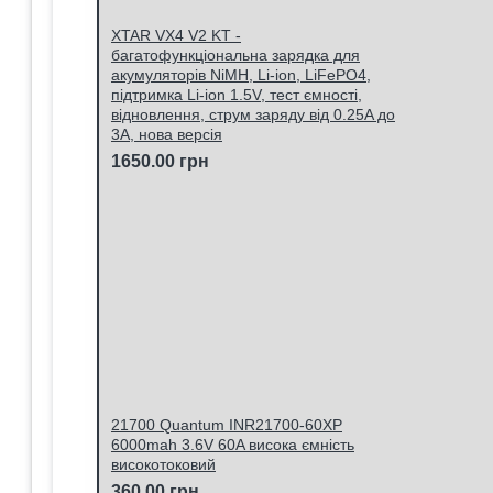
XTAR VX4 V2 KT -
багатофункціональна зарядка для
акумуляторів NiMH, Li-ion, LiFePO4,
підтримка Li-ion 1.5V, тест ємності,
відновлення, струм заряду від 0.25A до
3A, нова версія
1650.00 грн
21700 Quantum INR21700-60XP
6000mah 3.6V 60A висока ємність
високотоковий
360.00 грн