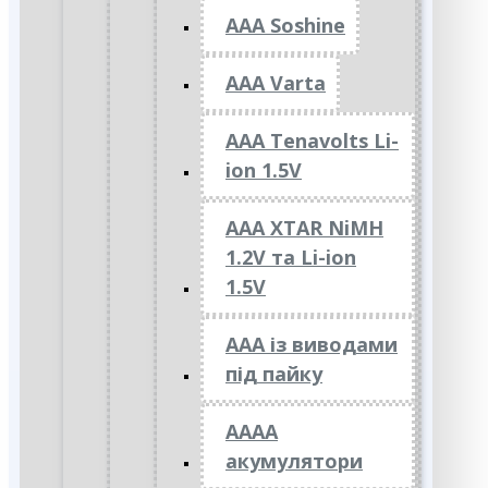
AAA Soshine
AAA Varta
AAA Tenavolts Li-
ion 1.5V
AAA XTAR NiMH
1.2V та Li-ion
1.5V
ААА із виводами
під пайку
АААА
акумулятори