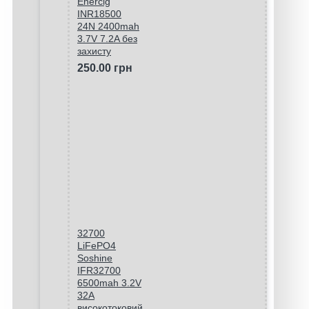
Enercig
INR18500
24N 2400mah
3.7V 7.2A без
захисту
250.00 грн
32700
LiFePO4
Soshine
IFR32700
6500mah 3.2V
32A
високотоковий