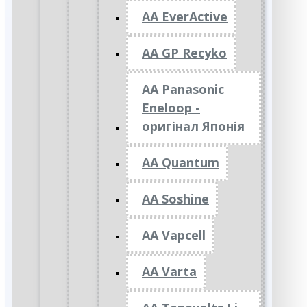
AA EverActive
AA GP Recyko
AA Panasonic
Eneloop -
оригінал Японія
AA Quantum
AA Soshine
AA Vapcell
AA Varta