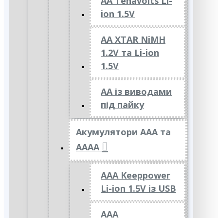
AA Tenavolts Li-
ion 1.5V
AA XTAR NiMH
1.2V та Li-ion
1.5V
АА із виводами
під пайку
Акумулятори ААА та
АААА
AAA Keeppower
Li-ion 1.5V із USB
ААА