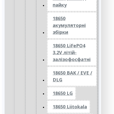
пайку
18650
акумуляторні
збірки
18650 LiFePO4
3.2V літій-
залізофосфатні
18650 BAK / EVE /
DLG
18650 LG
18650 Liitokala