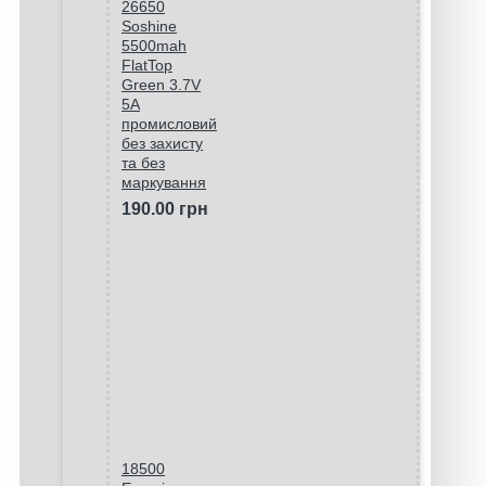
26650
Soshine
5500mah
FlatTop
Green 3.7V
5A
промисловий
без захисту
та без
маркування
190.00 грн
18500