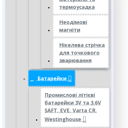
термоусадка
Неодімові
магніти
Нікелева стрічка
для точкового
зварювання
Батарейки
Промислові літієві
батарейки 3V та 3.6V
SAFT, EVE, Varta CR,
Westinghouse