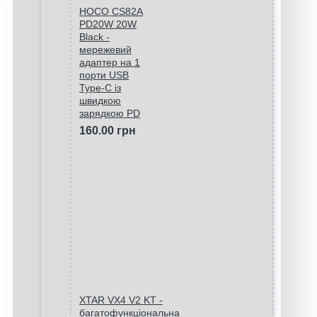
HOCO CS82A
PD20W 20W
Black -
мережевий
адаптер на 1
порти USB
Type-C із
швидкою
зарядкою PD
160.00 грн
XTAR VX4 V2 KT -
багатофункціональна