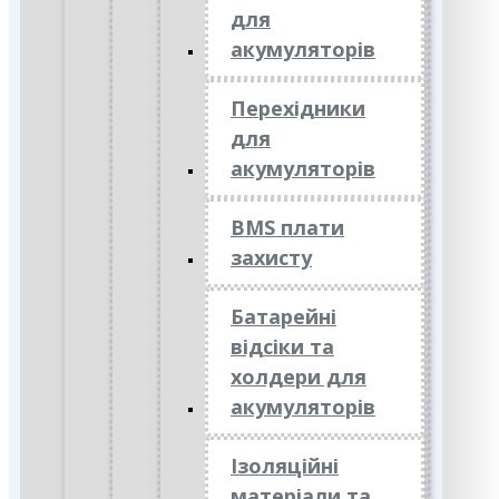
для
акумуляторів
Перехідники
для
акумуляторів
BMS плати
захисту
Батарейні
відсіки та
холдери для
акумуляторів
Ізоляційні
матеріали та