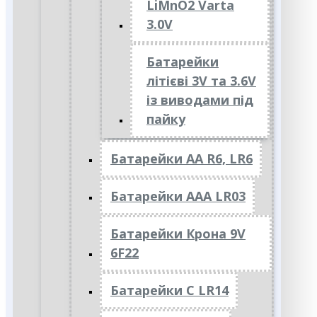
LiMnO2 Varta
3.0V
Батарейки
літієві 3V та 3.6V
із виводами під
пайку
Батарейки АА R6, LR6
Батарейки АAА LR03
Батарейки Крона 9V
6F22
Батарейки C LR14