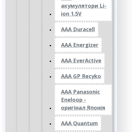
акумулятори Li-
ion 1.5V
AAA Duracell
AAA Energizer
AAA EverActive
AAA GP Recyko
AAA Panasonic
Eneloop -
оригінал Японія
AAA Quantum