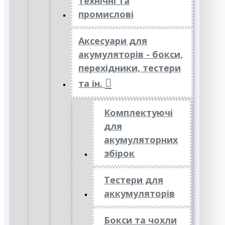
технічні та
промислові
Аксесуари для
акумуляторів - бокси,
перехідники, тестери
та ін.
Комплектуючі
для
акумуляторних
збірок
Тестери для
аккумуляторів
Бокси та чохли