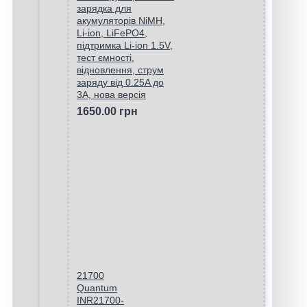
зарядка для
акумуляторів NiMH,
Li-ion, LiFePO4,
підтримка Li-ion 1.5V,
тест ємності,
відновлення, струм
заряду від 0.25A до
3A, нова версія
1650.00 грн
21700
Quantum
INR21700-