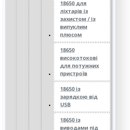
18650 для
ліхтарів із
захистом / із
випуклим
плюсом
18650
високотокові
для потужних
пристроїв
18650 із
зарядкою від
USB
18650 із
виводами під