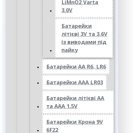
LiMnO2 Varta
3.0V
Батарейки
літієві 3V та 3.6V
із виводами під
пайку
Батарейки АА R6, LR6
Батарейки АAА LR03
Батарейки літієві АА
та ААА 1.5V
Батарейки Крона 9V
6F22