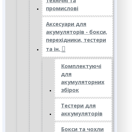
технічні та
промислові
Аксесуари для
акумуляторів - бокси,
перехідники, тестери
та ін.
Комплектуючі
для
акумуляторних
збірок
Тестери для
аккумуляторів
Бокси та чохли