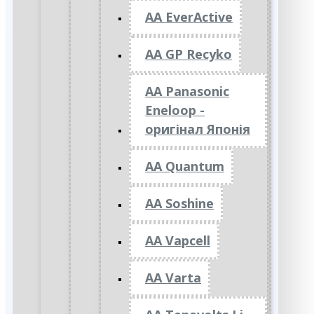
AA EverActive
AA GP Recyko
AA Panasonic
Eneloop -
оригінал Японія
AA Quantum
AA Soshine
AA Vapcell
AA Varta