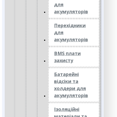
для
акумуляторів
Перехідники
для
акумуляторів
BMS плати
захисту
Батарейні
відсіки та
холдери для
акумуляторів
Ізоляційні
матеріали та