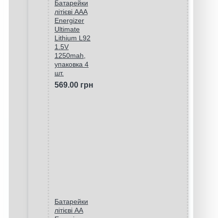
Батарейки
літієві ААA
Energizer
Ultimate
Lithium L92
1.5V
1250mah,
упаковка 4
шт.
569.00 грн
Батарейки
літієві AA