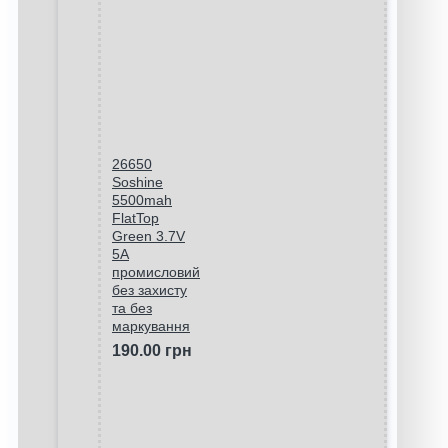
26650
Soshine
5500mah
FlatTop
Green 3.7V
5A
промисловий
без захисту
та без
маркування
190.00 грн