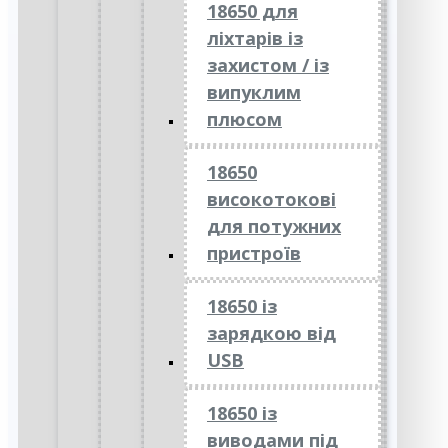
18650 для
ліхтарів із
захистом / із
випуклим
плюсом
18650
високотокові
для потужних
пристроїв
18650 із
зарядкою від
USB
18650 із
виводами під