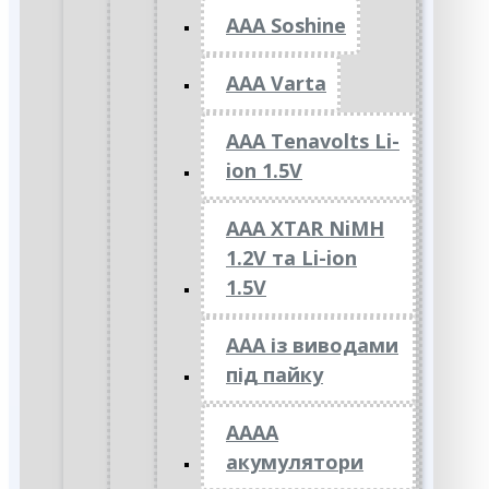
AAA Soshine
AAA Varta
AAA Tenavolts Li-
ion 1.5V
AAA XTAR NiMH
1.2V та Li-ion
1.5V
ААА із виводами
під пайку
АААА
акумулятори