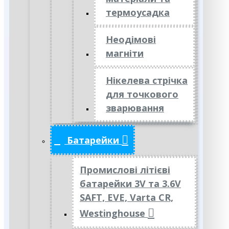
термоусадка
Неодімові
магніти
Нікелева стрічка
для точкового
зварювання
Батарейки
Промислові літієві
батарейки 3V та 3.6V
SAFT, EVE, Varta CR,
Westinghouse