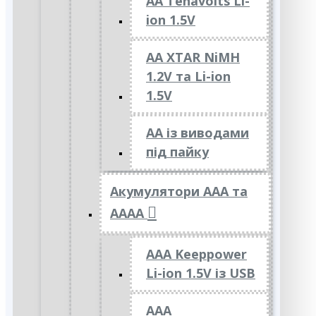
AA Tenavolts Li-
ion 1.5V
AA XTAR NiMH
1.2V та Li-ion
1.5V
АА із виводами
під пайку
Акумулятори ААА та
АААА
AAA Keeppower
Li-ion 1.5V із USB
ААА