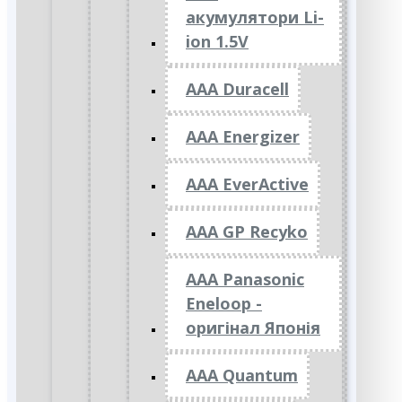
акумулятори Li-
ion 1.5V
AAA Duracell
AAA Energizer
AAA EverActive
AAA GP Recyko
AAA Panasonic
Eneloop -
оригінал Японія
AAA Quantum