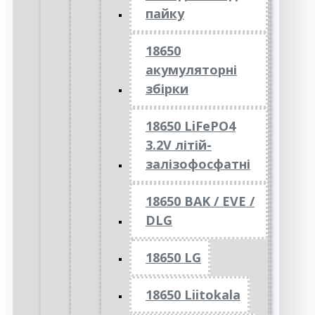
пайку
18650
акумуляторні
збірки
18650 LiFePO4
3.2V літій-
залізофосфатні
18650 BAK / EVE /
DLG
18650 LG
18650 Liitokala