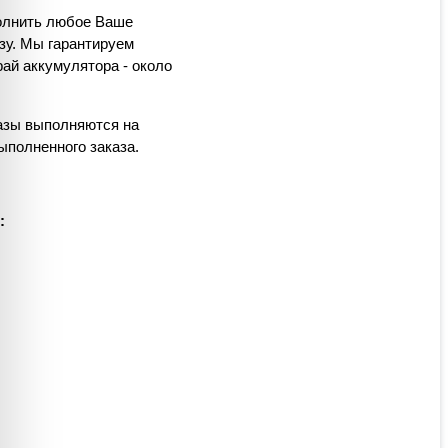
полнить любое Ваше
зу. Мы гарантируем
ай аккумулятора - около
казы выполняются на
ыполненного заказа.
: