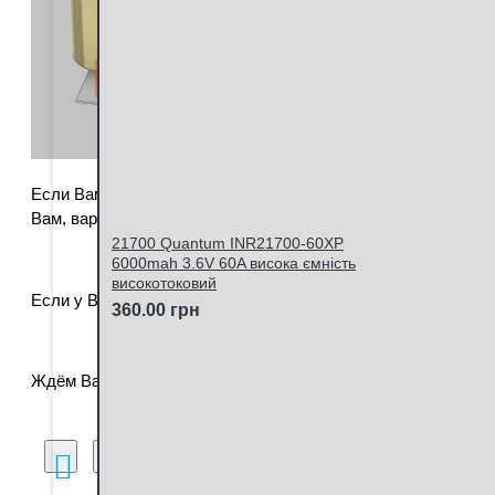
Если Вам не подходит ни один из вариантов стандартной к
Вам, вариант.
21700 Quantum INR21700-60XP
6000mah 3.6V 60A висока ємність
високотоковий
Если у Вас есть затруднения в выборе или какие-либо воп
360.00 грн
Ждём Ваших заказов и будем рады сотрудничеству с Вами:
Порівняння товарів