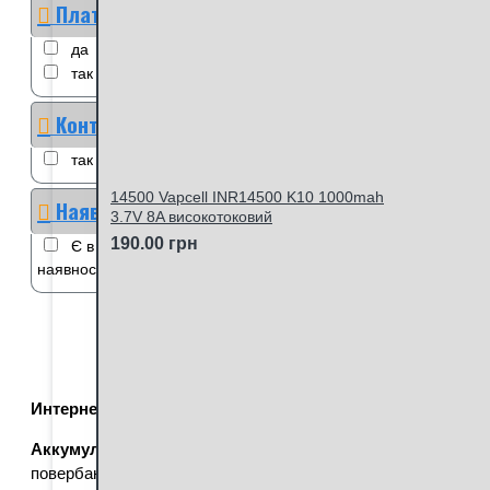
Плата захисту
да
немає
нет
ні
так
Контакти під пайку
так
14500 Vapcell INR14500 K10 1000mah
Наявність
3.7V 8A високотоковий
190.00 грн
Є в наявності
Немає в
наявності
Интернет-магазин Batterex.com.ua
предлагает Вашему вн
Аккумуляторы 18650 с выводами под пайку
используютс
повербанках, фонарях, электроинструментах, музыкальных 