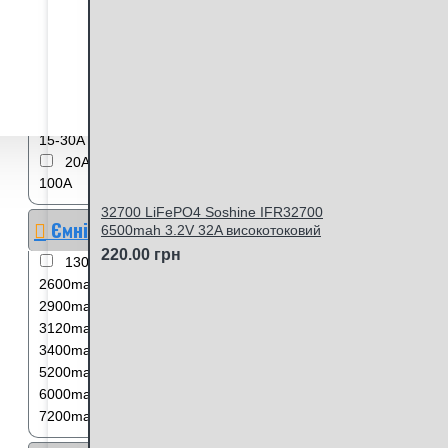
4/2
5
6
8
Віддача струму (постійна)
5,2А
6А
8А
10-
20А
10A
10А
12А
15-30А
15А
16А
18А
20А
30А
35А
100А
32700 LiFePO4 Soshine IFR32700
Ємність
6500mah 3.2V 32A високотоковий
220.00 грн
1300mah
1
2500mah
8
2600mah
2
2850mah
2
2900mah
1
3000mah
1
3120mah
1
3200mah
3
3400mah
2
3500mah
6
5200mah
1
5700mah
2
6000mah
1
7000mah
8
7200mah
1
35000mah
2