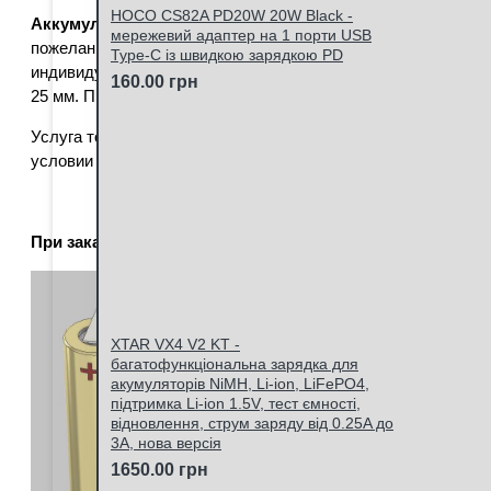
HOCO CS82A PD20W 20W Black -
Аккумуляторы 18650 под пайку
изготавливаются индивид
мережевий адаптер на 1 порти USB
пожелание и изготовить любую конфигурацию наварки вывод
Type-C із швидкою зарядкою PD
индивидуальный подход и высокое качество выполнения рабо
160.00 грн
25 мм. При необходимости Вы можете заказать другую дли
Услуга точечной сварки выполняется под каждый конкретны
условии частичной или полной предоплаты, которая гарантир
При заказе аккумуляторов под пайку, необходимо указ
XTAR VX4 V2 KT -
багатофункціональна зарядка для
акумуляторів NiMH, Li-ion, LiFePO4,
підтримка Li-ion 1.5V, тест ємності,
відновлення, струм заряду від 0.25A до
3A, нова версія
1650.00 грн