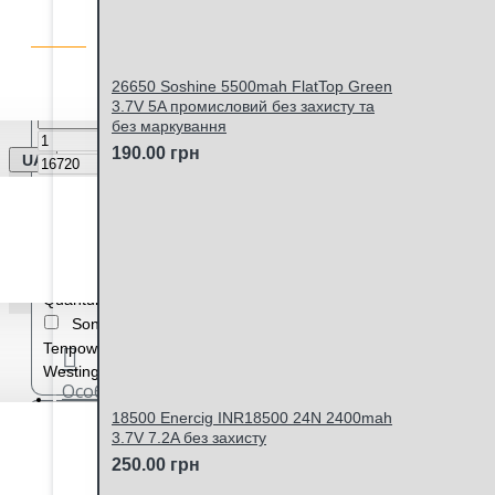
ФІЛЬТР ТОВАРІВ
Очистити
Ціна
26650 Soshine 5500mah FlatTop Green
3.7V 5A промисловий без захисту та
без маркування
грн
190.00 грн
UA
грн
Виробник
Extradigital
Keeppower
LG
LiitoKala
Panasonic
Quantum
Samsung
Sanyo
Sony
Soshine
Tenpower
Vapcell
Westinghouse
Особистий кабінет
Кількість акумуляторів
18500 Enercig INR18500 24N 2400mah
3.7V 7.2A без захисту
(бокси та чохли)
250.00 грн
1
2
2/4
4