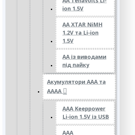
AA Tenavolts Li-
ion 1.5V
AA XTAR NiMH
1.2V та Li-ion
1.5V
АА із виводами
під пайку
Акумулятори ААА та
АААА
AAA Keeppower
Li-ion 1.5V із USB
ААА