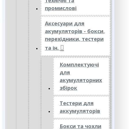
технічні та
промислові
Аксесуари для
акумуляторів - бокси,
перехідники, тестери
та ін.
Комплектуючі
для
акумуляторних
збірок
Тестери для
аккумуляторів
Бокси та чохли