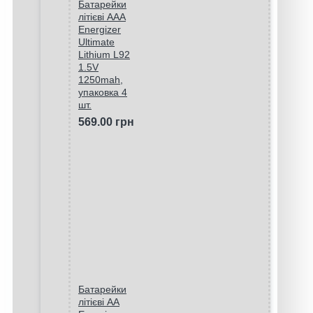
Батарейки
літієві ААA
Energizer
Ultimate
Lithium L92
1.5V
1250mah,
упаковка 4
шт.
569.00 грн
Батарейки
літієві AA