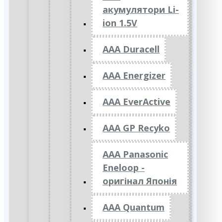
акумулятори Li-
ion 1.5V
AAA Duracell
AAA Energizer
AAA EverActive
AAA GP Recyko
AAA Panasonic
Eneloop -
оригінал Японія
AAA Quantum