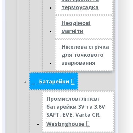
термоусадка
Неодімові
магніти
Нікелева стрічка
для точкового
зварювання
Батарейки
Промислові літієві
батарейки 3V та 3.6V
SAFT, EVE, Varta CR,
Westinghouse