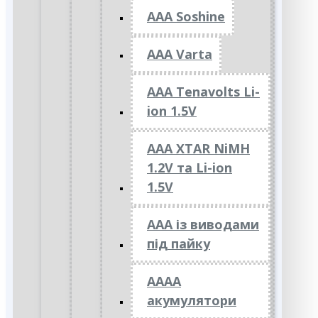
AAA Soshine
AAA Varta
AAA Tenavolts Li-
ion 1.5V
AAA XTAR NiMH
1.2V та Li-ion
1.5V
ААА із виводами
під пайку
АААА
акумулятори