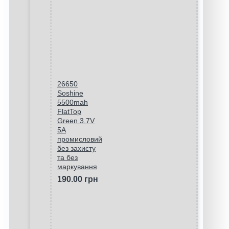
26650
Soshine
5500mah
FlatTop
Green 3.7V
5A
промисловий
без захисту
та без
маркування
190.00 грн