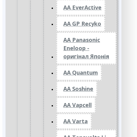
AA EverActive
AA GP Recyko
AA Panasonic
Eneloop -
оригінал Японія
AA Quantum
AA Soshine
AA Vapcell
AA Varta