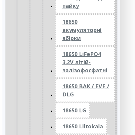
пайку
18650
акумуляторні
збірки
18650 LiFePO4
3.2V літій-
залізофосфатні
18650 BAK / EVE /
DLG
18650 LG
18650 Liitokala