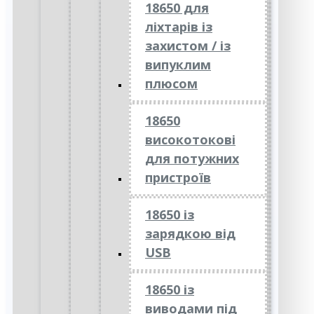
18650 для
ліхтарів із
захистом / із
випуклим
плюсом
18650
високотокові
для потужних
пристроїв
18650 із
зарядкою від
USB
18650 із
виводами під