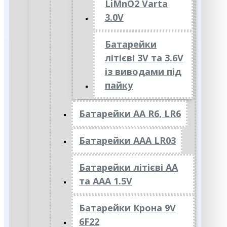
LiMnO2 Varta
3.0V
Батарейки
літієві 3V та 3.6V
із виводами під
пайку
Батарейки АА R6, LR6
Батарейки АAА LR03
Батарейки літієві АА
та ААА 1.5V
Батарейки Крона 9V
6F22