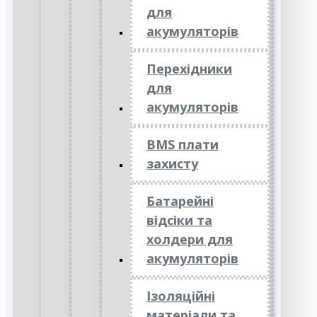
для
акумуляторів
Перехідники
для
акумуляторів
BMS плати
захисту
Батарейні
відсіки та
холдери для
акумуляторів
Ізоляційні
матеріали та