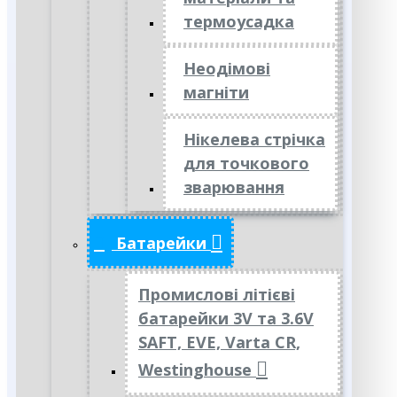
термоусадка
Неодімові
магніти
Нікелева стрічка
для точкового
зварювання
Батарейки
Промислові літієві
батарейки 3V та 3.6V
SAFT, EVE, Varta CR,
Westinghouse