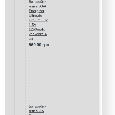
Батарейки
літієві ААA
Energizer
Ultimate
Lithium L92
1.5V
1250mah,
упаковка 4
шт.
569.00 грн
Батарейки
літієві AA