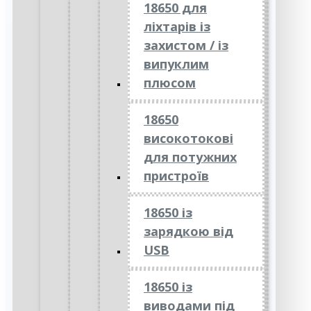
18650 для
ліхтарів із
захистом / із
випуклим
плюсом
18650
високотокові
для потужних
пристроїв
18650 із
зарядкою від
USB
18650 із
виводами під