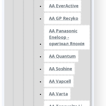
AA EverActive
AA GP Recyko
AA Panasonic
Eneloop -
оригінал Японія
AA Quantum
AA Soshine
AA Vapcell
AA Varta