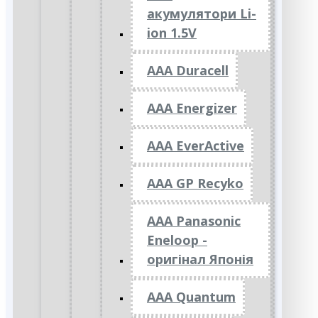
акумулятори Li-
ion 1.5V
AAA Duracell
AAA Energizer
AAA EverActive
AAA GP Recyko
AAA Panasonic
Eneloop -
оригінал Японія
AAA Quantum