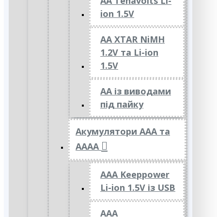
AA Tenavolts Li-
ion 1.5V
AA XTAR NiMH
1.2V та Li-ion
1.5V
АА із виводами
під пайку
Акумулятори ААА та
АААА
AAA Keeppower
Li-ion 1.5V із USB
ААА