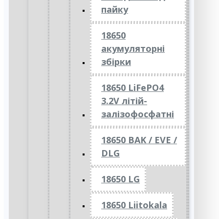
пайку
18650
акумуляторні
збірки
18650 LiFePO4
3.2V літій-
залізофосфатні
18650 BAK / EVE /
DLG
18650 LG
18650 Liitokala