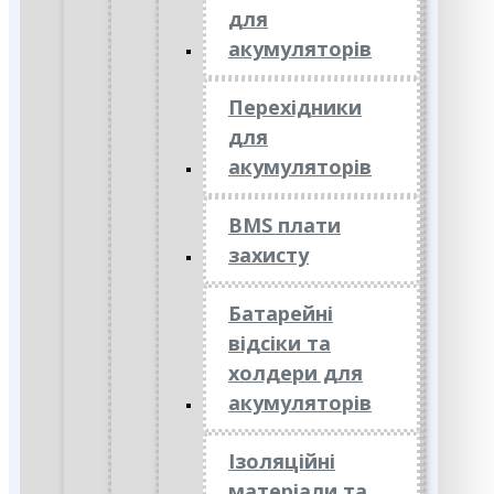
для
акумуляторів
Перехідники
для
акумуляторів
BMS плати
захисту
Батарейні
відсіки та
холдери для
акумуляторів
Ізоляційні
матеріали та