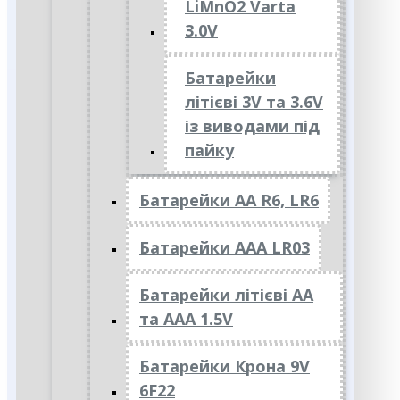
LiMnO2 Varta
3.0V
Батарейки
літієві 3V та 3.6V
із виводами під
пайку
Батарейки АА R6, LR6
Батарейки АAА LR03
Батарейки літієві АА
та ААА 1.5V
Батарейки Крона 9V
6F22