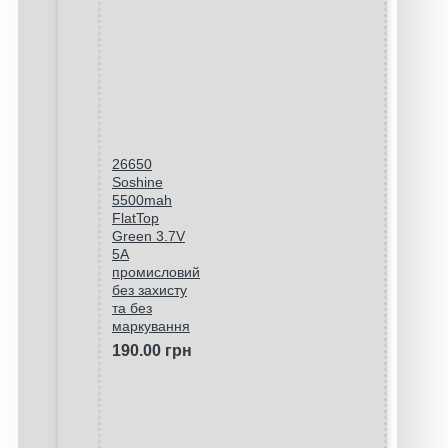
26650
Soshine
5500mah
FlatTop
Green 3.7V
5A
промисловий
без захисту
та без
маркування
190.00 грн