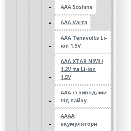
AAA Soshine
AAA Varta
AAA Tenavolts Li-
ion 1.5V
AAA XTAR NiMH
1.2V та Li-ion
1.5V
ААА із виводами
під пайку
АААА
акумулятори