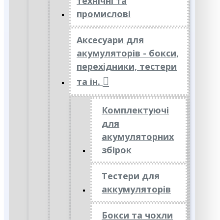
технічні та
промислові
Аксесуари для
акумуляторів - бокси,
перехідники, тестери
та ін.
Комплектуючі
для
акумуляторних
збірок
Тестери для
аккумуляторів
Бокси та чохли