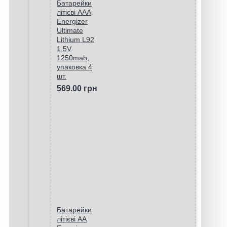
Батарейки
літієві ААA
Energizer
Ultimate
Lithium L92
1.5V
1250mah,
упаковка 4
шт.
569.00 грн
Батарейки
літієві AA