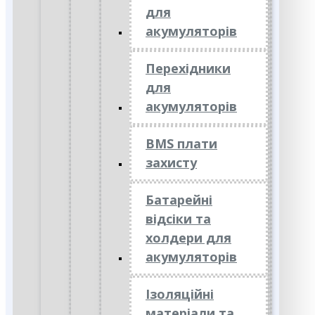
для
акумуляторів
Перехідники
для
акумуляторів
BMS плати
захисту
Батарейні
відсіки та
холдери для
акумуляторів
Ізоляційні
матеріали та