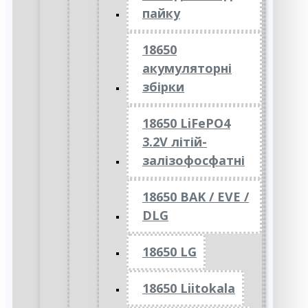
пайку
18650
акумуляторні
збірки
18650 LiFePO4
3.2V літій-
залізофосфатні
18650 BAK / EVE /
DLG
18650 LG
18650 Liitokala