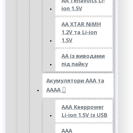
AA Tenavolts Li-
ion 1.5V
AA XTAR NiMH
1.2V та Li-ion
1.5V
АА із виводами
під пайку
Акумулятори ААА та
АААА
AAA Keeppower
Li-ion 1.5V із USB
ААА