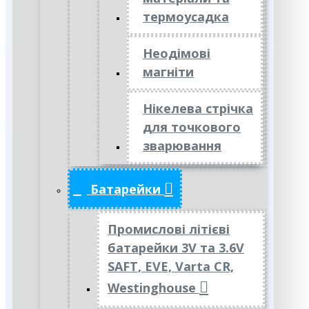
термоусадка
Неодімові
магніти
Нікелева стрічка
для точкового
зварювання
Батарейки
Промислові літієві
батарейки 3V та 3.6V
SAFT, EVE, Varta CR,
Westinghouse