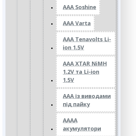
AAA Soshine
AAA Varta
AAA Tenavolts Li-
ion 1.5V
AAA XTAR NiMH
1.2V та Li-ion
1.5V
ААА із виводами
під пайку
АААА
акумулятори