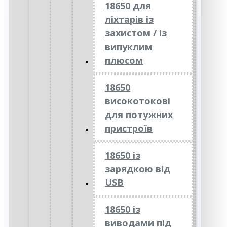
18650 для
ліхтарів із
захистом / із
випуклим
плюсом
18650
високотокові
для потужних
пристроїв
18650 із
зарядкою від
USB
18650 із
виводами під