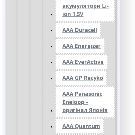
акумулятори Li-
ion 1.5V
AAA Duracell
AAA Energizer
AAA EverActive
AAA GP Recyko
AAA Panasonic
Eneloop -
оригінал Японія
AAA Quantum