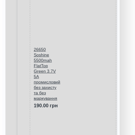
26650
Soshine
5500mah
FlatTop
Green 3.7V
5A
промисловий
без захисту
та без
маркування
190.00 грн