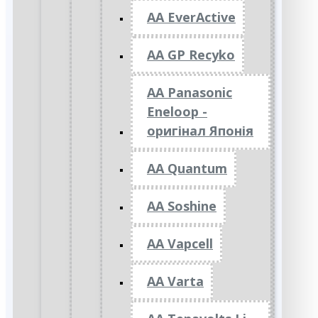
AA EverActive
AA GP Recyko
AA Panasonic
Eneloop -
оригінал Японія
AA Quantum
AA Soshine
AA Vapcell
AA Varta