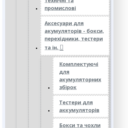
технічні та
промислові
Аксесуари для
акумуляторів - бокси,
перехідники, тестери
та ін.
Комплектуючі
для
акумуляторних
збірок
Тестери для
аккумуляторів
Бокси та чохли