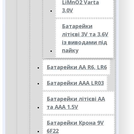
LiMnO2 Varta
3.0V
Батарейки
літієві 3V та 3.6V
із виводами під
пайку
Батарейки АА R6, LR6
Батарейки АAА LR03
Батарейки літієві АА
та ААА 1.5V
Батарейки Крона 9V
6F22