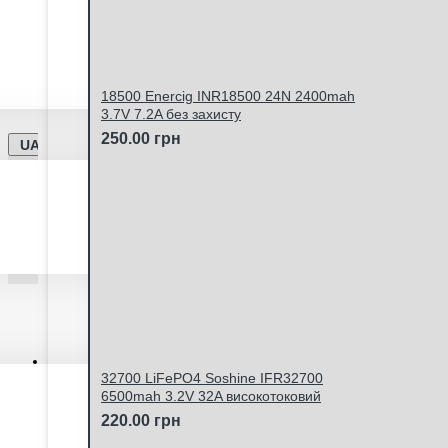
Відправка замовлень Новою Поштою та Укрпоштою щ
18500 Enercig INR18500 24N 2400mah
3.7V 7.2A без захисту
250.00 грн
UA
Особистий кабінет
32700 LiFePO4 Soshine IFR32700
6500mah 3.2V 32A високотоковий
220.00 грн