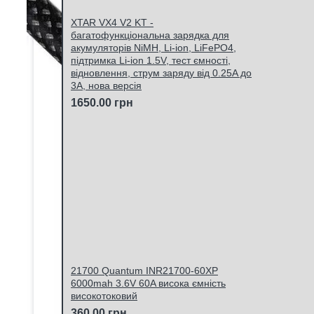
XTAR VX4 V2 KT -
багатофункціональна зарядка для
акумуляторів NiMH, Li-ion, LiFePO4,
підтримка Li-ion 1.5V, тест ємності,
відновлення, струм заряду від 0.25A до
3A, нова версія
1650.00 грн
21700 Quantum INR21700-60XP
6000mah 3.6V 60A висока ємність
високотоковий
360.00 грн