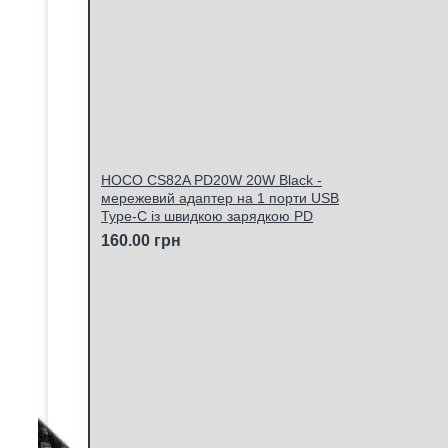
HOCO CS82A PD20W 20W Black -
мережевий адаптер на 1 порти USB
Type-C із швидкою зарядкою PD
160.00 грн