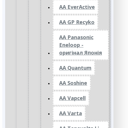
AA EverActive
AA GP Recyko
AA Panasonic
Eneloop -
оригінал Японія
AA Quantum
AA Soshine
AA Vapcell
AA Varta