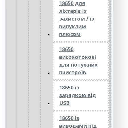
18650 для
ліхтарів із
захистом / із
випуклим
плюсом
18650
високотокові
для потужних
пристроїв
18650 із
зарядкою від
USB
18650 із
виводами під