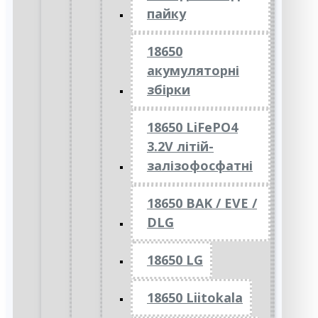
пайку
18650
акумуляторні
збірки
18650 LiFePO4
3.2V літій-
залізофосфатні
18650 BAK / EVE /
DLG
18650 LG
18650 Liitokala