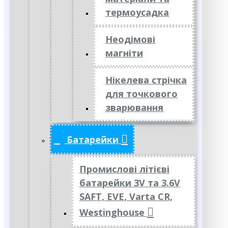
термоусадка
Неодімові
магніти
Нікелева стрічка
для точкового
зварювання
Батарейки
Промислові літієві
батарейки 3V та 3.6V
SAFT, EVE, Varta CR,
Westinghouse