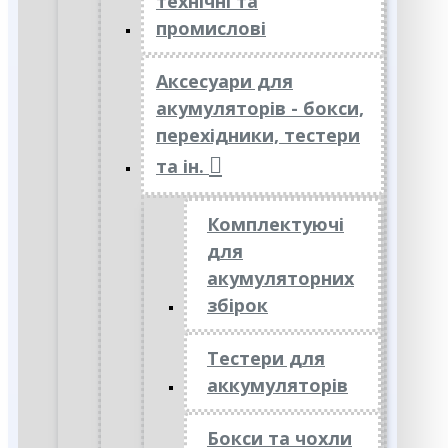
технічні та
промислові
Аксесуари для
акумуляторів - бокси,
перехідники, тестери
та ін.
Комплектуючі
для
акумуляторних
збірок
Тестери для
аккумуляторів
Бокси та чохли