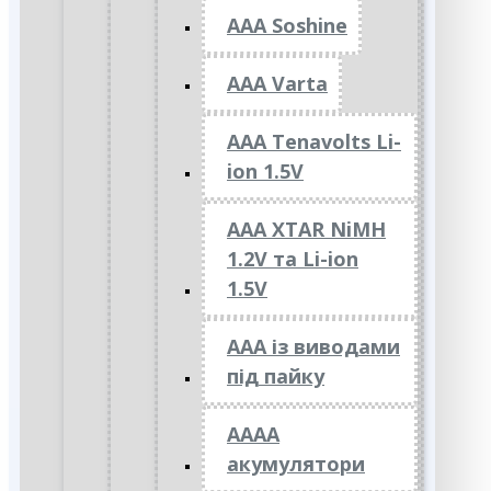
AAA Soshine
AAA Varta
AAA Tenavolts Li-
ion 1.5V
AAA XTAR NiMH
1.2V та Li-ion
1.5V
ААА із виводами
під пайку
АААА
акумулятори