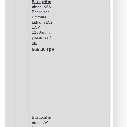
Батарейки
літієві ААA
Energizer
Ultimate
Lithium L92
1.5V
1250mah,
упаковка 4
шт.
569.00 грн
Батарейки
літієві AA