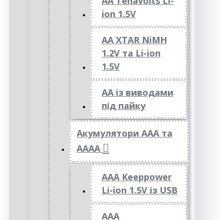
AA Tenavolts Li-
ion 1.5V
AA XTAR NiMH
1.2V та Li-ion
1.5V
АА із виводами
під пайку
Акумулятори ААА та
АААА
AAA Keeppower
Li-ion 1.5V із USB
ААА