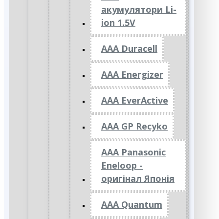
акумулятори Li-
ion 1.5V
AAA Duracell
AAA Energizer
AAA EverActive
AAA GP Recyko
AAA Panasonic
Eneloop -
оригінал Японія
AAA Quantum