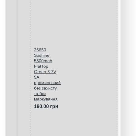
26650
Soshine
5500mah
FlatTop
Green 3.7V
5A
промисловий
без захисту
та без
маркування
190.00 грн