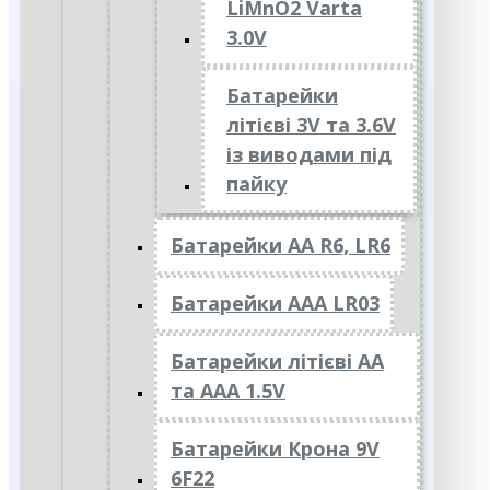
LiMnO2 Varta
3.0V
Батарейки
літієві 3V та 3.6V
із виводами під
пайку
Батарейки АА R6, LR6
Батарейки АAА LR03
Батарейки літієві АА
та ААА 1.5V
Батарейки Крона 9V
6F22