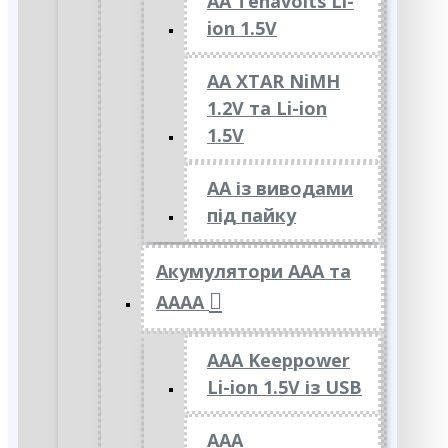
AA Tenavolts Li-
ion 1.5V
AA XTAR NiMH
1.2V та Li-ion
1.5V
АА із виводами
під пайку
Акумулятори ААА та
АААА
AAA Keeppower
Li-ion 1.5V із USB
ААА