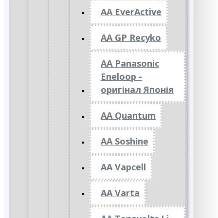
AA EverActive
AA GP Recyko
AA Panasonic
Eneloop -
оригінал Японія
AA Quantum
AA Soshine
AA Vapcell
AA Varta