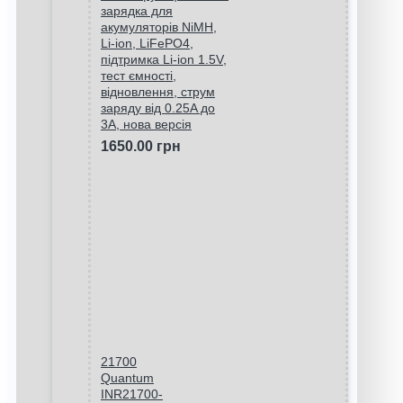
зарядка для
акумуляторів NiMH,
Li-ion, LiFePO4,
підтримка Li-ion 1.5V,
тест ємності,
відновлення, струм
заряду від 0.25A до
3A, нова версія
1650.00 грн
21700
Quantum
INR21700-