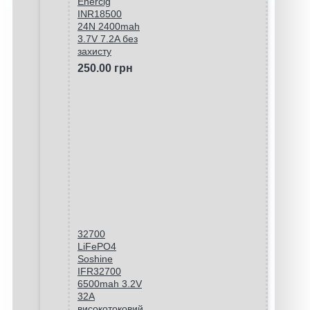
Enercig
INR18500
24N 2400mah
3.7V 7.2A без
захисту
250.00 грн
32700
LiFePO4
Soshine
IFR32700
6500mah 3.2V
32A
високотоковий