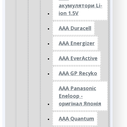
акумулятори Li-
ion 1.5V
AAA Duracell
AAA Energizer
AAA EverActive
AAA GP Recyko
AAA Panasonic
Eneloop -
оригінал Японія
AAA Quantum