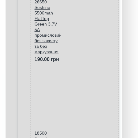
26650
Soshine
5500mah
FlatTop
Green 3.7V
5A
промисловий
без захисту
та без
маркування
190.00 грн
18500