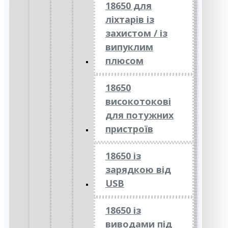
18650 для
ліхтарів із
захистом / із
випуклим
плюсом
18650
високотокові
для потужних
пристроїв
18650 із
зарядкою від
USB
18650 із
виводами під