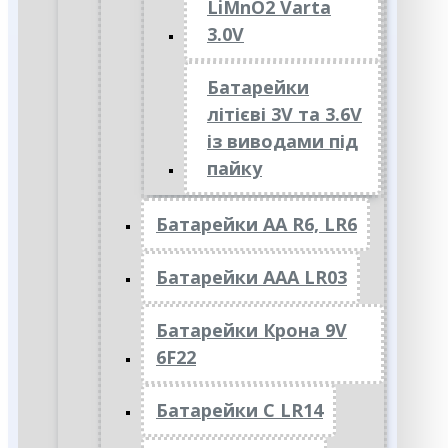
LiMnO2 Varta
3.0V
Батарейки
літієві 3V та 3.6V
із виводами під
пайку
Батарейки АА R6, LR6
Батарейки АAА LR03
Батарейки Крона 9V
6F22
Батарейки C LR14