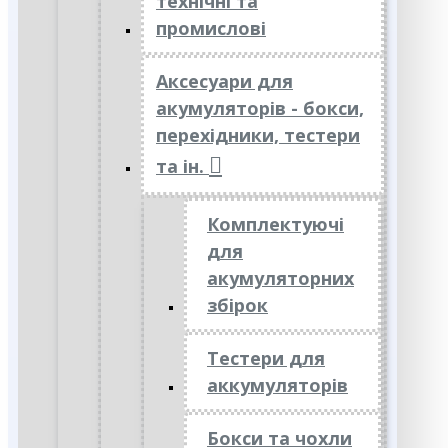
технічні та
промислові
Аксесуари для
акумуляторів - бокси,
перехідники, тестери
та ін.
Комплектуючі
для
акумуляторних
збірок
Тестери для
аккумуляторів
Бокси та чохли