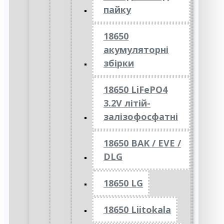
пайку
18650
акумуляторні
збірки
18650 LiFePO4
3.2V літій-
залізофосфатні
18650 BAK / EVE /
DLG
18650 LG
18650 Liitokala