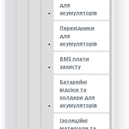
для
акумуляторів
Перехідники
для
акумуляторів
BMS плати
захисту
Батарейні
відсіки та
холдери для
акумуляторів
Ізоляційні
матеріали та