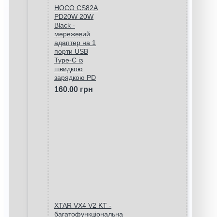
HOCO CS82A
PD20W 20W
Black -
мережевий
адаптер на 1
порти USB
Type-C із
швидкою
зарядкою PD
160.00 грн
XTAR VX4 V2 KT -
багатофункціональна