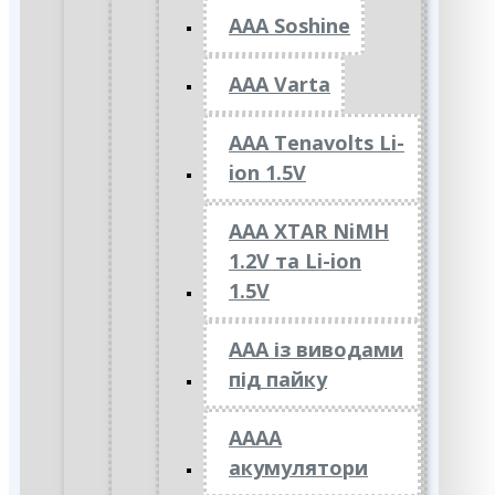
AAA Soshine
AAA Varta
AAA Tenavolts Li-
ion 1.5V
AAA XTAR NiMH
1.2V та Li-ion
1.5V
ААА із виводами
під пайку
АААА
акумулятори