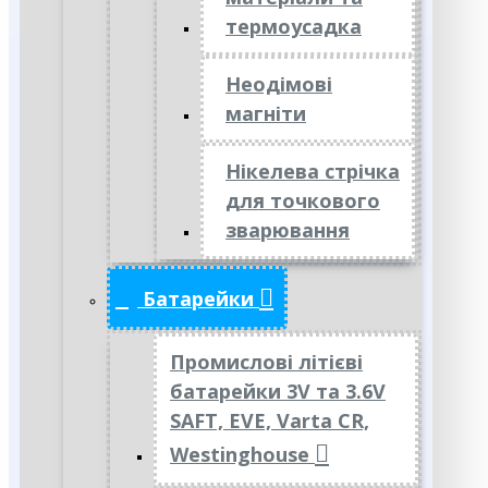
термоусадка
Неодімові
магніти
Нікелева стрічка
для точкового
зварювання
Батарейки
Промислові літієві
батарейки 3V та 3.6V
SAFT, EVE, Varta CR,
Westinghouse