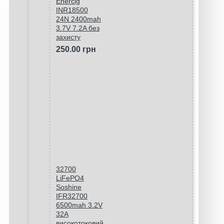
Enercig
INR18500
24N 2400mah
3.7V 7.2A без
захисту
250.00 грн
32700
LiFePO4
Soshine
IFR32700
6500mah 3.2V
32A
високотоковий