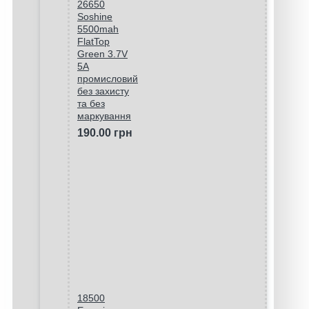
26650
Soshine
5500mah
FlatTop
Green 3.7V
5A
промисловий
без захисту
та без
маркування
190.00 грн
18500