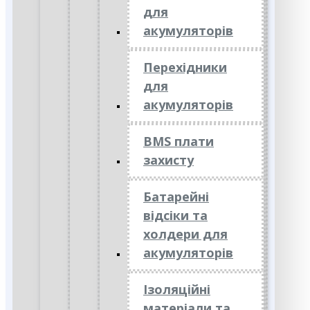
для
акумуляторів
Перехідники
для
акумуляторів
BMS плати
захисту
Батарейні
відсіки та
холдери для
акумуляторів
Ізоляційні
матеріали та