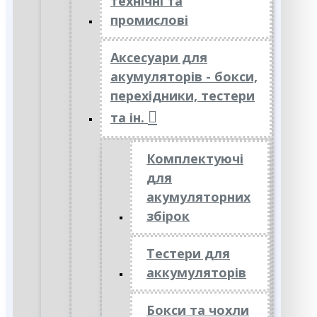
технічні та
промислові
Аксесуари для
акумуляторів - бокси,
перехідники, тестери
та ін.
Комплектуючі
для
акумуляторних
збірок
Тестери для
аккумуляторів
Бокси та чохли