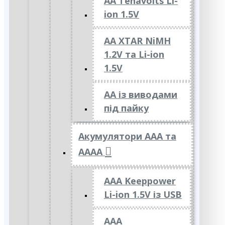
AA Tenavolts Li-
ion 1.5V
AA XTAR NiMH
1.2V та Li-ion
1.5V
АА із виводами
під пайку
Акумулятори ААА та
АААА
AAA Keeppower
Li-ion 1.5V із USB
ААА