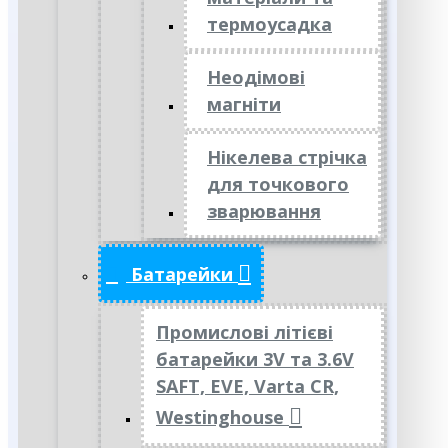
термоусадка
Неодімові
магніти
Нікелева стрічка
для точкового
зварювання
Батарейки
Промислові літієві
батарейки 3V та 3.6V
SAFT, EVE, Varta CR,
Westinghouse