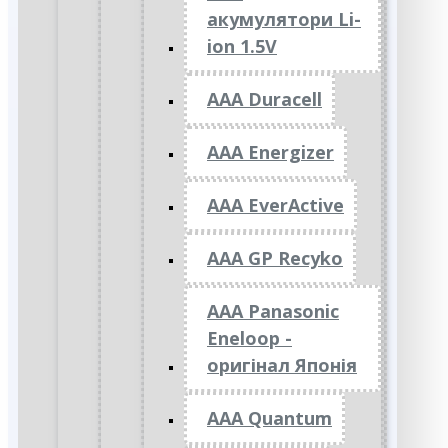
акумулятори Li-
ion 1.5V
AAA Duracell
AAA Energizer
AAA EverActive
AAA GP Recyko
AAA Panasonic
Eneloop -
оригінал Японія
AAA Quantum