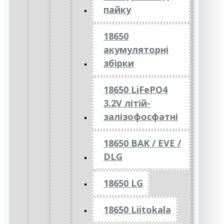
пайку
18650
акумуляторні
збірки
18650 LiFePO4
3.2V літій-
залізофосфатні
18650 BAK / EVE /
DLG
18650 LG
18650 Liitokala