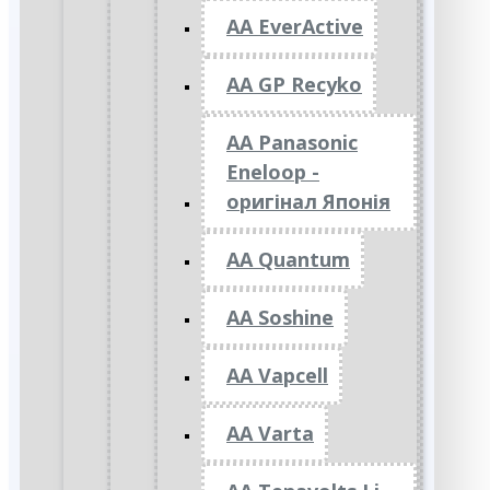
AA EverActive
AA GP Recyko
AA Panasonic
Eneloop -
оригінал Японія
AA Quantum
AA Soshine
AA Vapcell
AA Varta