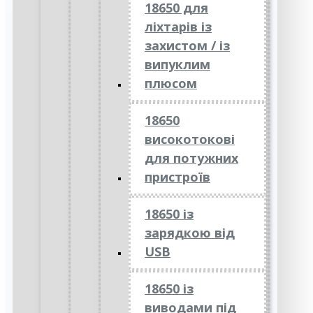
18650 для
ліхтарів із
захистом / із
випуклим
плюсом
18650
високотокові
для потужних
пристроїв
18650 із
зарядкою від
USB
18650 із
виводами під