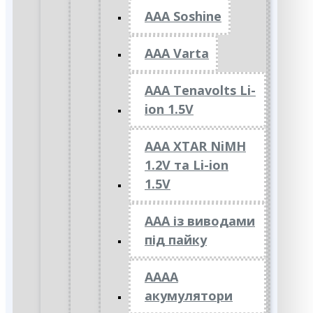
AAA Soshine
AAA Varta
AAA Tenavolts Li-
ion 1.5V
AAA XTAR NiMH
1.2V та Li-ion
1.5V
ААА із виводами
під пайку
АААА
акумулятори