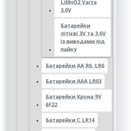
LiMnO2 Varta
3.0V
Батарейки
літієві 3V та 3.6V
із виводами під
пайку
Батарейки АА R6, LR6
Батарейки АAА LR03
Батарейки Крона 9V
6F22
Батарейки C LR14