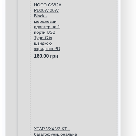
HOCO CS82A
PD20W 20W
Black -
мережевий
адаптер на 1
порти USB
Type-C із
швидкою
зарядкою PD
160.00 грн
XTAR VX4 V2 KT -
багатофункціональна