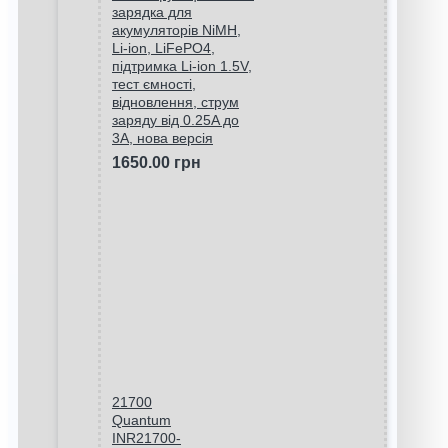
зарядка для
акумуляторів NiMH,
Li-ion, LiFePO4,
підтримка Li-ion 1.5V,
тест ємності,
відновлення, струм
заряду від 0.25A до
3A, нова версія
1650.00 грн
21700
Quantum
INR21700-