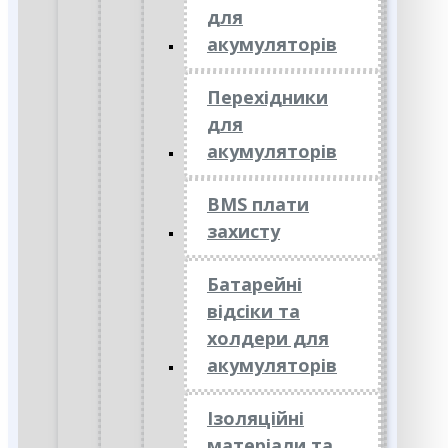
для
акумуляторів
Перехідники
для
акумуляторів
BMS плати
захисту
Батарейні
відсіки та
холдери для
акумуляторів
Ізоляційні
матеріали та