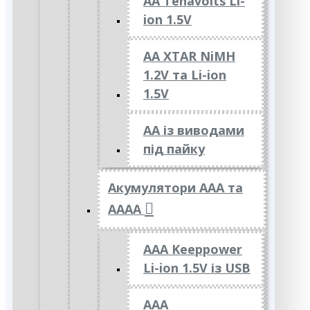
AA Tenavolts Li-
ion 1.5V
AA XTAR NiMH
1.2V та Li-ion
1.5V
АА із виводами
під пайку
Акумулятори ААА та
АААА
AAA Keeppower
Li-ion 1.5V із USB
ААА