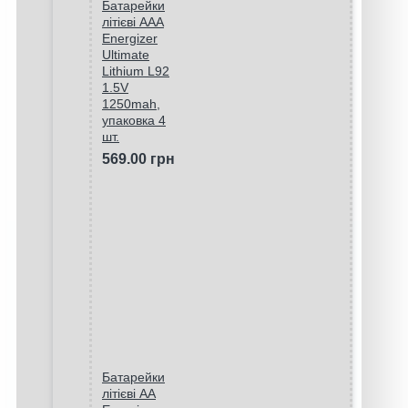
Батарейки
літієві ААA
Energizer
Ultimate
Lithium L92
1.5V
1250mah,
упаковка 4
шт.
569.00 грн
Батарейки
літієві AA