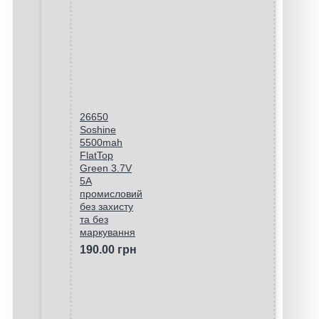
26650
Soshine
5500mah
FlatTop
Green 3.7V
5A
промисловий
без захисту
та без
маркування
190.00 грн