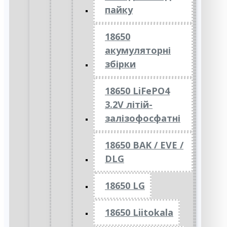
пайку
18650
акумуляторні
збірки
18650 LiFePO4
3.2V літій-
залізофосфатні
18650 BAK / EVE /
DLG
18650 LG
18650 Liitokala