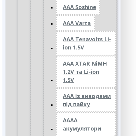
AAA Soshine
AAA Varta
AAA Tenavolts Li-
ion 1.5V
AAA XTAR NiMH
1.2V та Li-ion
1.5V
ААА із виводами
під пайку
АААА
акумулятори