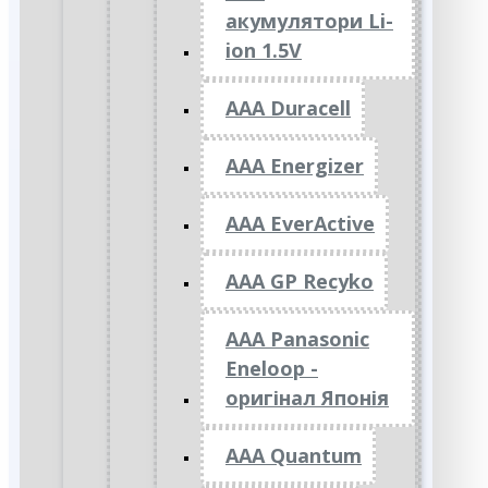
акумулятори Li-
ion 1.5V
AAA Duracell
AAA Energizer
AAA EverActive
AAA GP Recyko
AAA Panasonic
Eneloop -
оригінал Японія
AAA Quantum