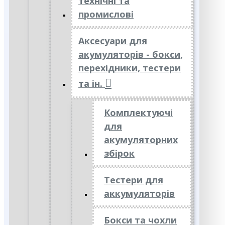
технічні та
промислові
Аксесуари для
акумуляторів - бокси,
перехідники, тестери
та ін.
Комплектуючі
для
акумуляторних
збірок
Тестери для
аккумуляторів
Бокси та чохли