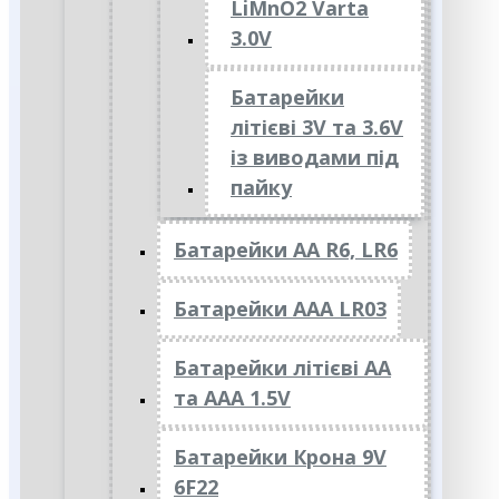
LiMnO2 Varta
3.0V
Батарейки
літієві 3V та 3.6V
із виводами під
пайку
Батарейки АА R6, LR6
Батарейки АAА LR03
Батарейки літієві АА
та ААА 1.5V
Батарейки Крона 9V
6F22