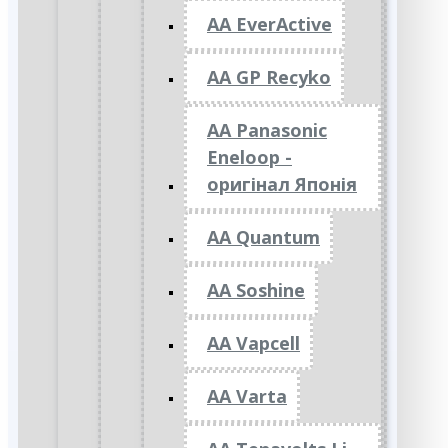
AA EverActive
AA GP Recyko
AA Panasonic
Eneloop -
оригінал Японія
AA Quantum
AA Soshine
AA Vapcell
AA Varta