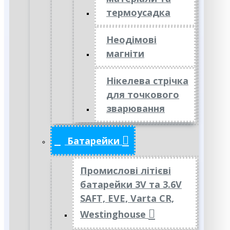
термоусадка
Неодімові
магніти
Нікелева стрічка
для точкового
зварювання
Батарейки
Промислові літієві
батарейки 3V та 3.6V
SAFT, EVE, Varta CR,
Westinghouse