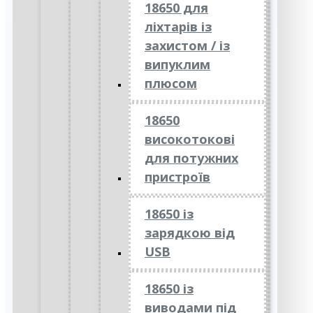
18650 для
ліхтарів із
захистом / із
випуклим
плюсом
18650
високотокові
для потужних
пристроїв
18650 із
зарядкою від
USB
18650 із
виводами під