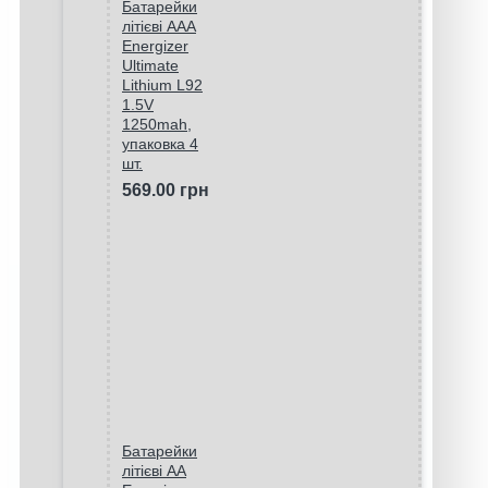
Батарейки
літієві ААA
Energizer
Ultimate
Lithium L92
1.5V
1250mah,
упаковка 4
шт.
569.00 грн
Батарейки
літієві AA