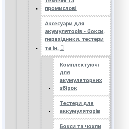
технічні та
промислові
Аксесуари для
акумуляторів - бокси,
перехідники, тестери
та ін.
Комплектуючі
для
акумуляторних
збірок
Тестери для
аккумуляторів
Бокси та чохли