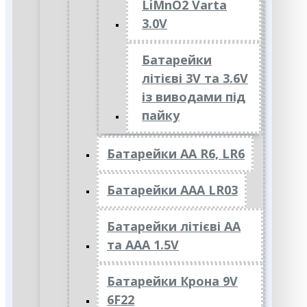
LiMnO2 Varta
3.0V
Батарейки
літієві 3V та 3.6V
із виводами під
пайку
Батарейки АА R6, LR6
Батарейки АAА LR03
Батарейки літієві АА
та ААА 1.5V
Батарейки Крона 9V
6F22