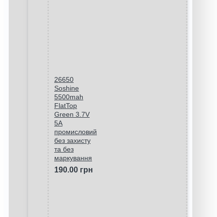
26650
Soshine
5500mah
FlatTop
Green 3.7V
5A
промисловий
без захисту
та без
маркування
190.00 грн