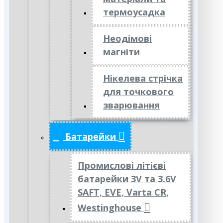
термоусадка
Неодімові
магніти
Нікелева стрічка
для точкового
зварювання
Батарейки
Промислові літієві
батарейки 3V та 3.6V
SAFT, EVE, Varta CR,
Westinghouse