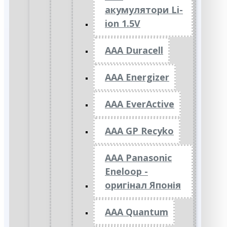
акумулятори Li-
ion 1.5V
AAA Duracell
AAA Energizer
AAA EverActive
AAA GP Recyko
AAA Panasonic
Eneloop -
оригінал Японія
AAA Quantum