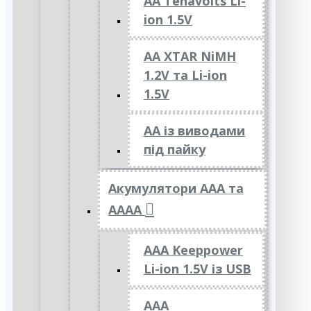
AA Tenavolts Li-
ion 1.5V
AA XTAR NiMH
1.2V та Li-ion
1.5V
АА із виводами
під пайку
Акумулятори ААА та
АААА
AAA Keeppower
Li-ion 1.5V із USB
ААА