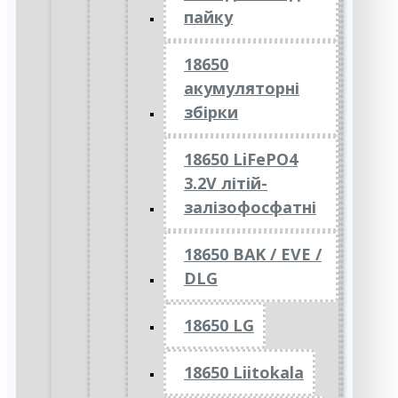
пайку
18650
акумуляторні
збірки
18650 LiFePO4
3.2V літій-
залізофосфатні
18650 BAK / EVE /
DLG
18650 LG
18650 Liitokala