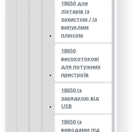
18650 для
ліхтарів із
захистом / із
випуклим
плюсом
18650
високотокові
для потужних
пристроїв
18650 із
зарядкою від
USB
18650 із
виводами під