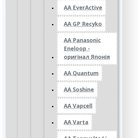
AA EverActive
AA GP Recyko
AA Panasonic
Eneloop -
оригінал Японія
AA Quantum
AA Soshine
AA Vapcell
AA Varta