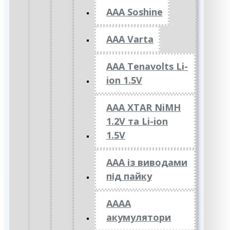
AAA Soshine
AAA Varta
AAA Tenavolts Li-
ion 1.5V
AAA XTAR NiMH
1.2V та Li-ion
1.5V
ААА із виводами
під пайку
АААА
акумулятори