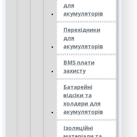
для
акумуляторів
Перехідники
для
акумуляторів
BMS плати
захисту
Батарейні
відсіки та
холдери для
акумуляторів
Ізоляційні
матеріали та