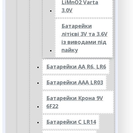
LiMnO2 Varta
3.0V
Батарейки
літієві 3V та 3.6V
із виводами під
пайку
Батарейки АА R6, LR6
Батарейки АAА LR03
Батарейки Крона 9V
6F22
Батарейки C LR14