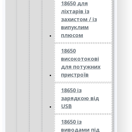
18650 для
ліхтарів із
захистом / із
випуклим
плюсом
18650
високотокові
для потужних
пристроїв
18650 із
зарядкою від
USB
18650 із
виводами під