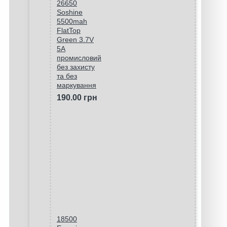
26650
Soshine
5500mah
FlatTop
Green 3.7V
5A
промисловий
без захисту
та без
маркування
190.00 грн
18500