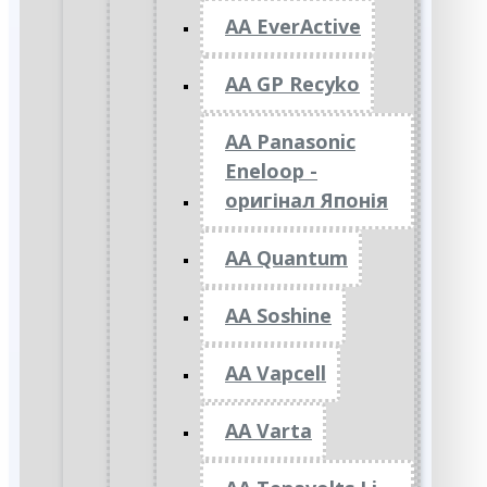
AA EverActive
AA GP Recyko
AA Panasonic
Eneloop -
оригінал Японія
AA Quantum
AA Soshine
AA Vapcell
AA Varta