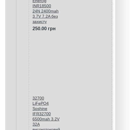
Enercig
INR18500
24N 2400mah
3.7V 7.2A без
захисту
250.00 грн
32700
LiFePO4
Soshine
IFR32700
6500mah 3.2V
32A
високотоковий