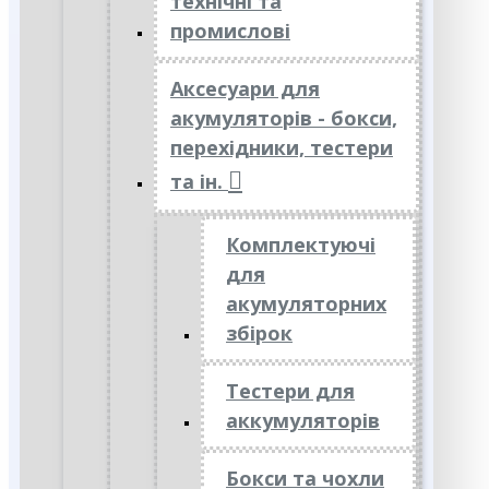
технічні та
промислові
Аксесуари для
акумуляторів - бокси,
перехідники, тестери
та ін.
Комплектуючі
для
акумуляторних
збірок
Тестери для
аккумуляторів
Бокси та чохли