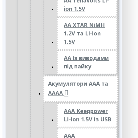
AA Tenavolts Li-
ion 1.5V
AA XTAR NiMH
1.2V та Li-ion
1.5V
АА із виводами
під пайку
Акумулятори ААА та
АААА
AAA Keeppower
Li-ion 1.5V із USB
ААА