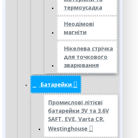
термоусадка
Неодімові
магніти
Нікелева стрічка
для точкового
зварювання
Батарейки
Промислові літієві
батарейки 3V та 3.6V
SAFT, EVE, Varta CR,
Westinghouse