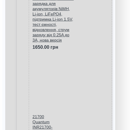
зарядка для
акумуляторів NiMH,
Li-ion, LiFePO4,
підтримка Li-ion 1.5V,
тест ємності,
відновлення, струм
заряду від 0.25A до
3A, нова версія
1650.00 грн
21700
Quantum
INR21700-