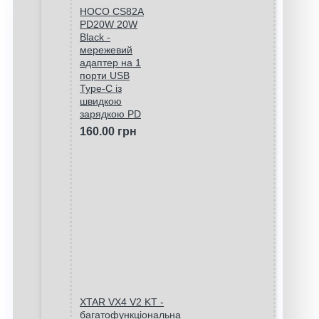
HOCO CS82A
PD20W 20W
Black -
мережевий
адаптер на 1
порти USB
Type-C із
швидкою
зарядкою PD
160.00 грн
XTAR VX4 V2 KT -
багатофункціональна