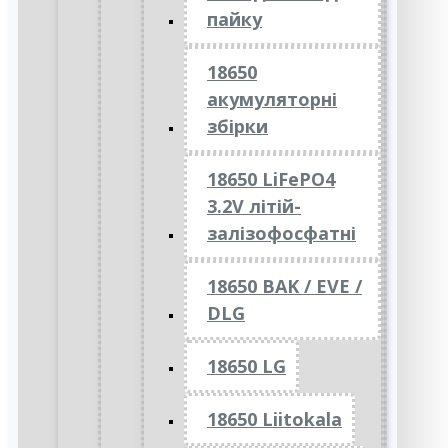
пайку
18650
акумуляторні
збірки
18650 LiFePO4
3.2V літій-
залізофосфатні
18650 BAK / EVE /
DLG
18650 LG
18650 Liitokala