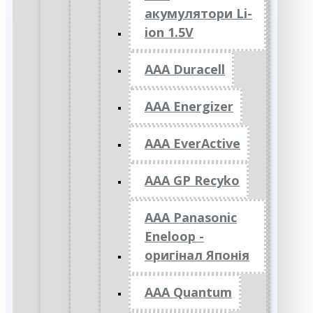
акумулятори Li-
ion 1.5V
AAA Duracell
AAA Energizer
AAA EverActive
AAA GP Recyko
AAA Panasonic
Eneloop -
оригінал Японія
AAA Quantum