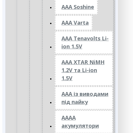
AAA Soshine
AAA Varta
AAA Tenavolts Li-
ion 1.5V
AAA XTAR NiMH
1.2V та Li-ion
1.5V
ААА із виводами
під пайку
АААА
акумулятори