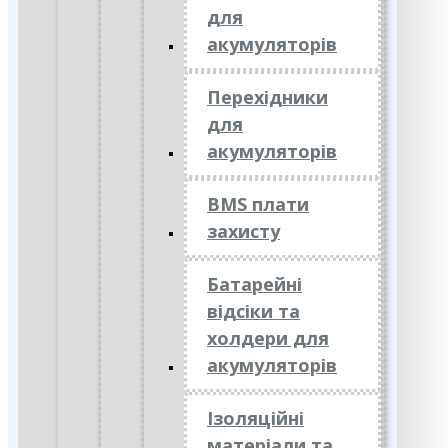
для
акумуляторів
Перехідники
для
акумуляторів
BMS плати
захисту
Батарейні
відсіки та
холдери для
акумуляторів
Ізоляційні
матеріали та