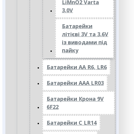
LiMnO2 Varta
3.0V
Батарейки
літієві 3V та 3.6V
із виводами під
пайку
Батарейки АА R6, LR6
Батарейки АAА LR03
Батарейки Крона 9V
6F22
Батарейки C LR14