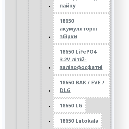
пайку
18650
акумуляторні
збірки
18650 LiFePO4
3.2V літій-
залізофосфатні
18650 BAK / EVE /
DLG
18650 LG
18650 Liitokala