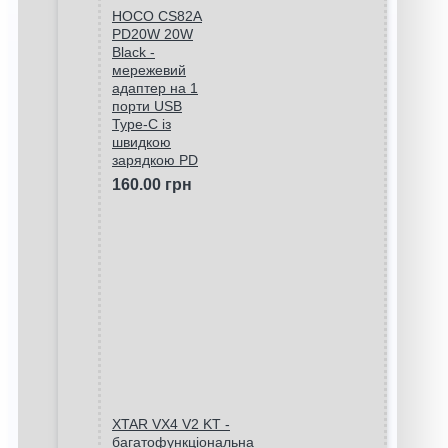
HOCO CS82A
PD20W 20W
Black -
мережевий
адаптер на 1
порти USB
Type-C із
швидкою
зарядкою PD
160.00 грн
XTAR VX4 V2 KT -
багатофункціональна