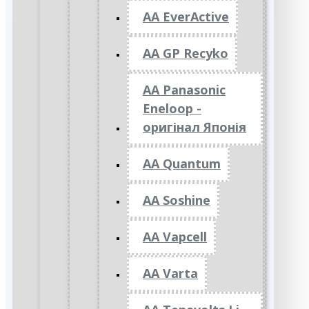
AA EverActive
AA GP Recyko
AA Panasonic
Eneloop -
оригінал Японія
AA Quantum
AA Soshine
AA Vapcell
AA Varta