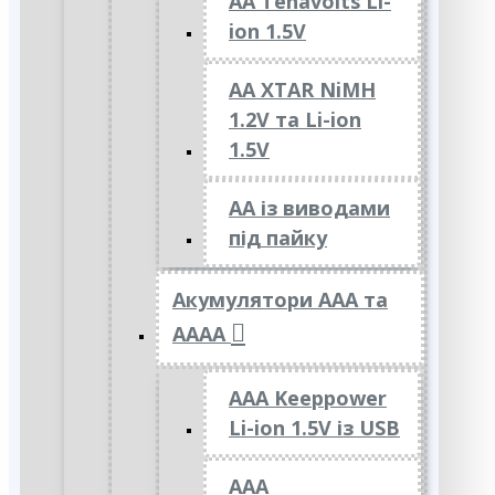
AA Tenavolts Li-
ion 1.5V
AA XTAR NiMH
1.2V та Li-ion
1.5V
АА із виводами
під пайку
Акумулятори ААА та
АААА
AAA Keeppower
Li-ion 1.5V із USB
ААА