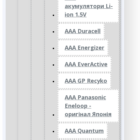
акумулятори Li-
ion 1.5V
AAA Duracell
AAA Energizer
AAA EverActive
AAA GP Recyko
AAA Panasonic
Eneloop -
оригінал Японія
AAA Quantum