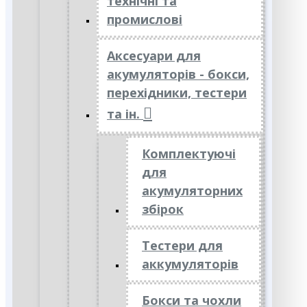
технічні та
промислові
Аксесуари для
акумуляторів - бокси,
перехідники, тестери
та ін.
Комплектуючі
для
акумуляторних
збірок
Тестери для
аккумуляторів
Бокси та чохли