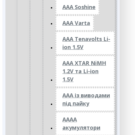
AAA Soshine
AAA Varta
AAA Tenavolts Li-
ion 1.5V
AAA XTAR NiMH
1.2V та Li-ion
1.5V
ААА із виводами
під пайку
АААА
акумулятори