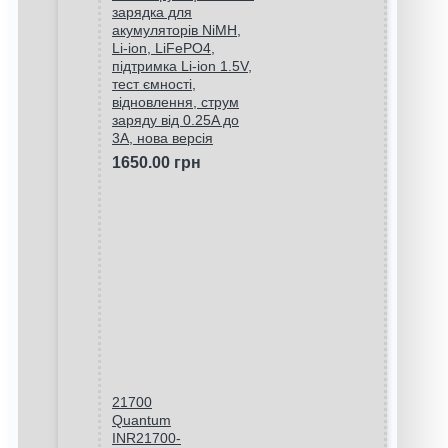
зарядка для
акумуляторів NiMH,
Li-ion, LiFePO4,
підтримка Li-ion 1.5V,
тест ємності,
відновлення, струм
заряду від 0.25A до
3A, нова версія
1650.00 грн
21700
Quantum
INR21700-