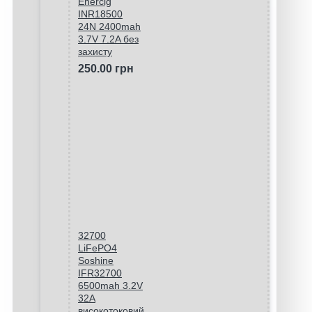
Enercig
INR18500
24N 2400mah
3.7V 7.2A без
захисту
250.00 грн
32700
LiFePO4
Soshine
IFR32700
6500mah 3.2V
32A
високотоковий