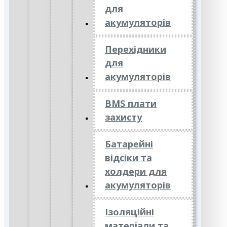
для
акумуляторів
Перехідники
для
акумуляторів
BMS плати
захисту
Батарейні
відсіки та
холдери для
акумуляторів
Ізоляційні
матеріали та