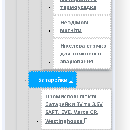
термоусадка
Неодімові
магніти
Нікелева стрічка
для точкового
зварювання
Батарейки
Промислові літієві
батарейки 3V та 3.6V
SAFT, EVE, Varta CR,
Westinghouse