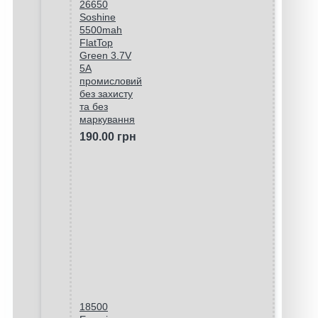
26650
Soshine
5500mah
FlatTop
Green 3.7V
5A
промисловий
без захисту
та без
маркування
190.00 грн
18500