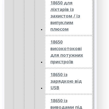
18650 для
ліхтарів із
захистом / із
випуклим
плюсом
18650
високотокові
для потужних
пристроїв
18650 із
зарядкою від
USB
18650 із
виводами під