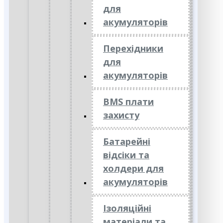
для
акумуляторів
Перехідники
для
акумуляторів
BMS плати
захисту
Батарейні
відсіки та
холдери для
акумуляторів
Ізоляційні
матеріали та