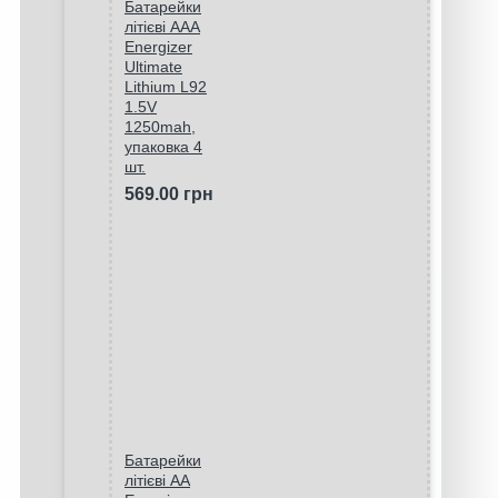
Батарейки
літієві ААA
Energizer
Ultimate
Lithium L92
1.5V
1250mah,
упаковка 4
шт.
569.00 грн
Батарейки
літієві AA