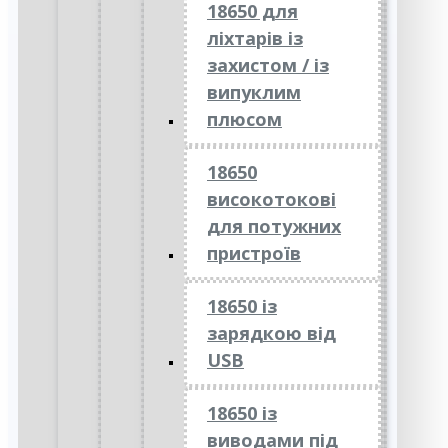
18650 для
ліхтарів із
захистом / із
випуклим
плюсом
18650
високотокові
для потужних
пристроїв
18650 із
зарядкою від
USB
18650 із
виводами під