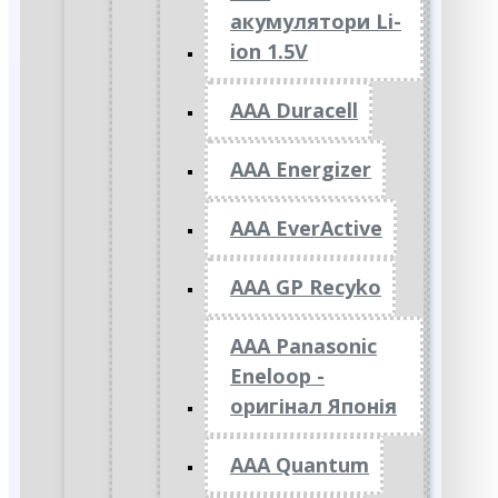
акумулятори Li-
ion 1.5V
AAA Duracell
AAA Energizer
AAA EverActive
AAA GP Recyko
AAA Panasonic
Eneloop -
оригінал Японія
AAA Quantum