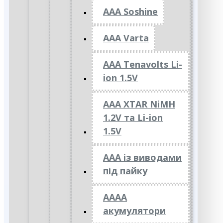
AAA Soshine
AAA Varta
AAA Tenavolts Li-
ion 1.5V
AAA XTAR NiMH
1.2V та Li-ion
1.5V
ААА із виводами
під пайку
АААА
акумулятори