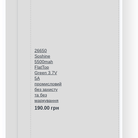
26650
Soshine
5500mah
FlatTop
Green 3.7V
5A
промисловий
без захисту
та без
маркування
190.00 грн