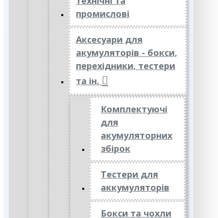
технічні та
промислові
Аксесуари для
акумуляторів - бокси,
перехідники, тестери
та ін.
Комплектуючі
для
акумуляторних
збірок
Тестери для
аккумуляторів
Бокси та чохли