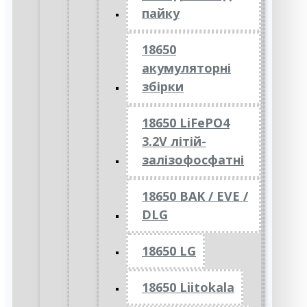
пайку
18650
акумуляторні
збірки
18650 LiFePO4
3.2V літій-
залізофосфатні
18650 BAK / EVE /
DLG
18650 LG
18650 Liitokala