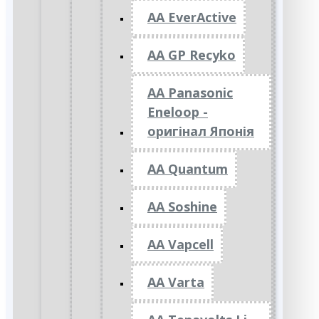
AA EverActive
AA GP Recyko
AA Panasonic
Eneloop -
оригінал Японія
AA Quantum
AA Soshine
AA Vapcell
AA Varta