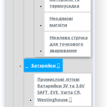
термоусадка
Неодімові
магніти
Нікелева стрічка
для точкового
зварювання
Батарейки
Промислові літієві
батарейки 3V та 3.6V
SAFT, EVE, Varta CR,
Westinghouse