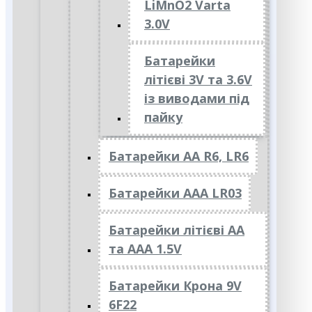
LiMnO2 Varta
3.0V
Батарейки
літієві 3V та 3.6V
із виводами під
пайку
Батарейки АА R6, LR6
Батарейки АAА LR03
Батарейки літієві АА
та ААА 1.5V
Батарейки Крона 9V
6F22