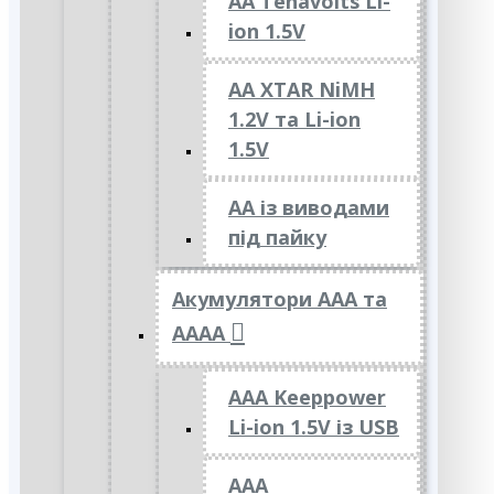
AA Tenavolts Li-
ion 1.5V
AA XTAR NiMH
1.2V та Li-ion
1.5V
АА із виводами
під пайку
Акумулятори ААА та
АААА
AAA Keeppower
Li-ion 1.5V із USB
ААА