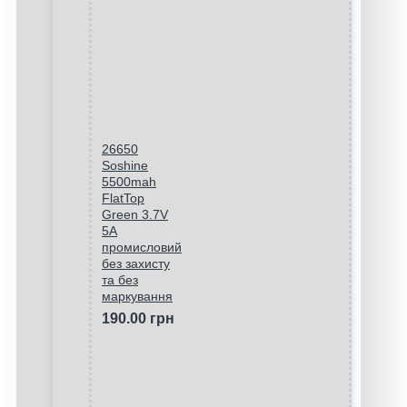
26650
Soshine
5500mah
FlatTop
Green 3.7V
5A
промисловий
без захисту
та без
маркування
190.00 грн