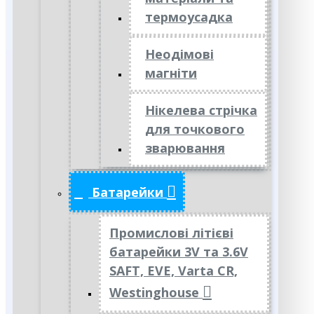
термоусадка
Неодімові
магніти
Нікелева стрічка
для точкового
зварювання
Батарейки
Промислові літієві
батарейки 3V та 3.6V
SAFT, EVE, Varta CR,
Westinghouse