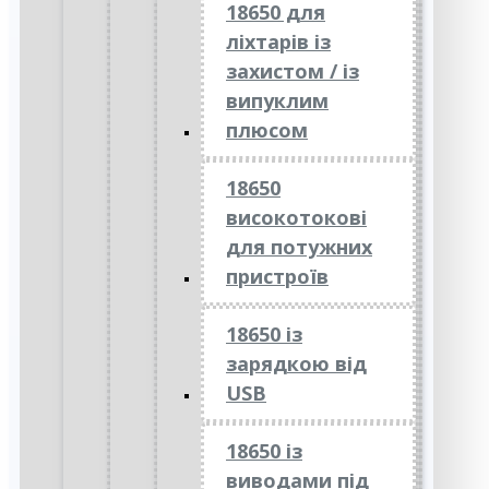
18650 для
ліхтарів із
захистом / із
випуклим
плюсом
18650
високотокові
для потужних
пристроїв
18650 із
зарядкою від
USB
18650 із
виводами під