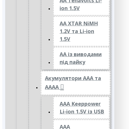
AA Tenavolts Li-
ion 1.5V
AA XTAR NiMH
1.2V та Li-ion
1.5V
АА із виводами
під пайку
Акумулятори ААА та
АААА
AAA Keeppower
Li-ion 1.5V із USB
ААА