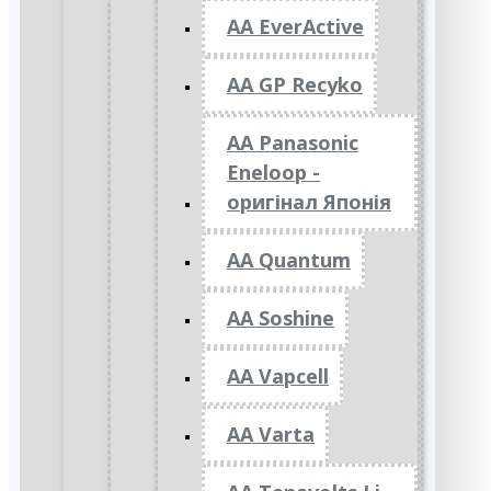
AA EverActive
AA GP Recyko
AA Panasonic
Eneloop -
оригінал Японія
AA Quantum
AA Soshine
AA Vapcell
AA Varta