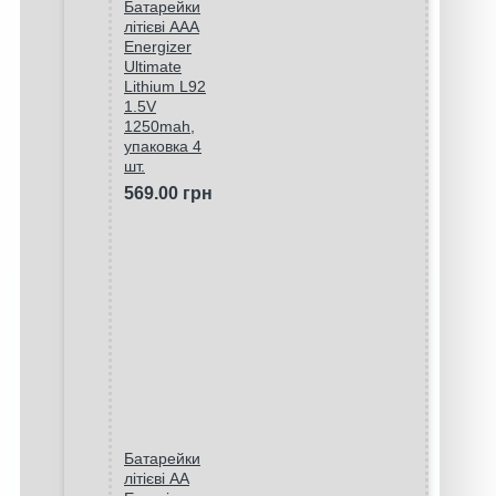
Батарейки
літієві ААA
Energizer
Ultimate
Lithium L92
1.5V
1250mah,
упаковка 4
шт.
569.00 грн
Батарейки
літієві AA