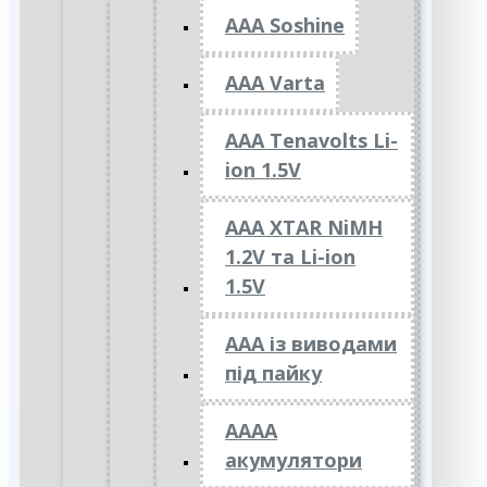
AAA Soshine
AAA Varta
AAA Tenavolts Li-
ion 1.5V
AAA XTAR NiMH
1.2V та Li-ion
1.5V
ААА із виводами
під пайку
АААА
акумулятори