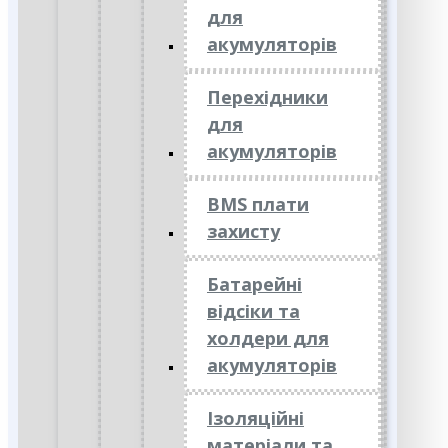
для
акумуляторів
Перехідники
для
акумуляторів
BMS плати
захисту
Батарейні
відсіки та
холдери для
акумуляторів
Ізоляційні
матеріали та