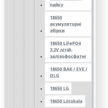
пайку
18650
акумуляторні
збірки
18650 LiFePO4
3.2V літій-
залізофосфатні
18650 BAK / EVE /
DLG
18650 LG
18650 Liitokala