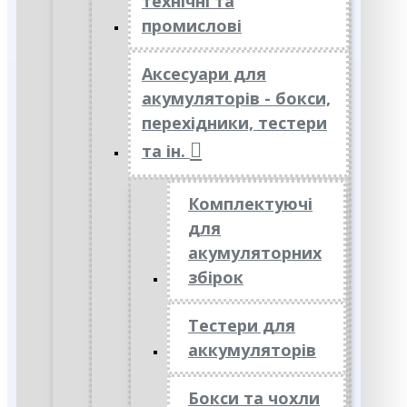
технічні та
промислові
Аксесуари для
акумуляторів - бокси,
перехідники, тестери
та ін.
Комплектуючі
для
акумуляторних
збірок
Тестери для
аккумуляторів
Бокси та чохли