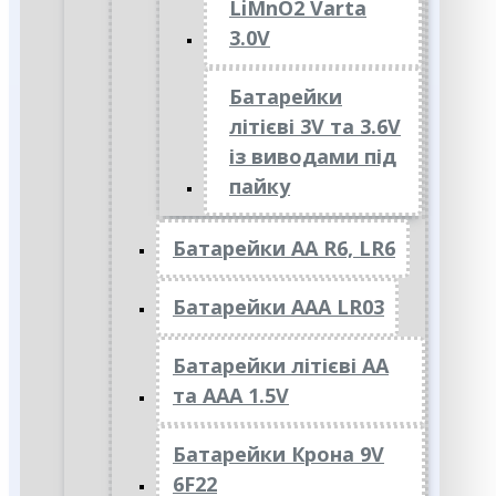
LiMnO2 Varta
3.0V
Батарейки
літієві 3V та 3.6V
із виводами під
пайку
Батарейки АА R6, LR6
Батарейки АAА LR03
Батарейки літієві АА
та ААА 1.5V
Батарейки Крона 9V
6F22