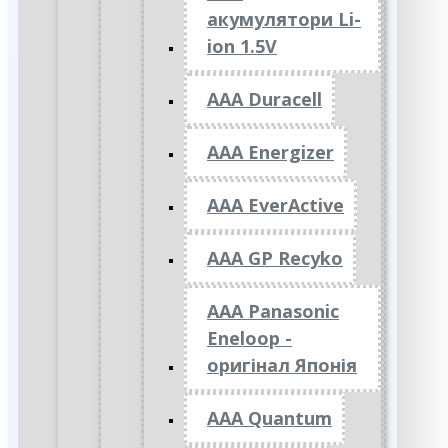
акумулятори Li-
ion 1.5V
AAA Duracell
AAA Energizer
AAA EverActive
AAA GP Recyko
AAA Panasonic
Eneloop -
оригінал Японія
AAA Quantum