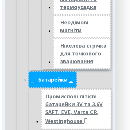
термоусадка
Неодімові
магніти
Нікелева стрічка
для точкового
зварювання
Батарейки
Промислові літієві
батарейки 3V та 3.6V
SAFT, EVE, Varta CR,
Westinghouse