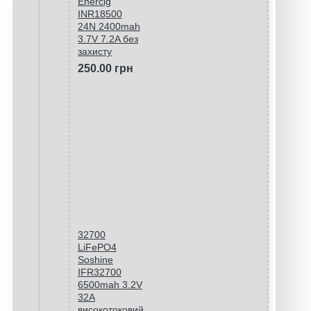
Enercig
INR18500
24N 2400mah
3.7V 7.2A без
захисту
250.00 грн
32700
LiFePO4
Soshine
IFR32700
6500mah 3.2V
32A
високотоковий