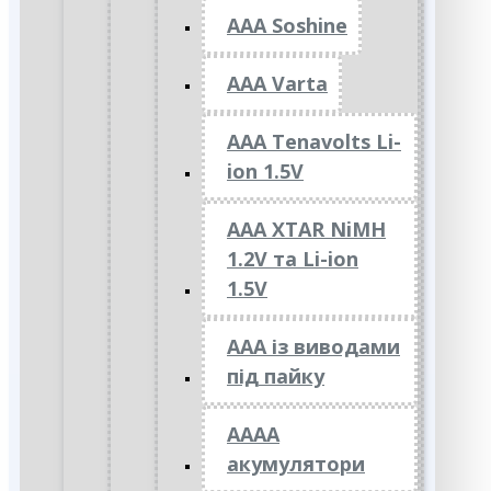
AAA Soshine
AAA Varta
AAA Tenavolts Li-
ion 1.5V
AAA XTAR NiMH
1.2V та Li-ion
1.5V
ААА із виводами
під пайку
АААА
акумулятори