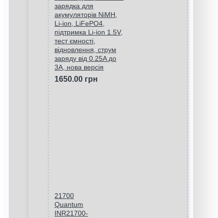
зарядка для
акумуляторів NiMH,
Li-ion, LiFePO4,
підтримка Li-ion 1.5V,
тест ємності,
відновлення, струм
заряду від 0.25A до
3A, нова версія
1650.00 грн
21700
Quantum
INR21700-