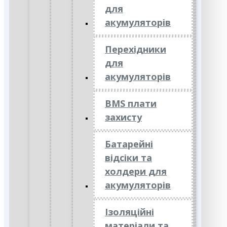
для
акумуляторів
Перехідники
для
акумуляторів
BMS плати
захисту
Батарейні
відсіки та
холдери для
акумуляторів
Ізоляційні
матеріали та