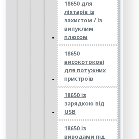
18650 для
ліхтарів із
захистом / із
випуклим
плюсом
18650
високотокові
для потужних
пристроїв
18650 із
зарядкою від
USB
18650 із
виводами під