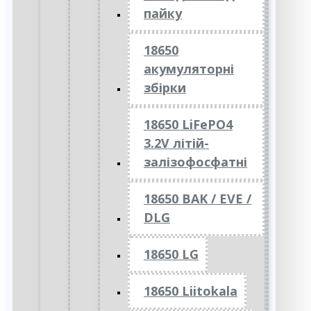
пайку
18650
акумуляторні
збірки
18650 LiFePO4
3.2V літій-
залізофосфатні
18650 BAK / EVE /
DLG
18650 LG
18650 Liitokala