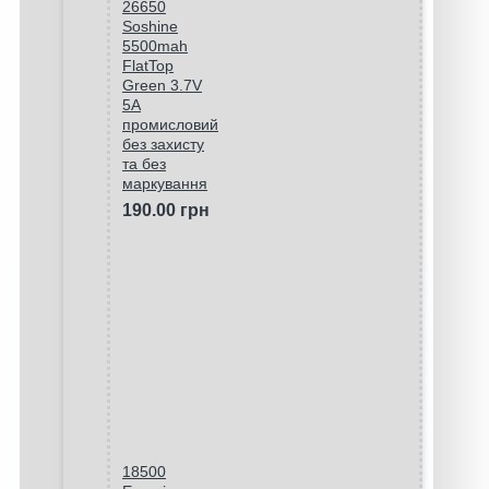
26650
Soshine
5500mah
FlatTop
Green 3.7V
5A
промисловий
без захисту
та без
маркування
190.00 грн
18500