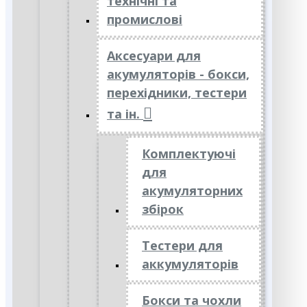
технічні та
промислові
Аксесуари для
акумуляторів - бокси,
перехідники, тестери
та ін.
Комплектуючі
для
акумуляторних
збірок
Тестери для
аккумуляторів
Бокси та чохли