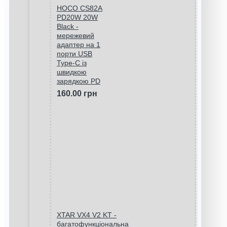
HOCO CS82A
PD20W 20W
Black -
мережевий
адаптер на 1
порти USB
Type-C із
швидкою
зарядкою PD
160.00 грн
XTAR VX4 V2 KT -
багатофункціональна