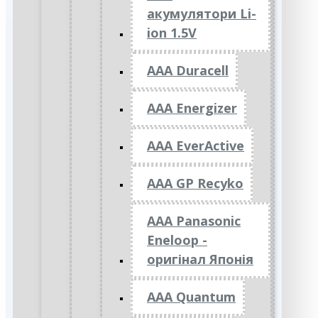
акумулятори Li-
ion 1.5V
AAA Duracell
AAA Energizer
AAA EverActive
AAA GP Recyko
AAA Panasonic
Eneloop -
оригінал Японія
AAA Quantum