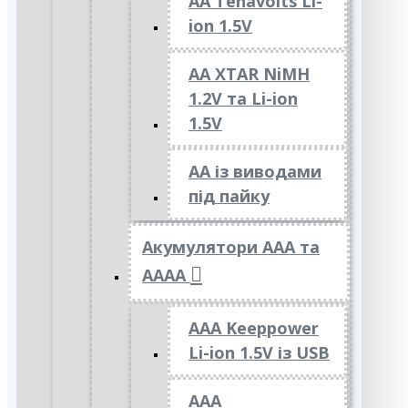
AA Tenavolts Li-
ion 1.5V
AA XTAR NiMH
1.2V та Li-ion
1.5V
АА із виводами
під пайку
Акумулятори ААА та
АААА
AAA Keeppower
Li-ion 1.5V із USB
ААА