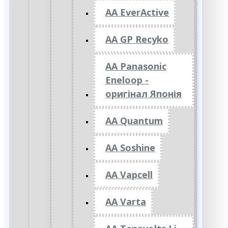
AA EverActive
AA GP Recyko
AA Panasonic
Eneloop -
оригінал Японія
AA Quantum
AA Soshine
AA Vapcell
AA Varta