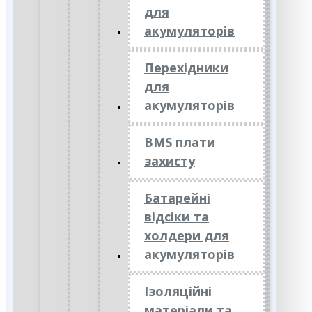
для
акумуляторів
Перехідники
для
акумуляторів
BMS плати
захисту
Батарейні
відсіки та
холдери для
акумуляторів
Ізоляційні
матеріали та