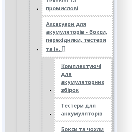
технічні та
промислові
Аксесуари для
акумуляторів - бокси,
перехідники, тестери
та ін.
Комплектуючі
для
акумуляторних
збірок
Тестери для
аккумуляторів
Бокси та чохли