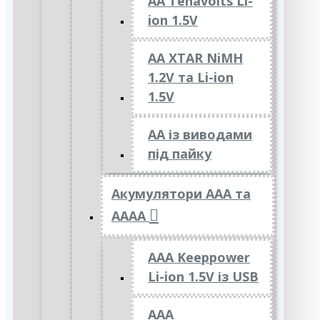
AA Tenavolts Li-
ion 1.5V
AA XTAR NiMH
1.2V та Li-ion
1.5V
АА із виводами
під пайку
Акумулятори ААА та
АААА
AAA Keeppower
Li-ion 1.5V із USB
ААА