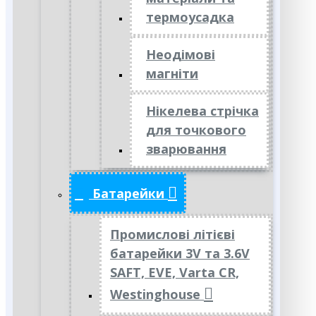
термоусадка
Неодімові
магніти
Нікелева стрічка
для точкового
зварювання
Батарейки
Промислові літієві
батарейки 3V та 3.6V
SAFT, EVE, Varta CR,
Westinghouse