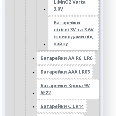
LiMnO2 Varta
3.0V
Батарейки
літієві 3V та 3.6V
із виводами під
пайку
Батарейки АА R6, LR6
Батарейки АAА LR03
Батарейки Крона 9V
6F22
Батарейки C LR14