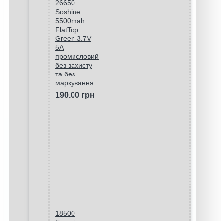
26650
Soshine
5500mah
FlatTop
Green 3.7V
5A
промисловий
без захисту
та без
маркування
190.00 грн
18500