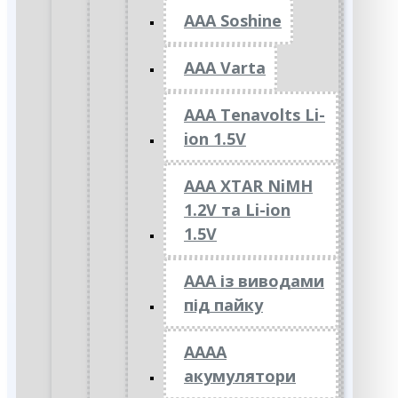
AAA Soshine
AAA Varta
AAA Tenavolts Li-
ion 1.5V
AAA XTAR NiMH
1.2V та Li-ion
1.5V
ААА із виводами
під пайку
АААА
акумулятори