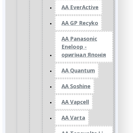
AA EverActive
AA GP Recyko
AA Panasonic
Eneloop -
оригінал Японія
AA Quantum
AA Soshine
AA Vapcell
AA Varta