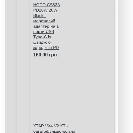
HOCO CS82A
PD20W 20W
Black -
мережевий
адаптер на 1
порти USB
Type-C із
швидкою
зарядкою PD
160.00 грн
XTAR VX4 V2 KT -
багатофункціональна