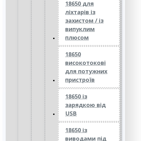
18650 для
ліхтарів із
захистом / із
випуклим
плюсом
18650
високотокові
для потужних
пристроїв
18650 із
зарядкою від
USB
18650 із
виводами під