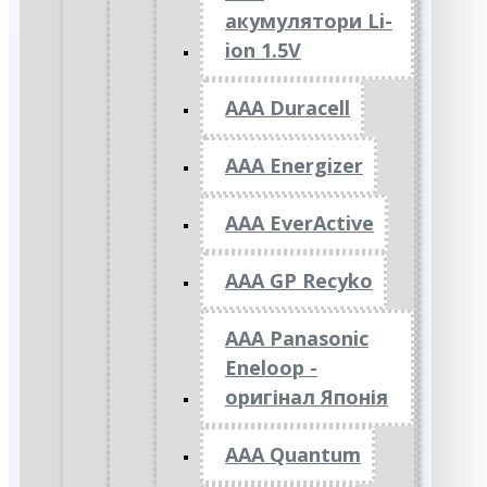
акумулятори Li-
ion 1.5V
AAA Duracell
AAA Energizer
AAA EverActive
AAA GP Recyko
AAA Panasonic
Eneloop -
оригінал Японія
AAA Quantum