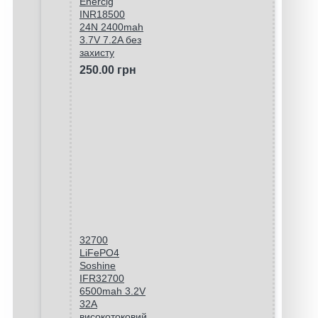
Enercig
INR18500
24N 2400mah
3.7V 7.2A без
захисту
250.00 грн
32700
LiFePO4
Soshine
IFR32700
6500mah 3.2V
32A
високотоковий