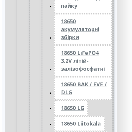
пайку
18650
акумуляторні
збірки
18650 LiFePO4
3.2V літій-
залізофосфатні
18650 BAK / EVE /
DLG
18650 LG
18650 Liitokala