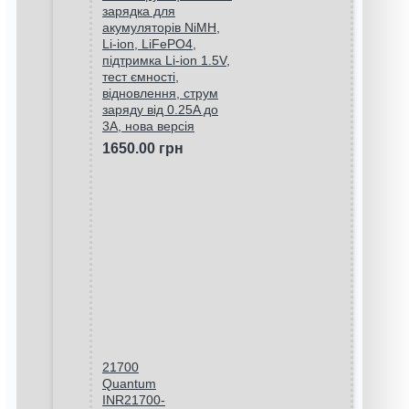
зарядка для
акумуляторів NiMH,
Li-ion, LiFePO4,
підтримка Li-ion 1.5V,
тест ємності,
відновлення, струм
заряду від 0.25A до
3A, нова версія
1650.00 грн
21700
Quantum
INR21700-